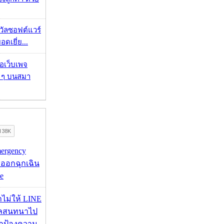
งวัลซอฟต์แวร์
อดเยี่ย...
จอเว็บเพจ
ว ๆ บนสมา
mergency
ออกฉุกเฉิน
e
่าไม่ให้ LINE
มูลสนทนาไป
อปกป้องความ