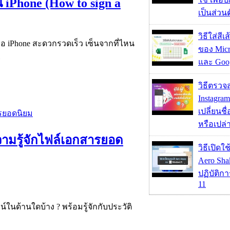
 iPhone (How to sign a
เป็นส่วน
วิธีใส่สี
อ iPhone สะดวกรวดเร็ว เซ็นจากที่ไหน
ของ Micr
และ Goog
วิธีตรวจส
Instagram
เปลี่ยนชื
หรือเปล่า
ามรู้จักไฟล์เอกสารยอด
วิธีเปิดใ
Aero Sh
ปฏิบัติก
11
นด้านใดบ้าง ? พร้อมรู้จักกับประวัติ