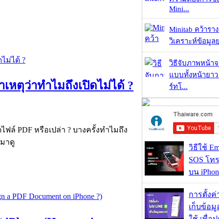
Mini...
Minitab คว้ารา
วิเคราะห์ข้อมูลย
วิธีจับภาพหน้า
แบบทั้งหน้ายา
าเหตุว่าทำไมถึงเปิดไม่ได้ ?
ร์ทโ...
ฟล์ PDF หรือเปล่า ? บางครั้งทำไมถึง
 มาดู
วิธีใช้ E
SOS โทร
บน iPhon
การตั้งค
เก็บข้อ
ใช้ เพื่