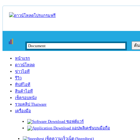
หน้าแรก
ดาวน์โหลด
ข่าวไอที
รีวิว
ทิปส์ไอที
สินค้าไอที
เช็ครอบหนัง
รวมคลิป Thaiware
เครื่องมือ
ซอฟต์แวร์
แอปพลิเคชันบนมือถือ
เช็คความเร็วเน็ต (Speedtest)