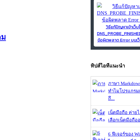
วิธีแก้ปัญหาเข้าเว็บ
DNS_PROBE_FINISH
คม
ข้อผิดพลาด Error บนเว็
ทิปส์ไอทีแนะนำ
ภาษา Markdown
ทำไมโปรแกรมเม
ถึ...
เน็ตมือถือ ค่าย
เลือกเน็ตมือถืออ
6 ฟีเจอร์ของ Wi