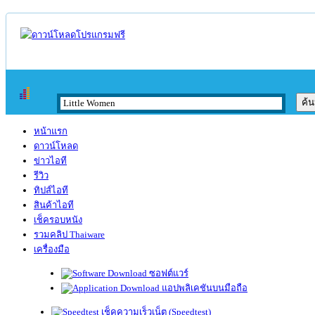
หน้าแรก
ดาวน์โหลด
ข่าวไอที
รีวิว
ทิปส์ไอที
สินค้าไอที
เช็ครอบหนัง
รวมคลิป Thaiware
เครื่องมือ
ซอฟต์แวร์
แอปพลิเคชันบนมือถือ
เช็คความเร็วเน็ต (Speedtest)