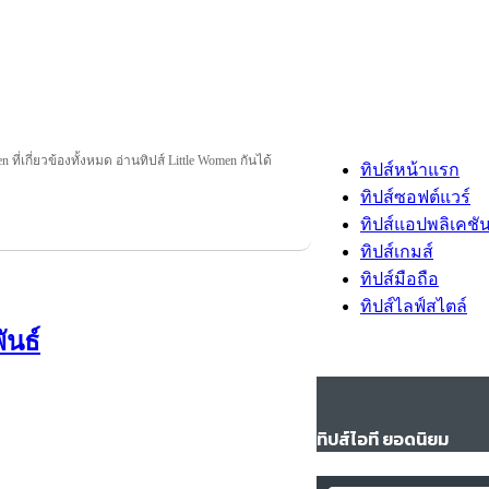
 ที่เกี่ยวข้องทั้งหมด อ่านทิปส์ Little Women กันได้
ทิปส์หน้าแรก
ทิปส์ซอฟต์แวร์
ทิปส์แอปพลิเคชั
ทิปส์เกมส์
ทิปส์มือถือ
ทิปส์ไลฟ์สไตล์
ันธ์
ทิปส์ไอที ยอดนิยม