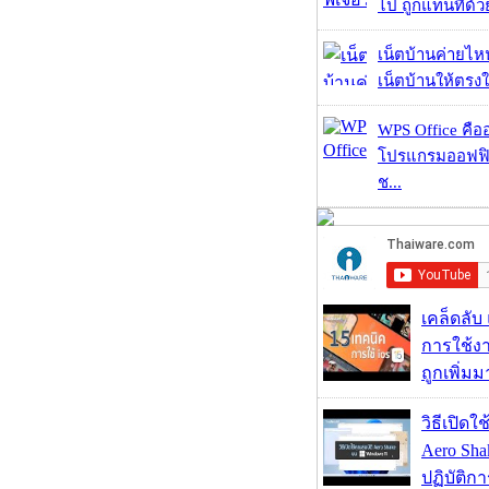
ไป ถูกแทนที่ด้
เน็ตบ้านค่ายไหน
เน็ตบ้านให้ตรงใจ
WPS Office คืออะ
โปรแกรมออฟฟิ
ช...
เคล็ดลับ
การใช้งา
ถูกเพิ่ม
วิธีเปิดใ
Aero Sh
ปฏิบัติก