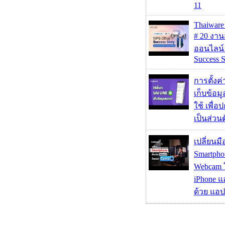
11
Thaiwa
# 20 งา
ออนไลน์
Success S
การตั้งค
เก็บข้อ
ใช้ เพื่
เป็นส่วน
เปลี่ยนมื
Smartpho
Webcam ใช
iPhone แ
ด้วย แอ