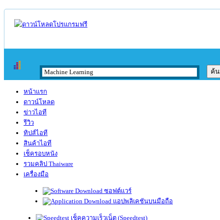
หน้าแรก
ดาวน์โหลด
ข่าวไอที
รีวิว
ทิปส์ไอที
สินค้าไอที
เช็ครอบหนัง
รวมคลิป Thaiware
เครื่องมือ
ซอฟต์แวร์
แอปพลิเคชันบนมือถือ
เช็คความเร็วเน็ต (Speedtest)