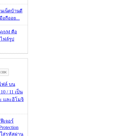
ทนเน็ตบ้านดี
มือถืออย...
WebM คือ
าไฟล์รูป
่อไฟล์ บน
0 / 11 เป็น
ะ และอิโมจิ
้ฟีเจอร์
Protection
อใส่รหัสผ่าน