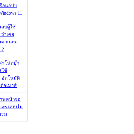
หรือแอปฯ
 Windows 11
อบผู้ใช้
 ว่าเคย
่อมาก่อน
 ?
งค่าโน้ตบุ๊ก
รใช้
 อัตโนมัติ
อมต่อเมาส์
บภาพหน้าจอ
ows แบบไม่
กรม