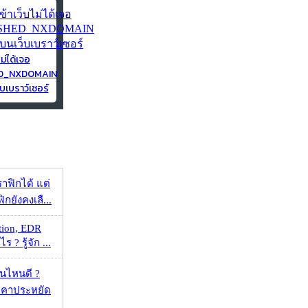
ไม่ได้เจอ
ED_NXDOMAIN
บเบราว์เซอร์
ราฟิกได้ แต่
กยังคงเลื...
tion, EDR
? รู้จัก ...
ุ่นไหนดี ?
าคาประหยัด