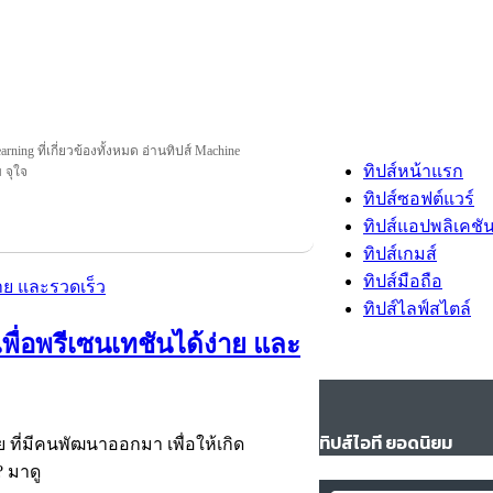
rning ที่เกี่ยวข้องทั้งหมด อ่านทิปส์ Machine
ทิปส์หน้าแรก
ม จุใจ
ทิปส์ซอฟต์แวร์
ทิปส์แอปพลิเคชั
ทิปส์เกมส์
ทิปส์มือถือ
ทิปส์ไลฟ์สไตล์
พื่อพรีเซนเทชันได้ง่าย และ
ทิปส์ไอที ยอดนิยม
 ที่มีคนพัฒนาออกมา เพื่อให้เกิด
? มาดู