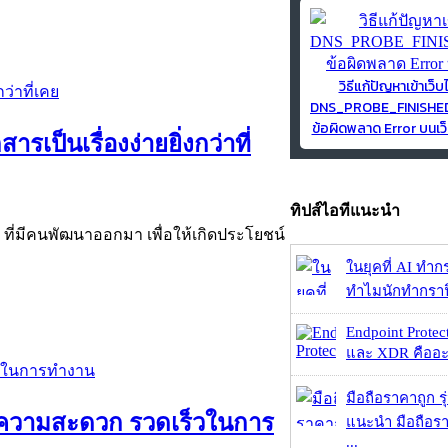
วิธีแก้ปัญหาเข้าเว็บ
DNS_PROBE_FINISH
ข้อผิดพลาด Error บนเว็
เป็นเรื่องง่ายยิ่งกว่าที่
ทิปส์ไอทีแนะนำ
ที่มีคนพัฒนาออกมา เพื่อให้เกิดประโยชน์
ในยุคที่ AI ทำก
ทำไมนักทำกราฟิ
Endpoint Protec
และ XDR คืออะไร 
มือถือราคาถูก ร
ิ่มความสะดวก รวดเร็วในการ
แนะนำ มือถือร
...