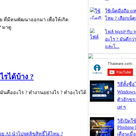
ใช้เน็ตมือถือ แ
ไหม ? เลือกเน็ต
 ที่มีคนพัฒนาออกมา เพื่อให้เกิด
? มาดู
ไฟล์ WebP กับ 
อะไร ? มันดีกว่
และไ...
รได้บ้าง ?
วิธีตั้งชื
Windows 1
้ มันคืออะไร ? ทำงานอย่างไร ? ทำอะไรได้
ตัวอักขร
เท่ ๆ
วิธีเปิดใช
Phishing 
เตือนเมื่