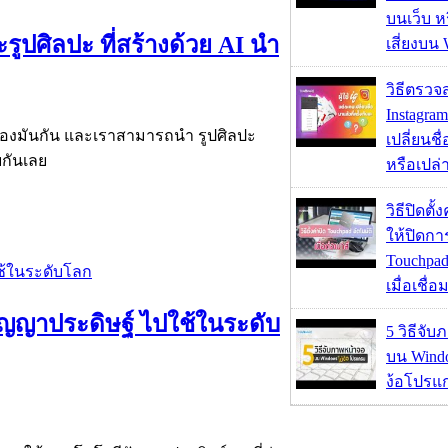
บนเว็บ 
ูปศิลปะ ที่สร้างด้วย AI นำ
เสี่ยงบน
วิธีตรวจส
Instagram
ิของมันกัน และเราสามารถนำ รูปศิลปะ
เปลี่ยนชื
บกันเลย
หรือเปล่า
วิธีปิดตั้
ให้ปิดกา
Touchpad
เมื่อเชื่
ัญญาประดิษฐ์ ไปใช้ในระดับ
5 วิธีจั
บน Wind
ง้อโปรแ