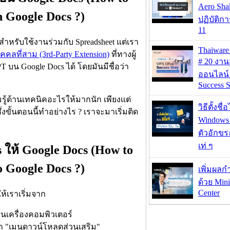
Aero Sh
n Google Docs ?)
ปฏิบัติก
11
สำหรับใช้งานร่วมกับ Spreadsheet แต่เรา
Thaiwa
คคลที่สาม (3rd-Party Extension)
ที่ทางผู้
# 20 งา
 บน Google Docs ได้ โดยมันมีชื่อว่า
ออนไลน์
Success S
มรู้ด้านเทคนิคอะไรให้มากนัก เพียงแต่
วิธีตั้งชื
งขั้นตอนนี้ทำอย่างไร ? เราจะมาเริ่มติด
Windows 1
ตัวอักขร
เท่ ๆ
s ให้ Google Docs (How to
o Google Docs ?)
เพิ่มผลก
ด้วย Mini
Center
ห้เราเริ่มจาก
นเครื่องคอมพิวเตอร์
ือก "เมนูดาวน์โหลดส่วนเสริม"