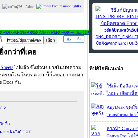
 :
moonlightkz
วิธีแก้ปัญหาเข้าเว็บ
DNS_PROBE_FINISH
-
A
A
+
้ :
ข้อผิดพลาด Error บนเว็
ิ่งกว่าที่เคย
Sheets
ไปแล้ว ซึ่งส่วนขยายในบทความ
ทิปส์ไอทีแนะนำ
สาระครบถ้วน ในบทความนี้ก็เลยอยากจะมา
 Docs กัน
ใช้เน็ตมือถือ แ
ไหม ? เลือกเน็ต
CC ?
AnyDesk จุดเริ่ม
Transformation 
ิตสื่อ
หากนำ Canva Fr
งเขย่าบัลลังก์ GPT
Canva Pro ไปใช้