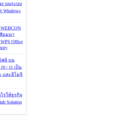
ake บนระบบ
าร Windows
re WEBCON
นสัมมนา
 WPS Office
tory
่อไฟล์ บน
0 / 11 เป็น
ะ และอิโมจิ
ำไรให้ธุรกิจ
tab Solution