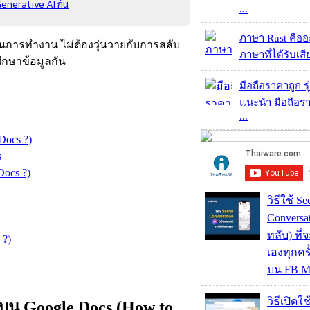
enerative AI กัน
...
ภาษา Rust คืออะไ
ในการทำงาน ไม่ต้องวุ่นวายกับการสลับ
ภาษาที่ได้รับเสี
ึกษาข้อมูลกัน
มือถือราคาถูก ร
แนะนำ มือถือร
...
Docs ?)
s
Docs ?)
วิธีใช้ Se
Conversa
ทลับ) ที
 ?)
เองทุกคร
บน FB M
วิธีเปิดใ
 บน Google Docs (How to