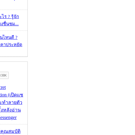
ร ? รู้จัก
ยงชื่นชม...
ุ่นไหนดี ?
าคาประหยัด
cret
tion (เปิดแช
่จะทำลายตัว
ั้งหลังอ่าน
essenger
ช้คุณสมบัติ