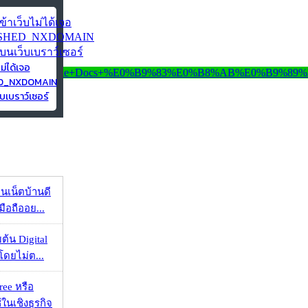
ไม่ได้เจอ
ED_NXDOMAIN
บเบราว์เซอร์
ทนเน็ตบ้านดี
มือถืออย...
ต้น Digital
โดยไม่ต...
ee หรือ
ในเชิงธุรกิจ