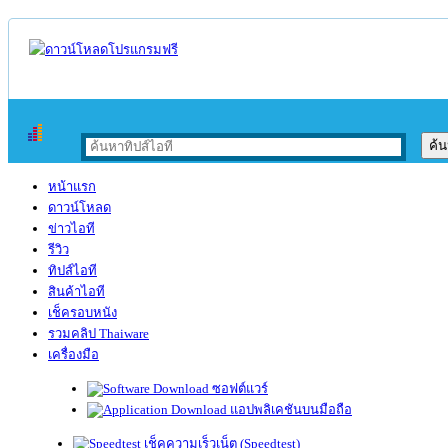
หน้าแรก
ดาวน์โหลด
ข่าวไอที
รีวิว
ทิปส์ไอที
สินค้าไอที
เช็ครอบหนัง
รวมคลิป Thaiware
เครื่องมือ
ซอฟต์แวร์
แอปพลิเคชันบนมือถือ
เช็คความเร็วเน็ต (Speedtest)