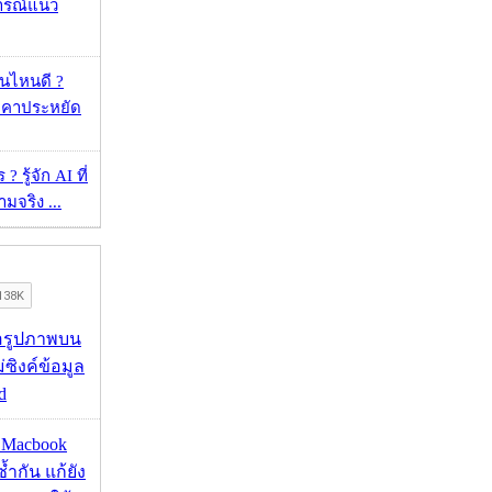
ารณ์แนว
ุ่นไหนดี ?
าคาประหยัด
 รู้จัก AI ที่
จริง ...
ื่อรูปภาพบน
่ซิงค์ข้อมูล
d
ด Macbook
ซ้ำกัน แก้ยัง