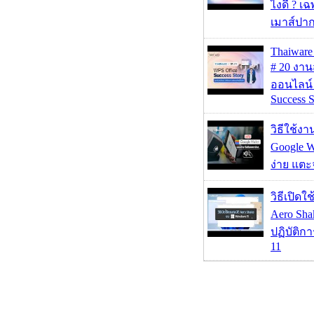
ไงดี ? เ
เมาส์ปา
Thaiwa
# 20 งา
ออนไลน์
Success S
วิธีใช้ง
Google Wa
ง่าย แต
วิธีเปิดใ
Aero Sh
ปฏิบัติก
11