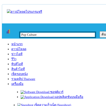
หน้าแรก
ดาวน์โหลด
ข่าวไอที
รีวิว
ทิปส์ไอที
สินค้าไอที
เช็ครอบหนัง
รวมคลิป Thaiware
เครื่องมือ
ซอฟต์แวร์
แอปพลิเคชันบนมือถือ
เช็คความเร็วเน็ต (Speedtest)