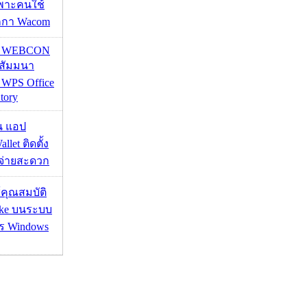
ฉพาะคนใช้
กกา Wacom
re WEBCON
นสัมมนา
 WPS Office
tory
าน แอป
llet ติดตั้ง
ะจ่ายสะดวก
ช้คุณสมบัติ
ake บนระบบ
าร Windows