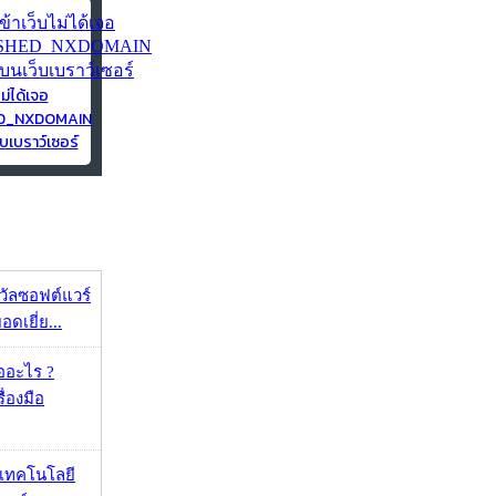
ไม่ได้เจอ
ED_NXDOMAIN
บเบราว์เซอร์
งวัลซอฟต์แวร์
อดเยี่ย...
ออะไร ?
ื่องมือ
I เทคโนโลยี