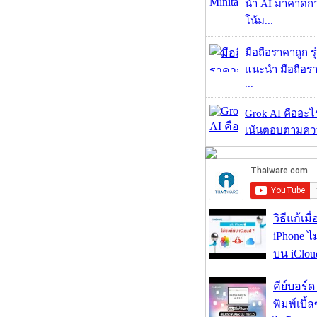
นำ AI มาคาดก
โน้ม...
มือถือราคาถูก ร
แนะนำ มือถือร
...
Grok AI คืออะไร ?
เน้นตอบตามความ
วิธีแก้เม
iPhone ไม
บน iClou
คีย์บอร์
พิมพ์เบิ้ล