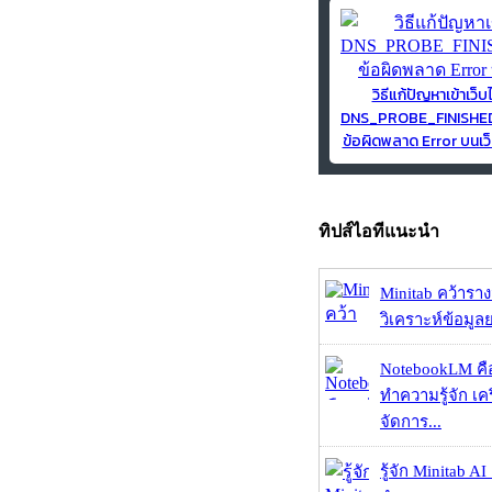
วิธีแก้ปัญหาเข้าเว็บ
DNS_PROBE_FINISH
ข้อผิดพลาด Error บนเว็
ทิปส์ไอทีแนะนำ
Minitab คว้ารา
วิเคราะห์ข้อมูลย
NotebookLM คื
ทำความรู้จัก เคร
จัดการ...
รู้จัก Minitab A