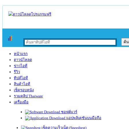
หน้าแรก
ดาวน์โหลด
ข่าวไอที
รีวิว
ทิปส์ไอที
สินค้าไอที
เช็ครอบหนัง
รวมคลิป Thaiware
เครื่องมือ
ซอฟต์แวร์
แอปพลิเคชันบนมือถือ
เช็คความเร็วเน็ต (Speedtest)