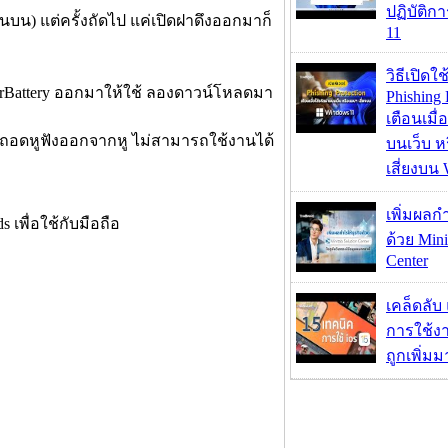
ปฏิบัติก
นบน) แต่ครั้งถัดไป แค่เปิดฝาดึงออกมาก็
11
วิธีเปิดใช
irBattery ออกมาให้ใช้ ลองดาวน์โหลดมา
Phishing 
เตือนเมื่
ม-ถอดหูฟังออกจากหู ไม่สามารถใช้งานได้
บนเว็บ 
เสี่ยงบน
เพิ่มผลก
ด้วย Mini
Center
เคล็ดลับ
การใช้งา
ถูกเพิ่ม