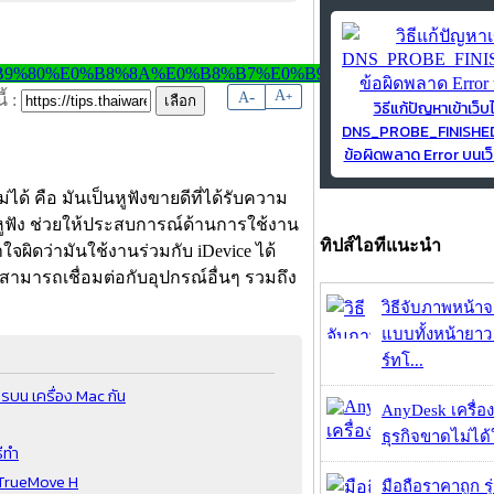
-
A
A
+
้ :
วิธีแก้ปัญหาเข้าเว็บ
DNS_PROBE_FINISH
ข้อผิดพลาด Error บนเว็
ม่ได้ คือ มันเป็นหูฟังขายดีที่ได้รับความ
ัวหูฟัง ช่วยให้ประสบการณ์ด้านการใช้งาน
ทิปส์ไอทีแนะนำ
ใจผิดว่ามันใช้งานร่วมกับ iDevice ได้
s สามารถเชื่อมต่อกับอุปกรณ์อื่นๆ รวมถึง
วิธีจับภาพหน้า
แบบทั้งหน้ายา
ร์ทโ...
รบน เครื่อง Mac กัน
AnyDesk เครื่อง
ธุรกิจขาดไม่ได้
ีทำ
ะ TrueMove H
มือถือราคาถูก ร