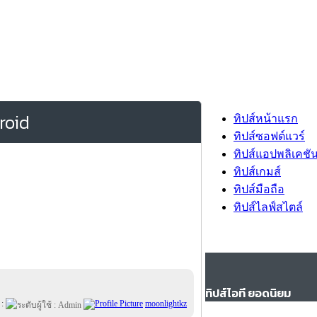
droid
ทิปส์หน้าแรก
ทิปส์ซอฟต์แวร์
ทิปส์แอปพลิเคชั
ทิปส์เกมส์
ทิปส์มือถือ
ทิปส์ไลฟ์สไตล์
ทิปส์ไอที ยอดนิยม
 :
moonlightkz