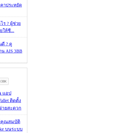
าคาประหยัด
ร ? ผู้ช่วย
ยให้ชี...
ดี ? ดู
้าน AIS 3BB
าน แอป
llet ติดตั้ง
ะจ่ายสะดวก
ช้คุณสมบัติ
ake บนระบบ