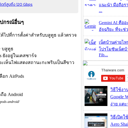
วิดท์สูงถึง 120 Gbps
แนะนำ มือถือร
...
ุปกรณ์อื่นๆ
Gemini AI คืออะไ
อัจฉริยะ ที่จะช่ว
 ให้ไปที่การตั้งค่าสำหรับบลูทูธ แล้วตรวจ
เน็ตบ้านค่ายไหน
 บลูทูธ
โปรโมชันเน็ตบ
Fib...
s ยังอยู่ในเคสชาร์จ
าคุณจะเห็นไฟแสดงสถานะกะพริบเป็นสีขาว
ลือก AirPods
วิธีใช้ง
Google Wa
pods-android/
ง่าย แต
วิธีเปิดใ
Aero Sh