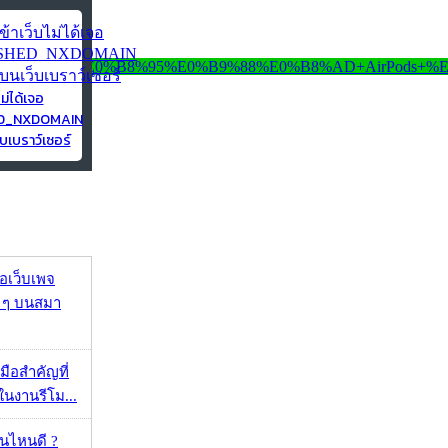
ไม่ได้เจอ
ED_NXDOMAIN
บเบราว์เซอร์
จอเว็บเพจ
ว ๆ บนสมา
มือสำคัญที่
ในงานรีโม...
ุ่นไหนดี ?