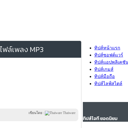
็นไฟล์เพลง MP3
ทิปส์หน้าแรก
ทิปส์ซอฟต์แวร์
ทิปส์แอปพลิเคชั
ทิปส์เกมส์
ทิปส์มือถือ
ทิปส์ไลฟ์สไตล์
เขียนโดย :
Thaiware
ทิปส์ไอที ยอดนิยม