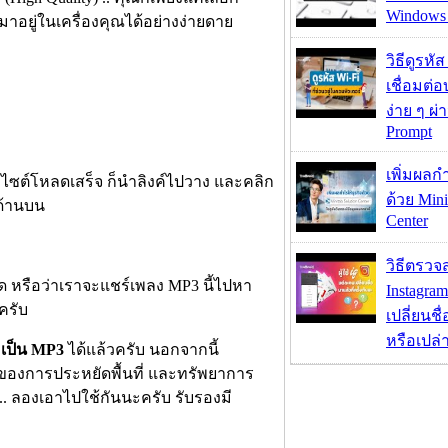
Windows 
าอยู่ในเครื่องคุณได้อย่างง่ายดาย
วิธีดูรหัส
เชื่อมต่
ง่าย ๆ ผ
Prompt
เพิ่มผลก
็บไซต์โหลดเสร็จ ก็นำลิงค์ไปวาง และคลิก
ด้วย Mini
ด้านบน
Center
วิธีตรวจส
ด หรือว่าเราจะแชร์เพลง MP3 นี้ไปหา
Instagram
ครับ
เปลี่ยนชื
หรือเปล่า
 เป็น MP3
ได้แล้วครับ นอกจากนี้
งของการประหยัดพื้นที่ และทรัพยาการ
. ลองเอาไปใช้กันนะครับ รับรองมี