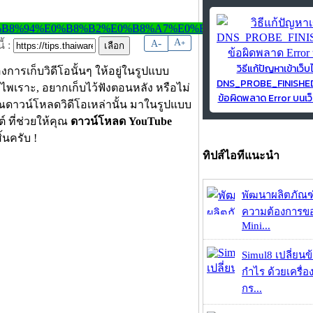
-
A
A
+
้ :
วิธีแก้ปัญหาเข้าเว็บ
องการเก็บวิดีโอนั้นๆ ให้อยู่ในรูปแบบ
DNS_PROBE_FINISH
อไพเราะ, อยากเก็บไว้ฟังตอนหลัง หรือไม่
ข้อผิดพลาด Error บนเว็
คุณดาวน์โหลดวิดีโอเหล่านั้น มาในรูปแบบ
 ที่ช่วยให้คุณ
ดาวน์โหลด YouTube
้นครับ !
ทิปส์ไอทีแนะนำ
พัฒนาผลิตภัณฑ
ความต้องการของ
Mini...
Simul8 เปลี่ยนข
กำไร ด้วยเครื่
กร...