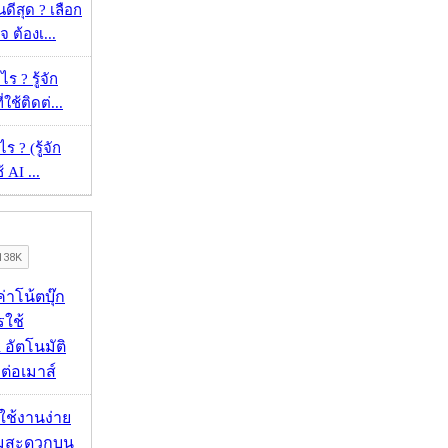
ดีสุด ? เลือก
 ต้องเ...
ร ? รู้จัก
ใช้ติดต่...
ร ? (รู้จัก
้ AI ...
งค่าโน้ตบุ๊ก
รใช้
 อัตโนมัติ
อมต่อเมาส์
ดใช้งานง่าย
ามสะดวกบน