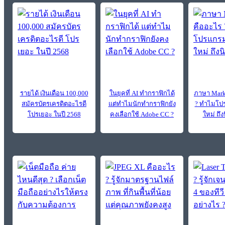
รายได้ เงินเดือน 100,000
ในยุคที่ AI ทำกราฟิกได้
ภาษา Mark
สมัครบัตรเครดิตอะไรดี
แต่ทำไมนักทำกราฟิกยัง
? ทำไมโปร
โปรเยอะ ในปี 2568
คงเลือกใช้ Adobe CC ?
ใหม่ ถึง