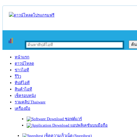
หน้าแรก
ดาวน์โหลด
ข่าวไอที
รีวิว
ทิปส์ไอที
สินค้าไอที
เช็ครอบหนัง
รวมคลิป Thaiware
เครื่องมือ
ซอฟต์แวร์
แอปพลิเคชันบนมือถือ
เช็คความเร็วเน็ต (Speedtest)