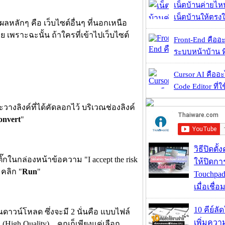
เน็ตบ้านค่ายไหน
เน็ตบ้านให้ตรงใจ
ลหลักๆ คือ เว็บไซต์อื่นๆ ที่นอกเหนือ
เพราะฉะนั้น ถ้าใครที่เข้าไปเว็บไซต์
Front-End คืออะไ
ระบบหน้าบ้าน ที่
Cursor AI คืออะไ
Code Editor ที่ใช
วางลิงค์ที่ได้คัดลอกไว้ บริเวณช่องลิงค์
onvert
"
วิธีปิดตั้
๊กในกล่องหน้าข้อความ "I accept the risk
ให้ปิดกา
ะคลิก "
Run
"
Touchpad
เมื่อเชื่
10 คีย์ลั
ณดาวน์โหลด ซึ่งจะมี 2 นั่นคือ แบบไฟล์
เพิ่มคว
gh Quality) .. คุณก็เพียงแค่เลือก