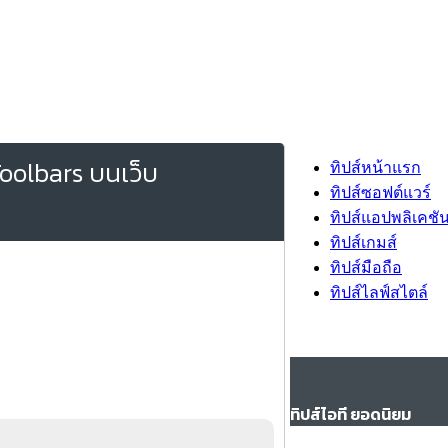
Toolbars บนเว็บ
ทิปส์หน้าแรก
ทิปส์ซอฟต์แวร์
ทิปส์แอปพลิเคชั
ทิปส์เกมส์
ทิปส์มือถือ
ทิปส์ไลฟ์สไตล์
ทิปส์ไอที ยอดนิยม