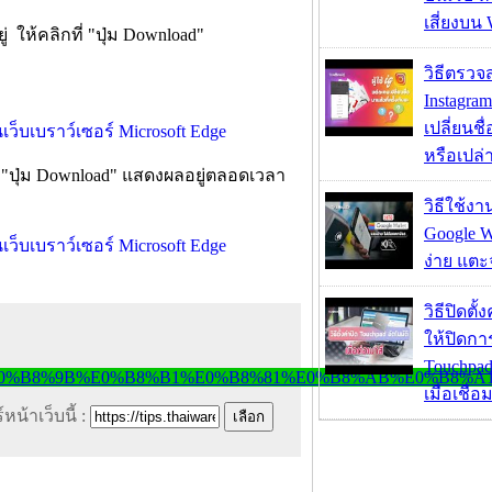
เสี่ยงบน
่ ให้คลิกที่ "ปุ่ม Download"
วิธีตรวจส
Instagram
เปลี่ยนชื
หรือเปล่า
ะมี "ปุ่ม Download" แสดงผลอยู่ตลอดเวลา
วิธีใช้ง
Google Wa
ง่าย แต
วิธีปิดตั้
ให้ปิดกา
Touchpad
เมื่อเชื่
หน้าเว็บนี้ :