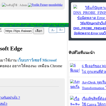
 :
moonlightkz
วิธีแก้ปัญหาเข้าเว็บ
DNS_PROBE_FINISH
-
A
A
+
้ :
ข้อผิดพลาด Error บนเว็
soft Edge
ทิปส์ไอทีแนะนำ
นมาใช้งาน
เว็บเบราว์เซอร์ Microsof
ไม่เคยลอง อยากให้ลองนะ เหมือน Chrome
6 ฟีเจอร์ของ Wi
ไป ถูกแทนที่ด้
AnyDesk จุดเริ่ม
Transformation 
างกันอย่างไร ?
เรื่องลิขสิทธิ์ต้อ
าสนใจ
ใช้ Canva ให้ถูก