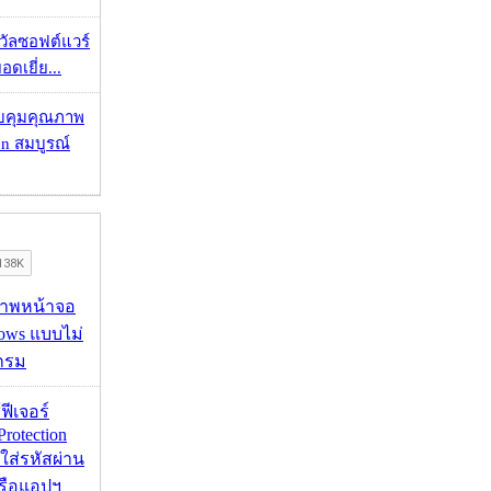
งวัลซอฟต์แวร์
อดเยี่ย...
บคุมคุณภาพ
on สมบูรณ์
บภาพหน้าจอ
ows แบบไม่
กรม
้ฟีเจอร์
Protection
อใส่รหัสผ่าน
หรือแอปฯ