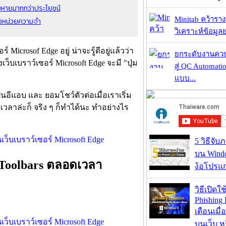
ยหายมากกว่าประโยชน์
Minitab คว้ารา
องหน่วยความจำ
วิเคราะห์ข้อมูลย
icrosof Edge อยู่ น่าจะรู้ดีอยู่แล้วว่า
ยกระดับงานคว
ว็บเบราว์เซอร์ Microsoft Edge จะมี "ปุ่ม
สู่ QC Automati
แบบ...
็นอีแอบ และ ยอมโชว์ตัวต่อเมื่อเราเริ่ม
เวลาล่ะก็ จริง ๆ ก็ทำได้นะ ทำอย่างไร
5 วิธีจั
บน Wind
น Toolbars ตลอดเวลา
ง้อโปรแ
วิธีเปิดใช
Phishing 
เตือนเมื่
บนเว็บ 