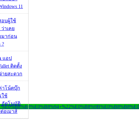
 Windows 11
อบผู้ใช้
 ว่าเคย
่อมาก่อน
 ?
าน แอป
llet ติดตั้ง
ะจ่ายสะดวก
งค่าโน้ตบุ๊ก
รใช้
 อัตโนมัติ
อมต่อเมาส์