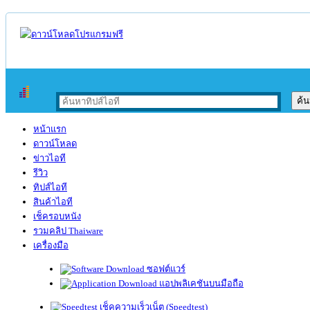
หน้าแรก
ดาวน์โหลด
ข่าวไอที
รีวิว
ทิปส์ไอที
สินค้าไอที
เช็ครอบหนัง
รวมคลิป Thaiware
เครื่องมือ
ซอฟต์แวร์
แอปพลิเคชันบนมือถือ
เช็คความเร็วเน็ต (Speedtest)