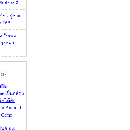
กยังคงเลื...
ร ? ผู้ช่วย
ยให้ชี...
จอเว็บเพจ
ว ๆ บนสมา
อถือ
ne เป็นกล้อง
้ได้ทั้ง
ละ Android
ป Camo
่อไฟล์ บน