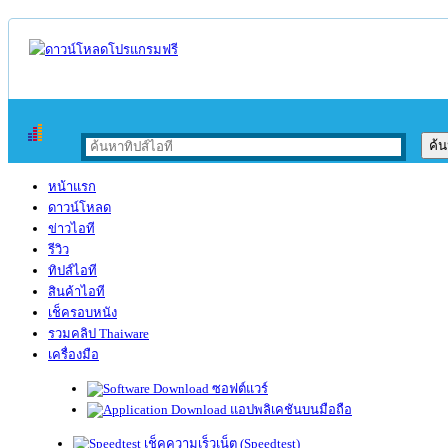
หน้าแรก
ดาวน์โหลด
ข่าวไอที
รีวิว
ทิปส์ไอที
สินค้าไอที
เช็ครอบหนัง
รวมคลิป Thaiware
เครื่องมือ
ซอฟต์แวร์
แอปพลิเคชันบนมือถือ
เช็คความเร็วเน็ต (Speedtest)