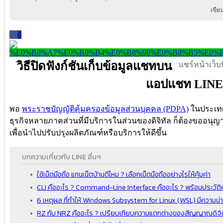
เขีย
0
วิธีปิดฟังก์ชันเก็บข้อมูลแชทบน
แชร์หน้าเว็บนี
แอปแชท LINE
พอ
พระราชบัญญัติคุ้มครองข้อมูลส่วนบุคคล (PDPA)
ในประเทศ
ธุรกิจหลายภาคส่วนที่มีบริการในส่วนของดิจิทัล ก็ต้องขออนุญาต
เพื่อนำไปปรับปรุงผลิตภัณฑ์หรือบริการให้ดีขึ้น
บทความเกี่ยวกับ LINE อื่นๆ
ใช้เน็ตมือถือ แทนเน็ตบ้านดีไหม ? เลือกเน็ตมือถืออย่างไรให้คุ้มค่า
CLI คืออะไร ? Command-Line Interface คืออะไร ? พร้อมประวัติ
6 เหตุผล ที่ทำให้ Windows Subsystem for Linux (WSL) มีความน่
RZ กับ NRZ คืออะไร ? เปรียบเทียบความแตกต่างของสัญญาณดิจิตอ