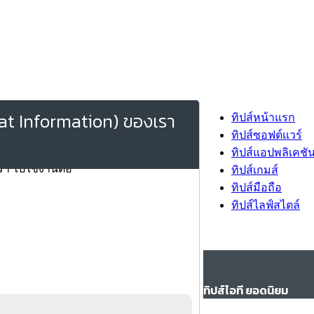
Chat Information) ของเรา
ทิปส์หน้าแรก
ทิปส์ซอฟต์แวร์
ทิปส์แอปพลิเคชั
ทิปส์เกมส์
ทิปส์มือถือ
ทิปส์ไลฟ์สไตล์
ทิปส์ไอที ยอดนิยม