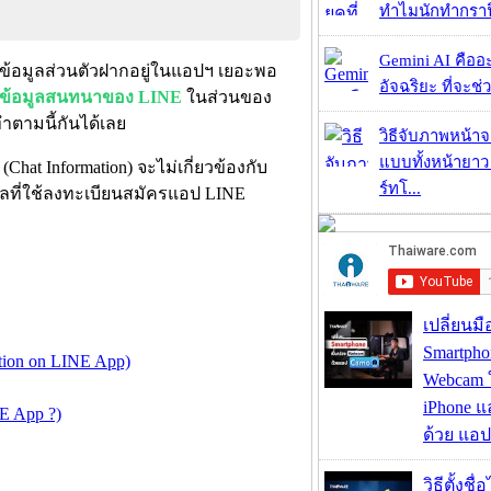
ทำไมนักทำกราฟิ
Gemini AI คืออะไ
ะมีข้อมูลส่วนตัวฝากอยู่ในแอปฯ เยอะพอ
อัจฉริยะ ที่จะช่ว
็บข้อมูลสนทนาของ LINE
ในส่วนของ
ทำตามนี้กันได้เลย
วิธีจับภาพหน้า
แบบทั้งหน้ายา
at Information) จะไม่เกี่ยวข้องกับ
ร์ทโ...
ชียลที่ใช้ลงทะเบียนสมัครแอป LINE
เปลี่ยนมื
Smartpho
nction on LINE App)
Webcam ใช
iPhone แ
NE App ?)
ด้วย แอ
วิธีตั้งชื