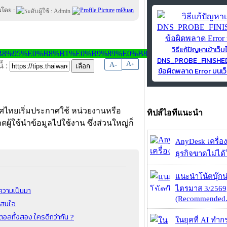
นโดย :
mØuan
วิธีแก้ปัญหาเข้าเว็บ
DNS_PROBE_FINISH
-
A
A
+
้ :
ข้อผิดพลาด Error บนเว็
ไทยเริ่มประกาศใช้ หน่วยงานหรือ
ทิปส์ไอทีแนะนำ
ผู้ใช้นำข้อมูลไปใช้งาน ซึ่งส่วนใหญ่ก็
AnyDesk เครื่อง
ธุรกิจขาดไม่ได้
แนะนำโน้ตบุ๊กน่
ไตรมาส 3/2569
ความเป็นมา
(Recommended.
าสนใจ
ลทั้งสอง ใครดีกว่ากัน ?
ในยุคที่ AI ทำก