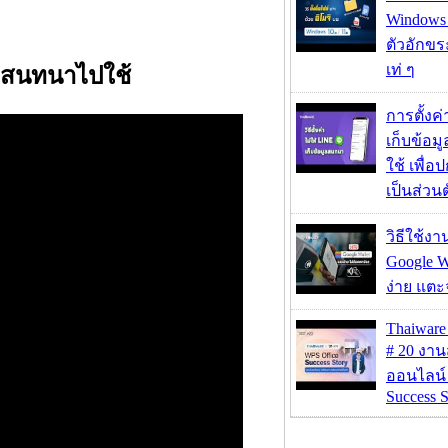
Windows 1
ตัวอักขร
เท่ ๆ
มูลสนทนาไปใช้
การตั้งค
เก็บข้อ
ใช้ เพื่
เป็นส่วน
วิธีใช้ง
Google Wa
ง่าย แต
Thaiwa
# 20 งา
ออนไลน์
Success S