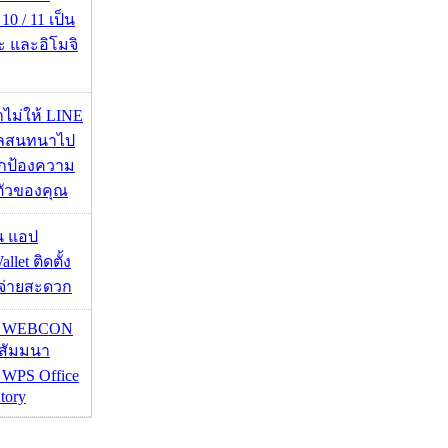
0 / 11 เป็น
ะ และอิโมจิ
่าไม่ให้ LINE
มูลสนทนาไป
อปกป้องความ
ตัวของคุณ
าน แอป
llet ติดตั้ง
ะจ่ายสะดวก
re WEBCON
นสัมมนา
 WPS Office
tory