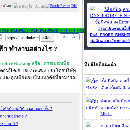
ขียนโดย :
Talil
วิธีแก้ปัญหาเข้าเว็บ
DNS_PROBE_FINISH
-
A
A
+
้ :
ข้อผิดพลาด Error บนเว็
้า ทำงานอย่างไร ?
rative Braking หรือ "การเบรกเพื่อ
ทิปส์ไอทีแนะนำ
ตอนปี ค.ศ. 1967 (พ.ศ. 2510) โดยบริษัท
on และดูเหมือนจะเป็นแนวคิดที่สามารถ
เน็ตมือถือ ค่าย
เลือกเน็ตมือถืออ
พัฒนาผลิตภัณฑ
วยไฟ AC และ DC ต่างกันอย่างไร ?
ความต้องการของ
Mini...
ต่างกันอย่างไร ?
รุ่นไหนดี ?
ภาษา Rust คืออะไ