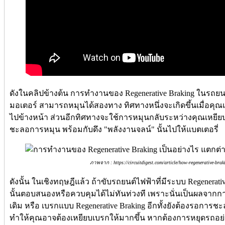
ดังในคลิปข้างต้น การทำงานของ Regenerative Braking ในรถยน
มอเตอร์ สามารถหมุนได้สองทาง ทิศทางหนึ่งจะเกิดขึ้นเมื่อคุณเห
ไปข้างหน้า ส่วนอีกทิศทางจะใช้การหมุนกลับระหว่างคุณเหยียบ
ชะลอการหมุน พร้อมกับดึง "พลังงานจลน์" นั้นไปให้แบตเตอรี่
ภาพจาก : https://circuitdigest.com/article/how-regenerative-braki
ดังนั้น ในเชิงทฤษฎีแล้ว ถ้าขับรถยนต์ไฟฟ้าที่มีระบบ Regenerati
นั้นตอบสนองหรือควบคุมได้ไม่ทันท่วงที เพราะนั่นเป็นผลจาก
เดิม หรือ เบรกแบบ Regenerative Braking อีกทั้งยังต้องรอการช
ทำให้คุณอาจต้องเหยียบเบรกให้มากขึ้น หากต้องการหยุดรถอย