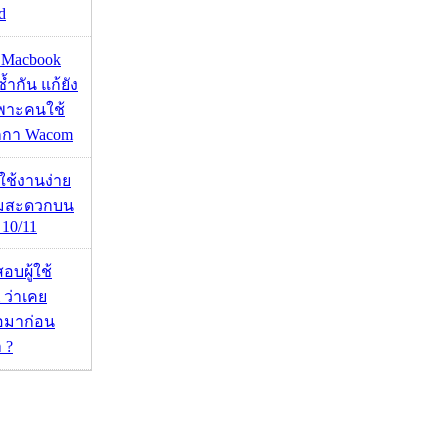
d
ด Macbook
ซ้ำกัน แก้ยัง
ฉพาะคนใช้
กกา Wacom
ดใช้งานง่าย
ามสะดวกบน
10/11
อบผู้ใช้
 ว่าเคย
่อมาก่อน
 ?