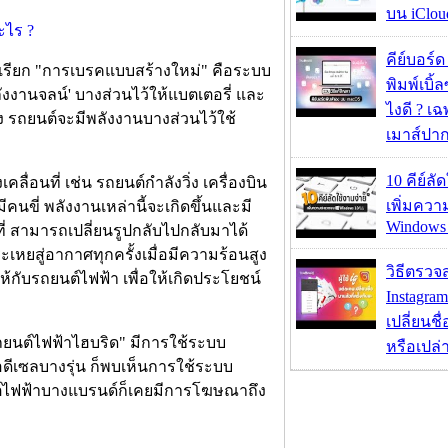
บน iClou
คีย์บอร์
ญ่เรียก "การเบรคแบบสร้างใหม่" คือระบบ
พิมพ์เบิ้ล
งงานจลน์' บางส่วนไว้ให้แบตเตอรี่ และ
ไงดี ? เ
่ง รถยนต์จะมีพลังงานบางส่วนไว้ใช้
เมาส์ปา
10 คีย์ลั
คลื่อนที่ เช่น รถยนต์กำลังวิ่ง เครื่องบิน
เพิ่มคว
คนขี่ พลังงานเหล่านี้จะเกิดขึ้นและมี
Windows 
่ สามารถเปลี่ยนรูปกลับไปกลับมาได้
ะเหยสู่อากาศทุกครั้งเมื่อมีความร้อนสูง
วิธีตรวจส
ห้กับรถยนต์ไฟฟ้า เพื่อให้เกิดประโยชน์
Instagram
เปลี่ยนชื
ถยนต์ไฟฟ้าไฮบริด" มีการใช้ระบบ
หรือเปล่า
ือดีเซลบางรุ่น ก็พบเห็นการใช้ระบบ
ยนต์ไฟฟ้าบางแบรนด์ก็เคยมีการโฆษณาถึง