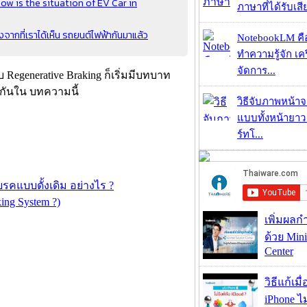
How is the situation of EV Car in
ภาษาที่ได้รับเสี
ังจากที่เราได้เห็น รถยนต์ไฟฟ้ากันมาแล้ว
NotebookLM คื
ทำความรู้จัก เคร
จัดการ...
 Regenerative Braking ก็เริ่มมีบทบาท
้กันใน บทความนี้
วิธีจับภาพหน้า
แบบทั้งหน้ายา
ร์ทโ...
คแบบดั้งเดิม อย่างไร ?
king System ?)
เพิ่มผลก
ด้วย Mini
Center
วิธีแก้เม
iPhone ไม