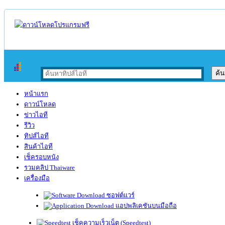
หน้าแรก
ดาวน์โหลด
ข่าวไอที
รีวิว
ทิปส์ไอที
สินค้าไอที
เช็ครอบหนัง
รวมคลิป Thaiware
เครื่องมือ
ซอฟต์แวร์
แอปพลิเคชันบนมือถือ
เช็คความเร็วเน็ต (Speedtest)