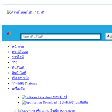
หน้าแรก
ดาวน์โหลด
ข่าวไอที
รีวิว
ทิปส์ไอที
สินค้าไอที
เช็ครอบหนัง
รวมคลิป Thaiware
เครื่องมือ
ซอฟต์แวร์
แอปพลิเคชันบนมือถือ
เช็คความเร็วเน็ต (Speedtest)