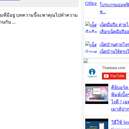
โปรแกรมออฟฟิ
ช...
ิมที่มีอยู่ บทความนี้จะพาคุณไปทำความ
กัน ...
เน็ตมือถือ ค่าย
เลือกเน็ตมือถืออ
เน็ตบ้านค่ายไหน
เน็ตบ้านให้ตรงใจ
คีย์บอร์
พิมพ์เบิ้ล
ไงดี ? เ
เมาส์ปา
วิธีใช้ Se