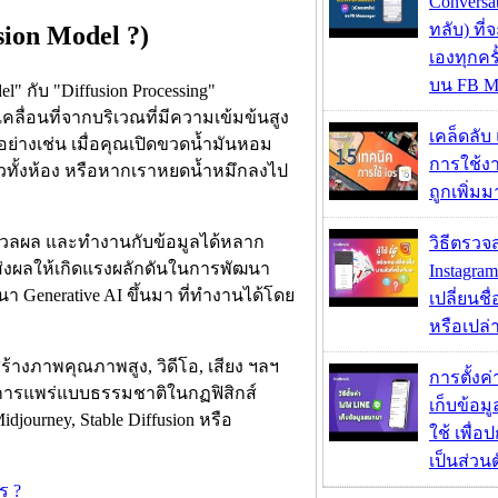
Conversa
ทลับ) ที
sion Model ?)
เองทุกคร
บน FB M
" กับ "Diffusion Processing"
ลื่อนที่จากบริเวณที่มีความเข้มข้นสูง
เคล็ดลับ
ก็อย่างเช่น เมื่อคุณเปิดขวดน้ำมันหอม
การใช้งา
วทั้งห้อง หรือหากเราหยดน้ำหมึกลงไป
ถูกเพิ่ม
ะมวลผล และทำงานกับข้อมูลได้หลาก
วิธีตรวจส
้ส่งผลให้เกิดแรงผลักดันในการพัฒนา
Instagram
 Generative AI ขึ้นมา ที่ทำงานได้โดย
เปลี่ยนชื
หรือเปล่า
้างภาพคุณภาพสูง, วิดีโอ, เสียง ฯลฯ
การตั้งค
นการแพร่แบบธรรมชาติในกฏฟิสิกส์
เก็บข้อ
Midjourney, Stable Diffusion หรือ
ใช้ เพื่
เป็นส่วน