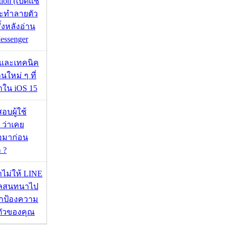
tion (เปิดแช
่จะทำลายตัว
ั้งหลังอ่าน
essenger
 และเทคนิค
นใหม่ ๆ ที่
มาใน iOS 15
อบผู้ใช้
 ว่าเคย
่อมาก่อน
 ?
่าไม่ให้ LINE
มูลสนทนาไป
อปกป้องความ
ตัวของคุณ