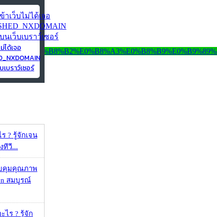
ไม่ได้เจอ
ED_NXDOMAIN
บเบราว์เซอร์
ร ? รู้จักเจน
ทีวี...
บคุมคุณภาพ
on สมบูรณ์
ไร ? รู้จัก