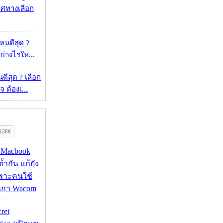
ศทางเลือก
ไหนดีสุด ?
ย่างไรให...
ดีสุด ? เลือก
 ต้องเ...
ด Macbook
ซ้ำกัน แก้ยัง
ฉพาะคนใช้
กกา Wacom
cret