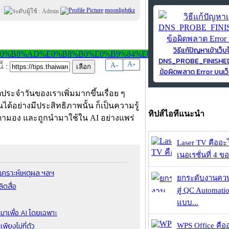
 :
moonlightkz
วิธีแก้ปัญหาเข้าเว็บ
DNS_PROBE_FINISH
-
A
A
+
้ :
ข้อผิดพลาด Error บนเว็
ระจำวันของเราเพิ่มมากขึ้นเรื่อย ๆ
้อย่างมีประสิทธิภาพนั้น ก็เป็นความรู้
ทิปส์ไอทีแนะนำ
ับตามอง และถูกนำมาใช้ใน AI อย่างแพร่
Laser TV คืออะไ
เนอเรชั่นที่ 4 ของ
วิเคราะห์เหตุผล ฯลฯ
ยกระดับงานคว
ิตสื่อ
สู่ QC Automati
แบบ...
มาเพื่อ AI โดยเฉพาะ
พียงไม่กี่ตัว
WPS Office คืออะ