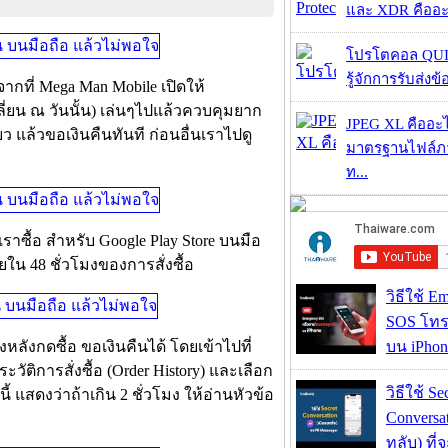
และ XDR คืออะไร 
โปรโตคอล QUIC
รู้จักการรับส่งข
ากที่ Mega Man Mobile เปิดให้
ยน ณ วันนั้น) เล่นๆไปแล้วควบคุมยาก
JPEG XL คืออะไร
ว แล้วขอเงินคืนทันที ก่อนอื่นเราไปดู
มาตรฐานไฟล์ภาพ
ท...
ราซื้อ สำหรับ Google Play Store บนมือ
ยใน 48 ชั่วโมงของการสั่งซื้อ
วิธีใช้ E
SOS โทร
หลังกดซื้อ ขอเงินคืนได้ โดยเข้าไปที่
บน iPhon
ะวัติการสั่งซื้อ (Order History) และเลือก
วิธีใช้ Se
ี้ แสดงว่าถ้าเกิน 2 ชั่วโมง ให้อ่านหัวข้อ
Conversa
ทลับ) ที