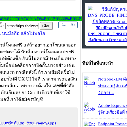
-
A
A
+
้ :
วิธีแก้ปัญหาเข้าเว็บ
DNS_PROBE_FINISH
ข้อผิดพลาด Error บนเว็
ห้ดาวน์โหลดฟรี แต่ถ้าอยากเอาโฆษณาออก
urchase ได้ นั่นคือ ดาวน์โหลดแอปฯ ฟรี
ต้องซื้อ อันนี้ไม่ค่อยมีประเด็น เพราะ
ทิปส์ไอทีแนะนำ
พิ่มเพื่อปลดล็อกการปิดกั้นบางอย่าง เช่น
ต่แรก กรณีหลังนี้ ถ้าเราเสียเงินซื้อไป
อปฯ​ไม่ดี UX UI ไม่ดี เราสามารถขอเงิน
NotebookLM คื
้เราผ่านอีเมล เพราะจะต้องใช้
เลขที่คำสั่ง
ทำความรู้จัก เคร
เป็นอีเมลของ Gmail เดียวกับที่เราใช้
จัดการ...
เมลที่เราใช้สมัครบัญชี
Adobe Express 
รู้จักเครื่องมือที่
ันแบบฟรีๆ กันเถอะ ด้วย FreeMyApps
Endpoint Protec