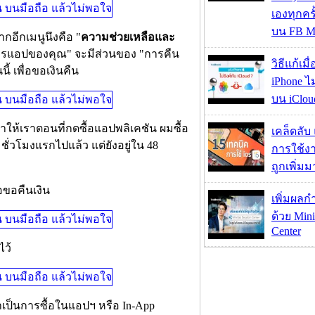
เองทุกคร
บน FB M
ากอีกเมนูนึงคือ "
ความช่วยเหลือและ
ัดการแอปของคุณ" จะมีส่วนของ "การคืน
วิธีแก้เม
้ เพื่อขอเงินคืน
iPhone ไม
บน iClou
งมาให้เราตอนที่กดซื้อแอปพลิเคชัน ผมซื้อ
เคล็ดลับ
ั่วโมงแรกไปแล้ว แต่ยังอยู่ใน 48
การใช้งา
ถูกเพิ่ม
อขอคืนเงิน
เพิ่มผลก
ด้วย Mini
Center
ไว้
ถ้าเป็นการซื้อในแอปฯ หรือ In-App