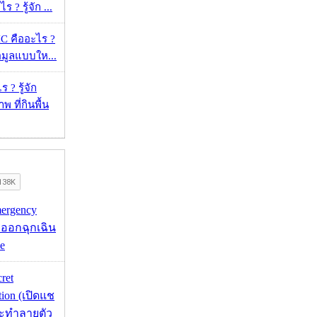
? รู้จัก ...
 คืออะไร ?
้อมูลแบบให...
 ? รู้จัก
 ที่กินพื้น
mergency
ออกฉุกเฉิน
e
cret
tion (เปิดแช
่จะทำลายตัว