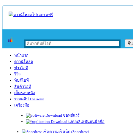
หน้าแรก
ดาวน์โหลด
ข่าวไอที
รีวิว
ทิปส์ไอที
สินค้าไอที
เช็ครอบหนัง
รวมคลิป Thaiware
เครื่องมือ
ซอฟต์แวร์
แอปพลิเคชันบนมือถือ
เช็คความเร็วเน็ต (Speedtest)