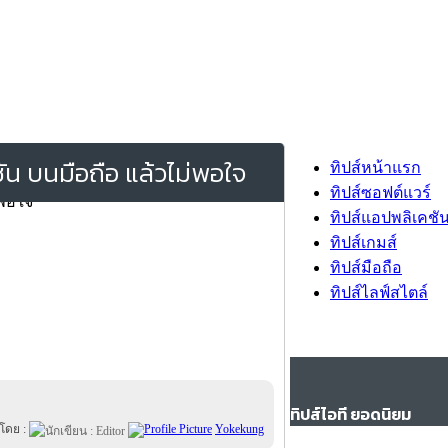
ชัน บนมือถือ แล้วไม่พอใจ
ทิปส์หน้าแรก
ทิปส์ซอฟต์แวร์
ทิปส์แอปพลิเคชั
ทิปส์เกมส์
ทิปส์มือถือ
ทิปส์ไลฟ์สไตล์
ทิปส์ไอที ยอดนิยม
นโดย :
Yokekung