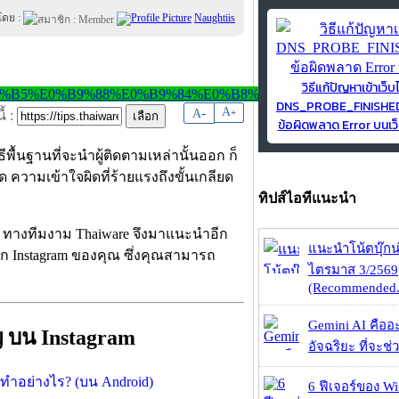
โดย :
Naughtiis
วิธีแก้ปัญหาเข้าเว็บ
DNS_PROBE_FINISH
-
A
A
+
้ :
ข้อผิดพลาด Error บนเว็
พื้นฐานที่จะนำผู้ติดตามเหล่านั้นออก ก็
กิด ความเข้าใจผิดที่ร้ายแรงถึงขั้นเกลียด
ทิปส์ไอทีแนะนำ
 ทางทีมงาม Thaiware จึงมาแนะนำอีก
แนะนำโน้ตบุ๊กน่
ปจาก Instagram ของคุณ ซึ่งคุณสามารถ
ไตรมาส 3/2569
(Recommended.
Gemini AI คืออะไ
ชิญ บน Instagram
อัจฉริยะ ที่จะช่ว
6 ฟีเจอร์ของ Wi