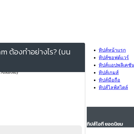
ram ต้องทำอย่างไร? (บน
ทิปส์หน้าแรก
ทิปส์ซอฟต์แวร์
ทิปส์แอปพลิเคชั
ทิปส์เกมส์
ทิปส์มือถือ
ทิปส์ไลฟ์สไตล์
ทิปส์ไอที ยอดนิยม