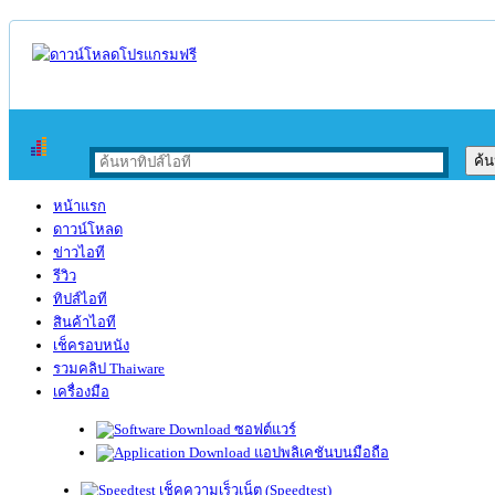
หน้าแรก
ดาวน์โหลด
ข่าวไอที
รีวิว
ทิปส์ไอที
สินค้าไอที
เช็ครอบหนัง
รวมคลิป Thaiware
เครื่องมือ
ซอฟต์แวร์
แอปพลิเคชันบนมือถือ
เช็คความเร็วเน็ต (Speedtest)