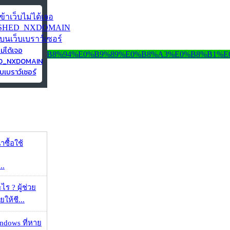
ไม่ได้เจอ
ED_NXDOMAIN
บเบราว์เซอร์
าซื้อใช้
..
ร ? ผู้ช่วย
ยให้ชี...
ndows ที่หาย