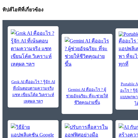
ทิปส์ไอทีที่เกี่ยวข้อง
Grok AI คืออะไร ? รู้จัก AI
Portable A
ที่เน้นตอบตามความจริง
Gemini AI คืออะไร ? ผู้
อะไร ? รู้
แชท เขียนโค้ด วิเคราะห์
ช่วยอัจฉริยะ ที่จะช่วยให้
แบบพกพา ท
เหตุผล ฯลฯ
ชีวิตคุณง่ายขึ้น
ได