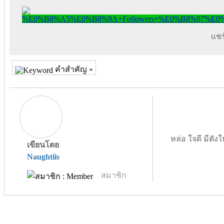
แชร์
คำสำคัญ »
หล่อ ใจดี มีตังใ
เขียนโดย
Naughtiis
สมาชิก