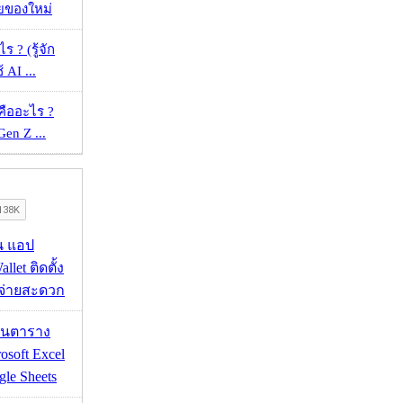
วยของใหม่
ร ? (รู้จัก
้ AI ...
คืออะไร ?
 Gen Z ...
าน แอป
llet ติดตั้ง
ะจ่ายสะดวก
เส้นตาราง
osoft Excel
le Sheets