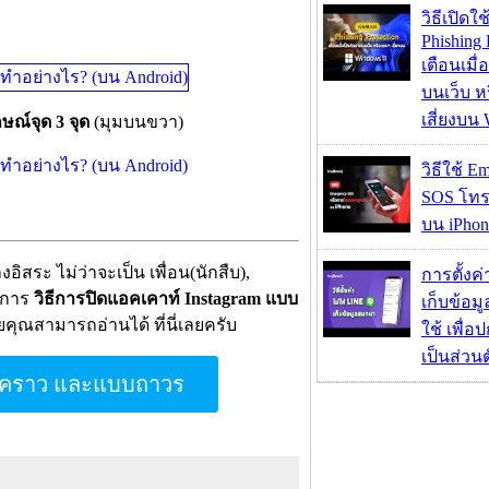
วิธีเปิดใช
Phishing 
เตือนเมื่
บนเว็บ 
เสี่ยงบน
ษณ์จุด 3 จุด
(มุมบนขวา)
วิธีใช้ E
SOS โทร
บน iPhon
งอิสระ ไม่ว่าจะเป็น เพื่อน(นักสืบ),
การตั้งค
องการ
วิธีการปิดแอคเคาท์ Instagram แบบ
เก็บข้อ
ยคุณสามารถอ่านได้ ที่นี่เลยครับ
ใช้ เพื่
เป็นส่วน
ั่วคราว และแบบถาวร