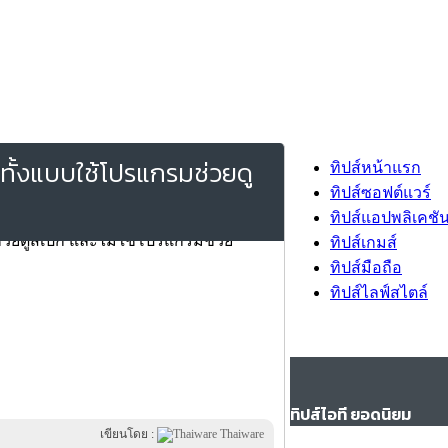
 ทั้งแบบใช้โปรแกรมช่วยดู
ทิปส์หน้าแรก
ทิปส์ซอฟต์แวร์
ทิปส์แอปพลิเคชั
ทิปส์เกมส์
ทิปส์มือถือ
ทิปส์ไลฟ์สไตล์
ทิปส์ไอที ยอดนิยม
เขียนโดย :
Thaiware