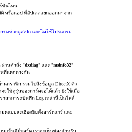
อร์ชันไหน
บัติ หรือแอป ที่อัปเดตแยกออกมาจาก
ผ่านคำสั่ง "
dxdiag
" และ "
msinfo32
"
นที่แตกต่างกัน
ับด้านกราฟิก รวมไปถึงข้อมูล DirectX ตัว
ช้ดูรุ่นของการ์ดจอได้แล้ว ยังใช้เมื่อ
ดยเราสามารถบันทึก Log เหล่านี้เป็นไฟล์
้งหมดแบบละเอียดยิบทั้งฮาร์ดแวร์ และ
นแป้นคีย์บอร์ด เราจะเห็นช่องสำหรับ