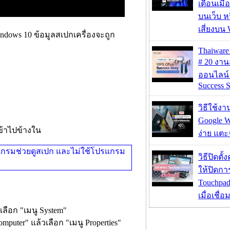
เตือนเมื่
บนเว็บ 
เสี่ยงบน
ndows 10 ข้อมูลสเปกเครื่องจะถูก
Thaiwa
# 20 งา
ออนไลน์
Success S
วิธีใช้ง
Google Wa
เข้าไปข้างใน
ง่าย แต
วิธีปิดตั้
ให้ปิดกา
Touchpad
เมื่อเชื่
วเลือก "เมนู System"
uter" แล้วเลือก "เมนู Properties"