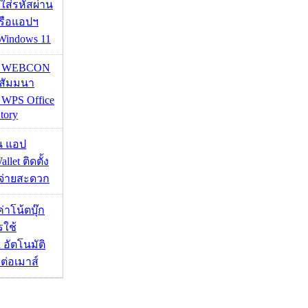
อใส่รหัสผ่าน
หรือแอปฯ
 Windows 11
re WEBCON
นสัมมนา
 WPS Office
tory
าน แอป
llet ติดตั้ง
ะจ่ายสะดวก
งค่าโน้ตบุ๊ก
รใช้
 อัตโนมัติ
อมต่อเมาส์