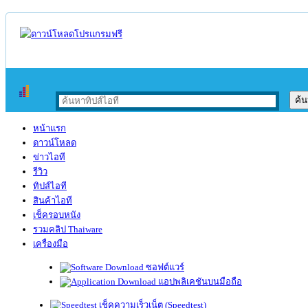
หน้าแรก
ดาวน์โหลด
ข่าวไอที
รีวิว
ทิปส์ไอที
สินค้าไอที
เช็ครอบหนัง
รวมคลิป Thaiware
เครื่องมือ
ซอฟต์แวร์
แอปพลิเคชันบนมือถือ
เช็คความเร็วเน็ต (Speedtest)