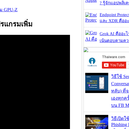
? รู้จักแอปพลิเค
รม GPU-Z
Endpoint Protec
และ XDR คืออะไร 
ปรแกรมเพิ่ม
Grok AI คืออะไร ?
เน้นตอบตามความ
วิธีใช้ Se
Conversa
ทลับ) ที
เองทุกคร
บน FB M
วิธีเปิดใช
Phishing 