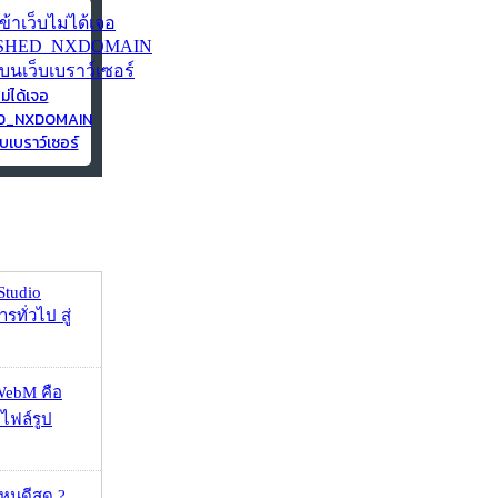
ไม่ได้เจอ
ED_NXDOMAIN
บเบราว์เซอร์
Studio
รทั่วไป สู่
WebM คือ
าไฟล์รูป
ไหนดีสุด ?