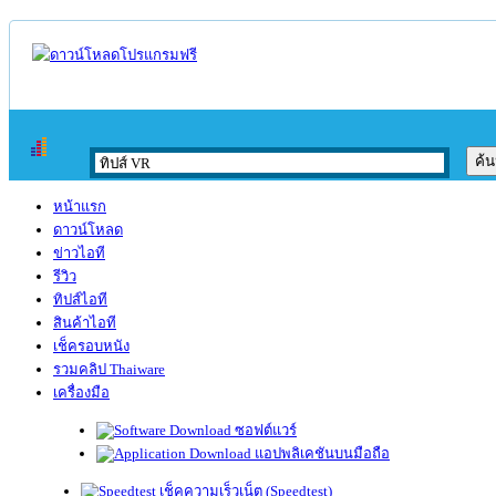
หน้าแรก
ดาวน์โหลด
ข่าวไอที
รีวิว
ทิปส์ไอที
สินค้าไอที
เช็ครอบหนัง
รวมคลิป Thaiware
เครื่องมือ
ซอฟต์แวร์
แอปพลิเคชันบนมือถือ
เช็คความเร็วเน็ต (Speedtest)