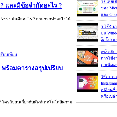
วิธีใส่สี
 ? และมีข้อจำกัดอะไร ?
ของ Micr
และ Goog
ก Apple มันคืออะไร ? สามารถทำอะไรได้
5 วิธีจั
บน Wind
ง้อโปรแ
เคล็ดลับ
การใช้งา
ถูกเพิ่ม
 พร้อมตารางสรุปเปรียบ
วิธีตรวจส
Instagram
เปลี่ยนชื
หรือเปล่า
 ใครสับสนเกี่ยวกับศัพท์เทคโนโลยีความ