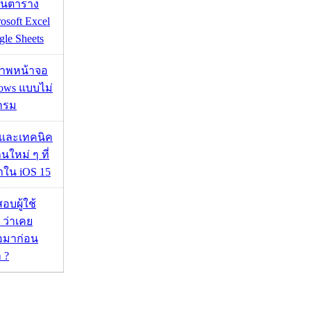
เส้นตาราง
osoft Excel
le Sheets
บภาพหน้าจอ
ows แบบไม่
กรม
 และเทคนิค
นใหม่ ๆ ที่
มาใน iOS 15
อบผู้ใช้
 ว่าเคย
่อมาก่อน
 ?