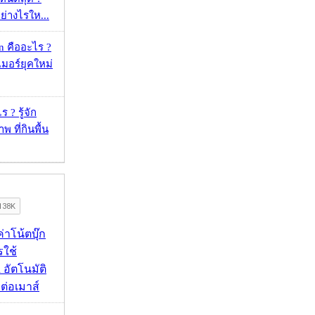
ย่างไรให...
 คืออะไร ?
อร์ยุคใหม่
 ? รู้จัก
 ที่กินพื้น
งค่าโน้ตบุ๊ก
รใช้
 อัตโนมัติ
อมต่อเมาส์