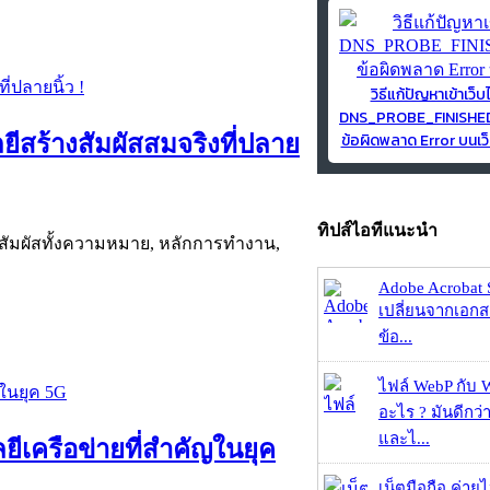
วิธีแก้ปัญหาเข้าเว็บ
DNS_PROBE_FINISH
ข้อผิดพลาด Error บนเว็
ยีสร้างสัมผัสสมจริงที่ปลาย
ทิปส์ไอทีแนะนำ
้ทางสัมผัสทั้งความหมาย, หลักการทำงาน,
Adobe Acrobat 
เปลี่ยนจากเอกสา
ข้อ...
ไฟล์ WebP กับ 
อะไร ? มันดีกว่
และไ...
ลยีเครือข่ายที่สำคัญในยุค
เน็ตมือถือ ค่าย