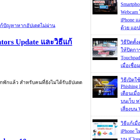
Smartpho
Webcam ใช
iPhone แ
ด้วย แอ
tors Update และวิธีแก้
วิธีปิดตั้
ให้ปิดกา
Touchpad
เมื่อเชื่
วิธีเปิดใช
พักแล้ว สำหรับคนที่ยังไม่ได้รับอัปเดต
Phishing 
เตือนเมื่
บนเว็บ 
เสี่ยงบน
วิธีแก้เม
iPhone ไม
บน iClou