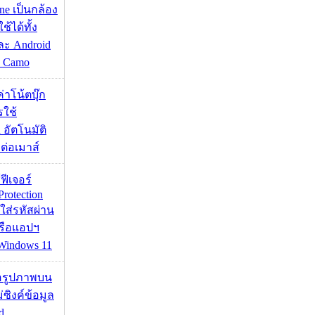
ne เป็นกล้อง
้ได้ทั้ง
ละ Android
ป Camo
งค่าโน้ตบุ๊ก
รใช้
 อัตโนมัติ
อมต่อเมาส์
้ฟีเจอร์
Protection
อใส่รหัสผ่าน
หรือแอปฯ
 Windows 11
ื่อรูปภาพบน
่ซิงค์ข้อมูล
d