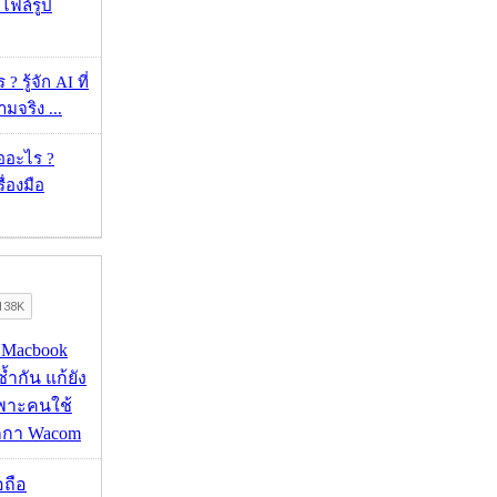
าไฟล์รูป
 รู้จัก AI ที่
จริง ...
ออะไร ?
ื่องมือ
ด Macbook
ซ้ำกัน แก้ยัง
ฉพาะคนใช้
กกา Wacom
อถือ