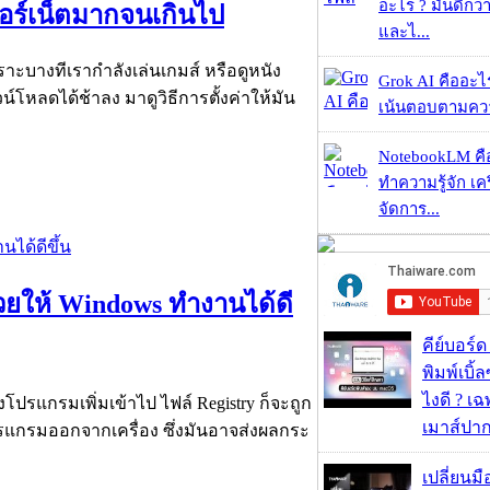
อะไร ? มันดีกว่
เทอร์เน็ตมากจนเกินไป
และไ...
ราะบางทีเรากำลังเล่นเกมส์ หรือดูหนัง
Grok AI คืออะไร ?
น์โหลดได้ช้าลง มาดูวิธีการตั้งค่าให้มัน
เน้นตอบตามความ
NotebookLM คื
ทำความรู้จัก เคร
จัดการ...
วยให้ Windows ทำงานได้ดี
คีย์บอร์
พิมพ์เบิ้ล
ไงดี ? เ
งโปรแกรมเพิ่มเข้าไป ไฟล์ Registry ก็จะถูก
เมาส์ปา
ปรแกรมออกจากเครื่อง ซึ่งมันอาจส่งผลกระ
เปลี่ยนมื