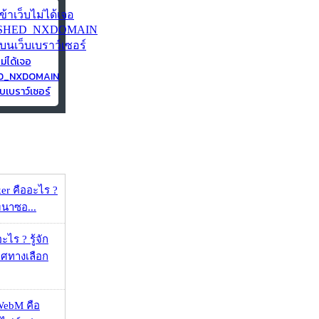
ไม่ได้เจอ
ED_NXDOMAIN
บเบราว์เซอร์
er คืออะไร ?
ัฒนาซอ...
ไร ? รู้จัก
ศทางเลือก
WebM คือ