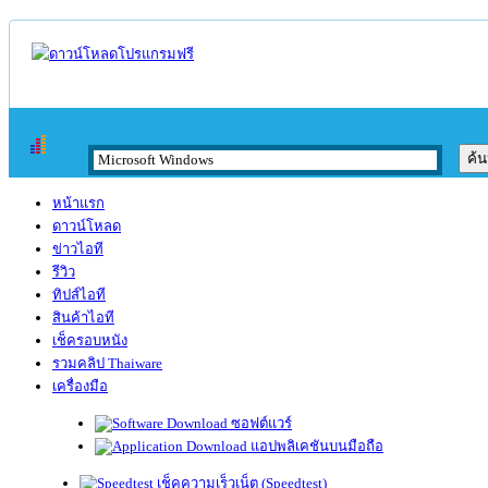
หน้าแรก
ดาวน์โหลด
ข่าวไอที
รีวิว
ทิปส์ไอที
สินค้าไอที
เช็ครอบหนัง
รวมคลิป Thaiware
เครื่องมือ
ซอฟต์แวร์
แอปพลิเคชันบนมือถือ
เช็คความเร็วเน็ต (Speedtest)