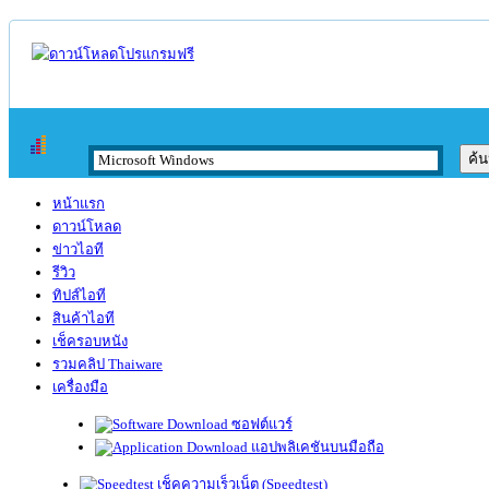
หน้าแรก
ดาวน์โหลด
ข่าวไอที
รีวิว
ทิปส์ไอที
สินค้าไอที
เช็ครอบหนัง
รวมคลิป Thaiware
เครื่องมือ
ซอฟต์แวร์
แอปพลิเคชันบนมือถือ
เช็คความเร็วเน็ต (Speedtest)