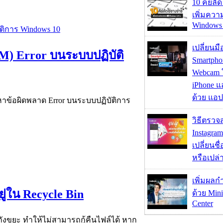
10 คีย์ลั
เพิ่มคว
Windows 
เปลี่ยนมื
PM) Error บนระบบปฏิบัติ
Smartpho
Webcam ใช
iPhone แ
ด้วย แอ
ัญหาข้อผิดพลาด Error บนระบบปฏิบัติการ
วิธีตรวจส
Instagram
เปลี่ยนชื
หรือเปล่า
เพิ่มผลก
ู่ใน Recycle Bin
ด้วย Mini
Center
อถังขยะ ทำให้ไม่สามารถกู้คืนไฟล์ได้ หาก