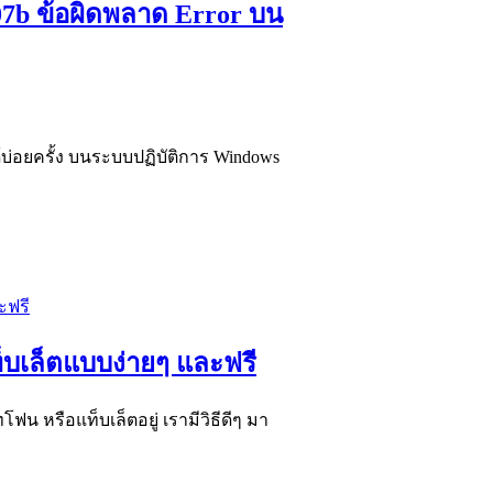
07b ข้อผิดพลาด Error บน
ด้บ่อยครั้ง บนระบบปฏิบัติการ Windows
ท็บเล็ตแบบง่ายๆ และฟรี
โฟน หรือแท็บเล็ตอยู่ เรามีวิธีดีๆ มา