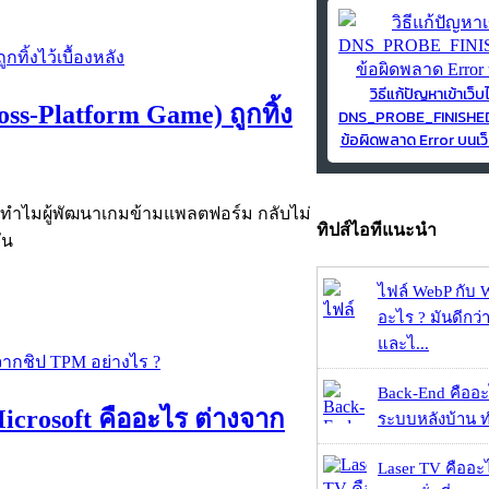
วิธีแก้ปัญหาเข้าเว็บ
ss-Platform Game) ถูกทิ้ง
DNS_PROBE_FINISH
ข้อผิดพลาด Error บนเว็
ต่ทำไมผู้พัฒนาเกมข้ามแพลตฟอร์ม กลับไม่
ทิปส์ไอทีแนะนำ
ัน
ไฟล์ WebP กับ 
อะไร ? มันดีกว่
และไ...
Back-End คืออะไร
Microsoft คืออะไร ต่างจาก
ระบบหลังบ้าน ทำ
Laser TV คืออะไ