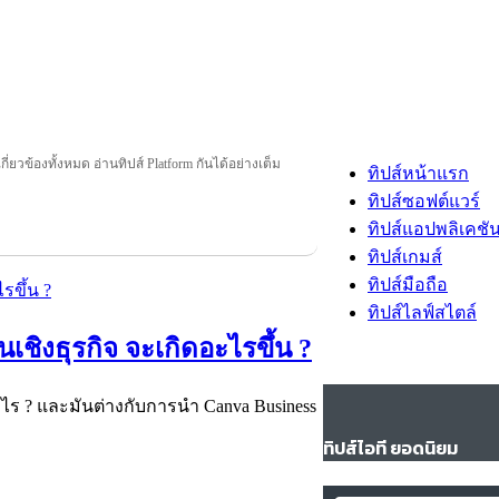
เกี่ยวข้องทั้งหมด อ่านทิปส์ Platform กันได้อย่างเต็ม
ทิปส์หน้าแรก
ทิปส์ซอฟต์แวร์
ทิปส์แอปพลิเคชั
ทิปส์เกมส์
ทิปส์มือถือ
ทิปส์ไลฟ์สไตล์
ชิงธุรกิจ จะเกิดอะไรขึ้น ?
งไร ? และมันต่างกับการนำ Canva Business
ทิปส์ไอที ยอดนิยม