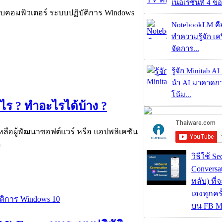
เนอเรชั่นที่ 4 ของ
รับคอมพิวเตอร์ ระบบปฏิบัติการ Windows
NotebookLM คื
ทำความรู้จัก เคร
จัดการ...
รู้จัก Minitab A
นำ AI มาคาดก
โน้ม...
ไร ? ทำอะไรได้บ้าง ?
หลือผู้พัฒนาซอฟต์แวร์ หรือ แอปพลิเคชัน
ู
วิธีใช้ Se
Conversa
ทลับ) ที
เองทุกคร
บน FB M