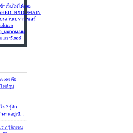
ไม่ได้เจอ
ED_NXDOMAIN
บเบราว์เซอร์
WebM คือ
าไฟล์รูป
 ? รู้จัก
งานอยู่เบื...
ร ? รู้จักเจน