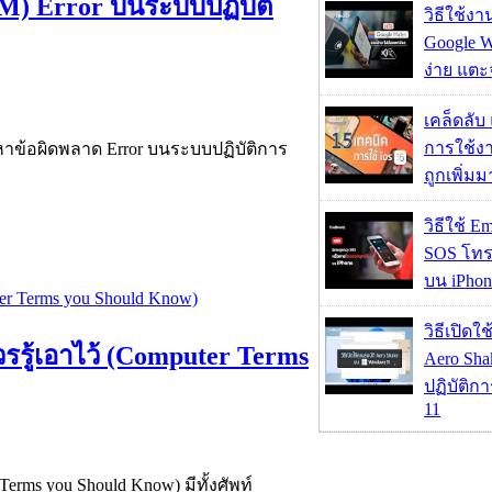
PM) Error บนระบบปฏิบัติ
วิธีใช้ง
Google Wa
ง่าย แต
เคล็ดลับ
การใช้งา
ัญหาข้อผิดพลาด Error บนระบบปฏิบัติการ
ถูกเพิ่ม
วิธีใช้ E
SOS โทร
บน iPhon
วิธีเปิดใ
วรรู้เอาไว้ (Computer Terms
Aero Sh
ปฏิบัติก
11
Terms you Should Know) มีทั้งศัพท์