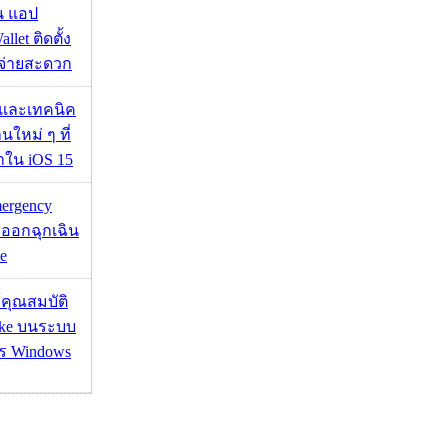
าน แอป
llet ติดตั้ง
ะจ่ายสะดวก
 และเทคนิค
นใหม่ ๆ ที่
มาใน iOS 15
mergency
ออกฉุกเฉิน
e
ช้คุณสมบัติ
ake บนระบบ
าร Windows