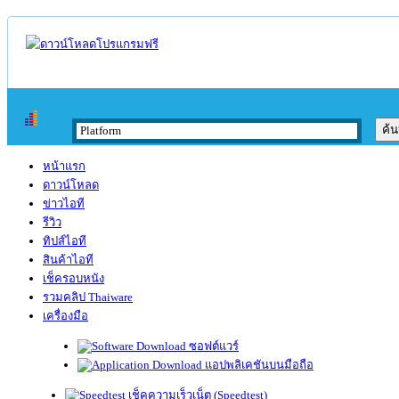
หน้าแรก
ดาวน์โหลด
ข่าวไอที
รีวิว
ทิปส์ไอที
สินค้าไอที
เช็ครอบหนัง
รวมคลิป Thaiware
เครื่องมือ
ซอฟต์แวร์
แอปพลิเคชันบนมือถือ
เช็คความเร็วเน็ต (Speedtest)