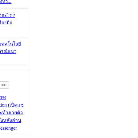
ทีวี...
ออะไร ?
ื่องมือ
I เทคโนโลยี
ารณ์แนว
cret
tion (เปิดแช
่จะทำลายตัว
ั้งหลังอ่าน
essenger