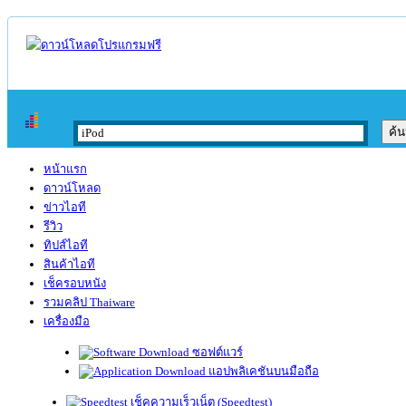
หน้าแรก
ดาวน์โหลด
ข่าวไอที
รีวิว
ทิปส์ไอที
สินค้าไอที
เช็ครอบหนัง
รวมคลิป Thaiware
เครื่องมือ
ซอฟต์แวร์
แอปพลิเคชันบนมือถือ
เช็คความเร็วเน็ต (Speedtest)