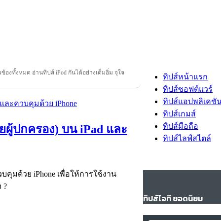
ยวข้องทั้งหมด อ่านทิปส์ iPod กันได้อย่างเต็มอิ่ม จุใจ
ทิปส์หน้าแรก
ทิปส์ซอฟต์แวร์
ทิปส์แอปพลิเคชั
ทิปส์เกมส์
ทิปส์มือถือ
ดยผู้ปกครอง) บน iPad และ
ทิปส์ไลฟ์สไตล์
วบคุมด้วย iPhone เพื่อให้การใช้งาน
 ?
ทิปส์ไอที ยอดนิยม