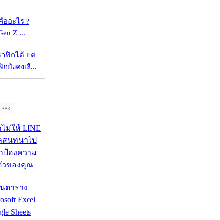
คืออะไร ?
 Gen Z ...
ราฟิกได้ แต่
กยังคงเลื...
่าไม่ให้ LINE
มูลสนทนาไป
อปกป้องความ
ตัวของคุณ
เส้นตาราง
osoft Excel
le Sheets