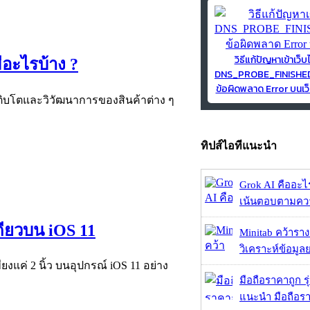
วิธีแก้ปัญหาเข้าเว็บ
มีอะไรบ้าง ?
DNS_PROBE_FINISH
ข้อผิดพลาด Error บนเว็
ารเติบโตและวิวัฒนาการของสินค้าต่าง ๆ
ทิปส์ไอทีแนะนำ
Grok AI คืออะไร ?
เน้นตอบตามความ
ดียวบน iOS 11
Minitab คว้ารา
วิเคราะห์ข้อมูลย
ยงแค่ 2 นิ้ว บนอุปกรณ์ iOS 11 อย่าง
มือถือราคาถูก ร
แนะนำ มือถือร