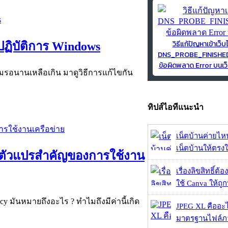
วิธีแก้ปัญหาเข้าเว็บ
ปฏิบัติการ Windows
DNS_PROBE_FINISH
ข้อผิดพลาด Error บนเว็
มรอนานเหลือเกิน มาดูวิธีการแก้ไขกัน
ทิปส์ไอทีแนะนำ
เน็ตบ้านค่ายไหน
เน็ตบ้านให้ตรงใจ
ลา ตัวแปรสำคัญของการใช้งาน
เรื่องลิขสิทธิ์ต้อ
ใช้ Canva ให้ถูก
cy มันหมายถึงอะไร ? ทำไมถึงมีค่านี้เกิด
JPEG XL คืออะไร
มาตรฐานไฟล์ภาพ