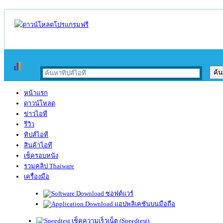
หน้าแรก
ดาวน์โหลด
ข่าวไอที
รีวิว
ทิปส์ไอที
สินค้าไอที
เช็ครอบหนัง
รวมคลิป Thaiware
เครื่องมือ
ซอฟต์แวร์
แอปพลิเคชันบนมือถือ
เช็คความเร็วเน็ต (Speedtest)