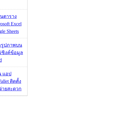
เส้นตาราง
osoft Excel
le Sheets
ื่อรูปภาพบน
่ซิงค์ข้อมูล
d
าน แอป
llet ติดตั้ง
ะจ่ายสะดวก