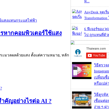
ท...
AnyDesk จุดเริ่ม
Transformation 
6 ฟีเจอร์ของ Wi
งไรหากคอมพิวเตอร์ใช้แสง
ไป ถูกแทนที่ด้
รประมวลผลด้วยแสง ตั้งแต่ความหมาย, หลัก
วิธีตรวจส
Instagram
เปลี่ยนชื
หรือเปล่า
วิธีดูรหัส
สำคัญอย่างไรต่อ AI ?
เชื่อมต่
ง่าย ๆ ผ