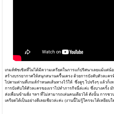
เกมส์พัซเซิลที่ไม่ได้มีความเครียดในการแก้ปริศนาเลยแม้แต่
สร้างบรรยากาศให้สนุกสนานครื้นเครง ด้วยการบังคับตัวละครที่
ไปตามด่านที่เกมส์กำหนดเส้นทางไว้ให้ ซึ่งดูๆ ไปจริงๆ แล้วก็เห
การบังคับให้ตัวละครของเราไปทำภารกิจนี่ล่ะค่ะ ซึ่งบางครั้ง มั
ส่งเพื่อนข้ามฝั่ง ฯลฯ ที่ไม่สามารถเล่นคนเดียวได้ ดังนั้น การช
เครียดได้เป็นอย่างดีเลยเชียวล่ะค่ะ (งานนี้ไม่รู้ใครจะได้เหยียบ