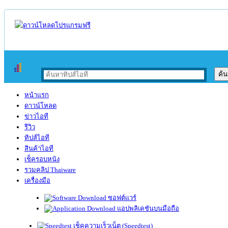
หน้าแรก
ดาวน์โหลด
ข่าวไอที
รีวิว
ทิปส์ไอที
สินค้าไอที
เช็ครอบหนัง
รวมคลิป Thaiware
เครื่องมือ
ซอฟต์แวร์
แอปพลิเคชันบนมือถือ
เช็คความเร็วเน็ต (Speedtest)