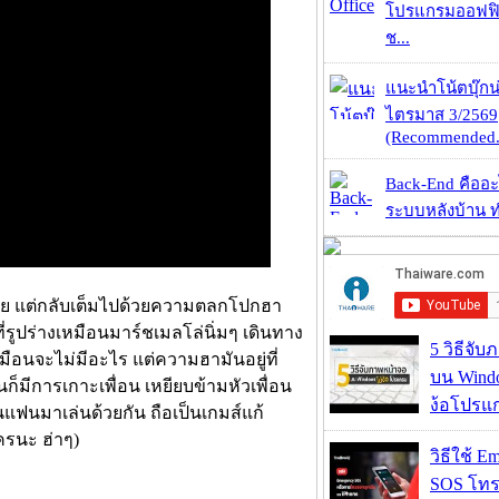
โปรแกรมออฟฟิ
ช...
แนะนำโน้ตบุ๊กน่
ไตรมาส 3/2569
(Recommended.
Back-End คืออะไร
ระบบหลังบ้าน ทำ
น้อย แต่กลับเต็มไปด้วยความตลกโปกฮา
รูปร่างเหมือนมาร์ชเมลโล่นิ่มๆ เดินทาง
5 วิธีจั
มือนจะไม่มีอะไร แต่ความฮามันอยู่ที่
บน Wind
นก็มีการเกาะเพื่อน เหยียบข้ามหัวเพื่อน
ง้อโปรแ
วนแฟนมาเล่นด้วยกัน ถือเป็นเกมส์แก้
ใครนะ ฮ่าๆ)
วิธีใช้ E
SOS โทร