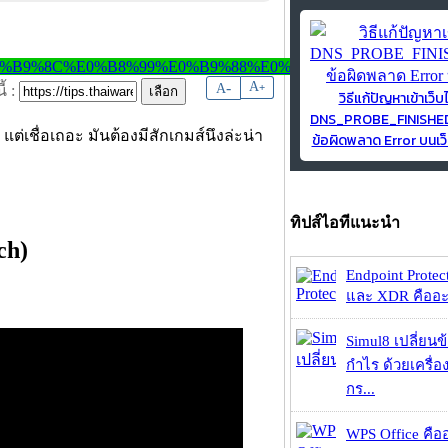
-
A
A
+
้ :
วิธีแก้ปัญหาเข้าเว็บ
DNS_PROBE_FINISH
่เชื่อเถอะ มันต้องมีสักเกมส์นึงล่ะน่า
ข้อผิดพลาด Error บนเว็
ทิปส์ไอทีแนะนำ
ch)
Endpoint Protec
และ XDR คืออะไร 
Simul8 เปลี่ยนข
กำไร ด้วยเครื่
กร...
WPS Office คืออะ