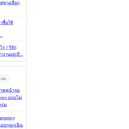
ศทางเลือก
าซื้อใช้
..
 ? รู้จัก
งานอยู่เบื...
บภาพหน้าจอ
ows แบบไม่
กรม
mergency
ออกฉุกเฉิน