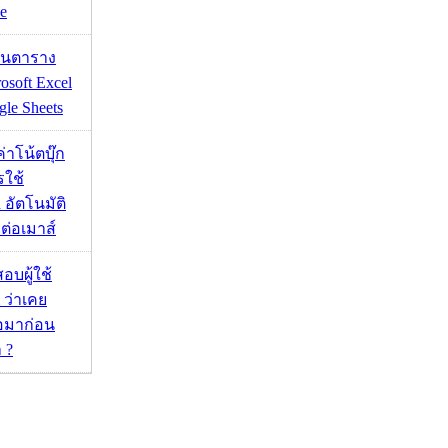
e
เส้นตาราง
osoft Excel
le Sheets
งค่าโน้ตบุ๊ก
รใช้
 อัตโนมัติ
อมต่อเมาส์
อบผู้ใช้
 ว่าเคย
่อมาก่อน
 ?