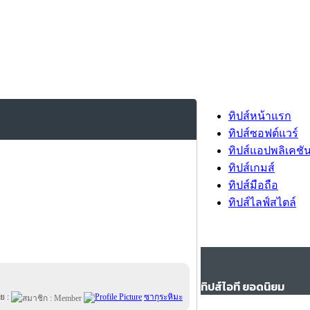
ทิปส์หน้าแรก
ทิปส์ซอฟต์แวร์
ทิปส์แอปพลิเคชั
ทิปส์เกมส์
ทิปส์มือถือ
ทิปส์ไลฟ์สไตล์
ทิปส์ไอที ยอดนิยม
ย :
ซากุระหิมะ