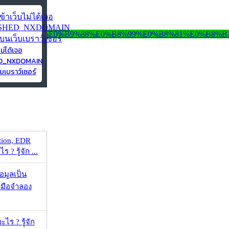
ไม่ได้เจอ
ED_NXDOMAIN
บเบราว์เซอร์
tion, EDR
? รู้จัก ...
้อมูลเป็น
องมือจำลอง
ไร ? รู้จัก