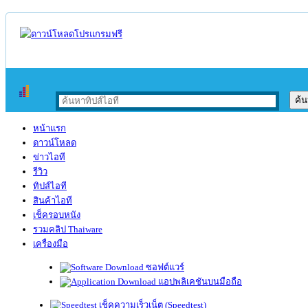
หน้าแรก
ดาวน์โหลด
ข่าวไอที
รีวิว
ทิปส์ไอที
สินค้าไอที
เช็ครอบหนัง
รวมคลิป Thaiware
เครื่องมือ
ซอฟต์แวร์
แอปพลิเคชันบนมือถือ
เช็คความเร็วเน็ต (Speedtest)