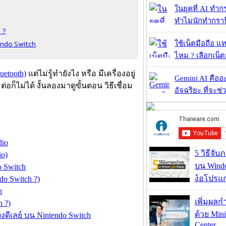
ในยุคที่ AI ทำก
ทำไมนักทำกราฟิ
ร ?
tendo Switch
ใช้เน็ตมือถือ แ
ไหม ? เลือกเน็ต
uetooth)
แต่ไม่รู้ทำยังไง หรือ มีเครื่องอยู่
Gemini AI คืออะไ
่อก็ไม่ได้ งั้นลองมาดูขั้นตอน วิธีเชื่อม
อัจฉริยะ ที่จะช่ว
dio
5 วิธีจั
io)
บน Wind
o Switch
ง้อโปรแ
do Switch ?)
h
เพิ่มผลก
h ?)
ด้วย Mini
งดีเลย์ บน Nintendo Switch
Center