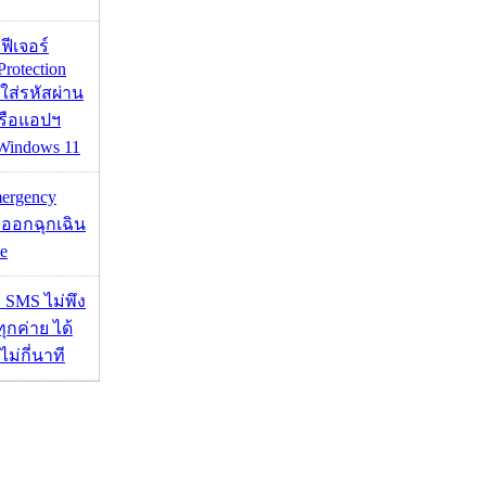
้ฟีเจอร์
Protection
อใส่รหัสผ่าน
หรือแอปฯ
 Windows 11
mergency
ออกฉุกเฉิน
e
ก SMS ไม่พึง
ุกค่าย ได้
ไม่กี่นาที