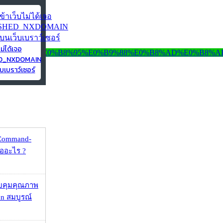
ไม่ได้เจอ
ED_NXDOMAIN
บเบราว์เซอร์
 Command-
คืออะไร ?
บคุมคุณภาพ
on สมบูรณ์