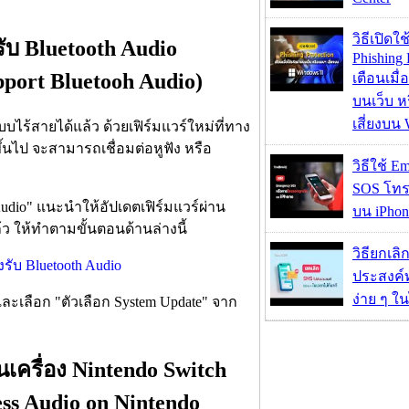
วิธีเปิดใช
รับ Bluetooth Audio
Phishing 
pport Bluetooh Audio)
เตือนเมื่
บนเว็บ 
เสี่ยงบน
แบบไร้สายได้แล้ว ด้วยเฟิร์มแวร์ใหม่ที่ทาง
ึ้นไป จะสามารถเชื่อมต่อหูฟัง หรือ
วิธีใช้ E
SOS โทร
 Audio" แนะนำให้อัปเดตเฟิร์มแวร์ผ่าน
บน iPhon
แล้ว ให้ทำตามขั้นตอนด้านล่างนี้
วิธียกเลิ
ประสงค์ท
ง่าย ๆ ใน
และเลือก "ตัวเลือก System Update" จาก
บนเครื่อง Nintendo Switch
ss Audio on Nintendo