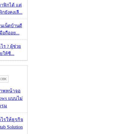
ราฟิกได้ แต่
กยังคงเลื...
ทนเน็ตบ้านดี
มือถืออย...
ร ? ผู้ช่วย
ยให้ชี...
บภาพหน้าจอ
ows แบบไม่
กรม
ำไรให้ธุรกิจ
tab Solution