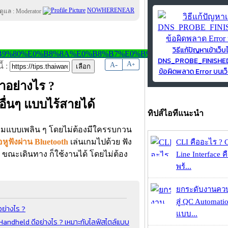
NOWHERENEAR
วิธีแก้ปัญหาเข้าเว็บ
DNS_PROBE_FINISH
-
A
A
+
้ :
ข้อผิดพลาด Error บนเว็
ทำอย่างไร ?
นอื่นๆ แบบไร้สายได้
ทิปส์ไอทีแนะนำ
นเกมแบบเพลิน ๆ โดยไม่ต้องมีใครรบกวน
่อหูฟังผ่าน Bluetooth
เล่นเกมไปด้วย ฟัง
CLI คืออะไร ?
าน ขณะเดินทาง ก็ใช้งานได้ โดยไม่ต้อง
Line Interface 
พร้...
ยกระดับงานคว
สู่ QC Automati
ย่างไร ?
แบบ...
 Handheld ดีอย่างไร ? เหมาะกับไลฟ์สไตล์แบบ