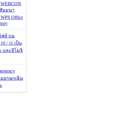
re WEBCON
นสัมมนา
 WPS Office
tory
่อไฟล์ บน
0 / 11 เป็น
ะ และอิโมจิ
mergency
ออกฉุกเฉิน
e