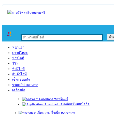
หน้าแรก
ดาวน์โหลด
ข่าวไอที
รีวิว
ทิปส์ไอที
สินค้าไอที
เช็ครอบหนัง
รวมคลิป Thaiware
เครื่องมือ
ซอฟต์แวร์
แอปพลิเคชันบนมือถือ
เช็คความเร็วเน็ต (Speedtest)