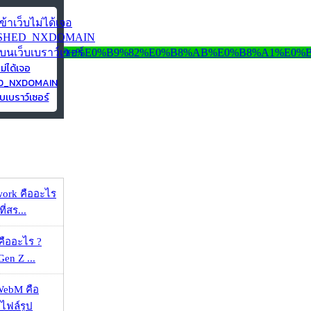
ไม่ได้เจอ
ED_NXDOMAIN
บเบราว์เซอร์
work คืออะไร
ที่สร...
คืออะไร ?
 Gen Z ...
WebM คือ
าไฟล์รูป