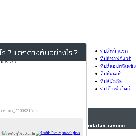
ไร ? แตกต่างกันอย่างไร ?
ทิปส์หน้าแรก
ทิปส์ซอฟต์แวร์
ทิปส์แอปพลิเคชั
ทิปส์เกมส์
ทิปส์มือถือ
ทิปส์ไลฟ์สไตล์
omposition_5966924.htm
ทิปส์ไอที ยอดนิยม
 :
moonlightkz