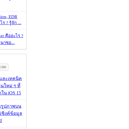
tion, EDR
? รู้จัก ...
er คืออะไร ?
ัฒนาซอ...
 และเทคนิค
นใหม่ ๆ ที่
มาใน iOS 15
ื่อรูปภาพบน
่ซิงค์ข้อมูล
d