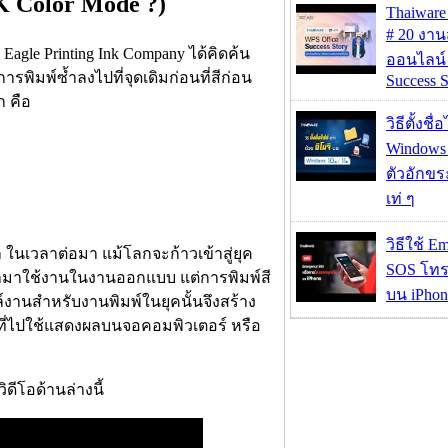
 Color Mode ?)
Thaiwa
# 20 งา
ท Eagle Printing Ink Company ได้คิดค้น
ออนไลน์
การพิมพ์ซ้ำลงไปที่จุดเดิมก่อนที่สีก่อน
Success S
ก คือ
วิธีตั้งชื
Windows 1
ตัวอักขร
เท่ ๆ
วิธีใช้ E
ิทัล ในเวลาต่อมา แม้โลกจะก้าวเข้าสู่ยุค
SOS โทร
ิกนำมาใช้งานในงานออกแบบ แต่การพิมพ์สี
บน iPhon
ไฟล์งานสำหรับงานพิมพ์ในยุคนั้นจึงสร้าง
ี่ไปใช้แสดงผลบนจอคอมพิวเตอร์ หรือ
ดีโอด้านล่างนี้