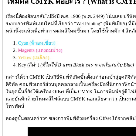
โหมดสี CMYK คืออะไร ? (What is CMYK
เรื่องนี้ต้องย้อนกลับไปถึงปี ค.ศ. 1906 (พ.ศ. 2449) โน่นเลย บริษั
ระบบการพิมพ์แบบใหม่ที่เรียกว่า "Wet Printing" (พิมพ์เปียก) ที่มี
หน้านี้จะแห้งเพื่อทำการผสมสีใหม่ขึ้นมา โดยใช้น้ำหมึก 4 สีหลั
Cyan (ฟ้าอมเขียว)
Magenta (แดงอมม่วง)
Yellow (เหลือง)
Key (สีดำ)
(ที่ไม่ใช้ B แทน Black เพราะจะสับสนกับ Blue)
กล่าวได้ว่า CMYK เป็นวิธีพิมพ์ที่เกิดขึ้นตั้งแต่ก่อนเข้าสู่ยุคดิจ
ดิจิทัล คอมพิวเตอร์ส่วนบุคคลกลายเป็นเครื่องมือที่นักกราฟ
ในยุคนั้นก็ยังใช้เครื่อง Offset ที่เป็น CMYK ในการพิมพ์อยู่ดี 
และบันทึกด้วยโหมดสีไฟล์แบบ CMYK นอกเสียจากว่า เป็นงานท
โทรทัศน์
ลองดูขั้นตอนคร่าวๆ ของการพิมพ์ด้วยเครื่อง Offset ได้จากคลิปวิ