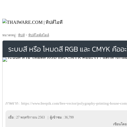
หมวดหมู่ :
ทิปส์
>
ทิปส์ไลฟ์สไตล์
ระบบสี หรือ โหมดสี RGB และ CMYK คืออะ
ภาพจาก : https://www.freepik.com/free-vector/polygraphy-printing-house-c
เมื่อ :
27 พฤศจิกายน 2563
|
ผู้เข้าชม :
36,799
เขียนโดย