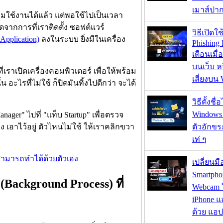
เมาส์ปา
อมใช้งานได้แล้ว แต่พอใช้ไปเป็นเวลา
ิดจากการที่เราติดตั้ง ซอฟต์แวร์
วิธีเปิดใช
Application)
ลงในระบบ ยิ่งมีในเครื่อง
Phishing 
เตือนเมื่
บนเว็บ 
่เราเปิดเครื่องคอมพิวเตอร์ เพื่อให้พร้อม
เสี่ยงบน
 อะไรที่ไม่ใช้ ก็ปิดมันทิ้งไปดีกว่า จะได้
วิธีตั้งชื
Windows 1
Manager" ไปที่ "แท็บ Startup" เพื่อตรวจ
ง เอาไว้อยู่ ตัวไหนไม่ใช้ ให้เราคลิกขวา
ตัวอักขร
เท่ ๆ
เปลี่ยนมื
Smartpho
(Background Process) ที่
Webcam ใช
iPhone แ
ด้วย แอ