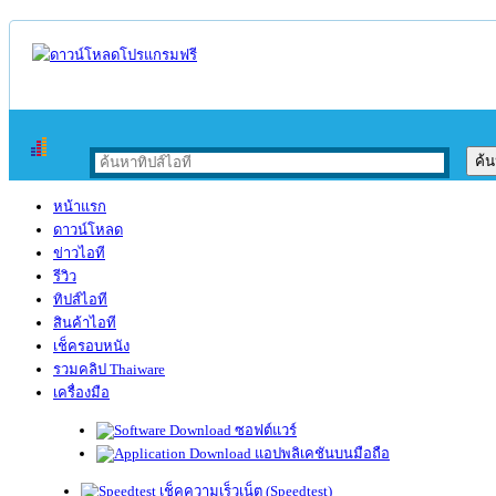
หน้าแรก
ดาวน์โหลด
ข่าวไอที
รีวิว
ทิปส์ไอที
สินค้าไอที
เช็ครอบหนัง
รวมคลิป Thaiware
เครื่องมือ
ซอฟต์แวร์
แอปพลิเคชันบนมือถือ
เช็คความเร็วเน็ต (Speedtest)