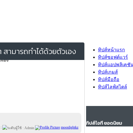
 ๆ สามารถทำได้ด้วยตัวเอง
ทิปส์หน้าแรก
ทิปส์ซอฟต์แวร์
ทิปส์แอปพลิเคชั
ทิปส์เกมส์
ทิปส์มือถือ
ทิปส์ไลฟ์สไตล์
ทิปส์ไอที ยอดนิยม
 :
moonlightkz