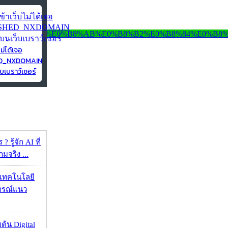
ไม่ได้เจอ
ED_NXDOMAIN
บเบราว์เซอร์
 รู้จัก AI ที่
จริง ...
I เทคโนโลยี
ารณ์แนว
ต้น Digital