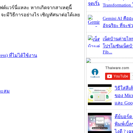
Transformation 
์แวร์นี่แหละ หากเกิดจากสาเหตุนี้
จะมีวิธีการอย่างไร เชิญทัศนาต่อได้เลย
Gemini AI คืออะไ
อัจฉริยะ ที่จะช่ว
เน็ตบ้านค่ายไหน
โปรโมชันเน็ตบ
Fib...
s) ที่ไม่ได้ใช้งาน
วิธีใส่สี
มาะสม
ของ Micr
และ Goog
คีย์บอร์
พิมพ์เบิ้ล
ไงดี ? เ