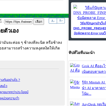
-
A
A
+
้ :
วิธีแก้ปัญหาเข้าเว็บ
DNS_PROBE_FINISH
วยตัวเอง
ข้อผิดพลาด Error บนเว็
ว่ามันจะค่อย ๆ ช้าลงทีละนิด หรือช้าลง
สลอธสามารถสร้างความหงุดหงิดให้เกิด
ทิปส์ไอทีแนะนำ
Grok AI คืออะไร ?
เน้นตอบตามความ
างกันอย่างไร ?
รู้จัก Minitab A
าสนใจ
นำ AI มาคาดก
ยหายมากกว่าประโยชน์
โน้ม...
องหน่วยความจำ
AnyDesk จุดเริ่ม