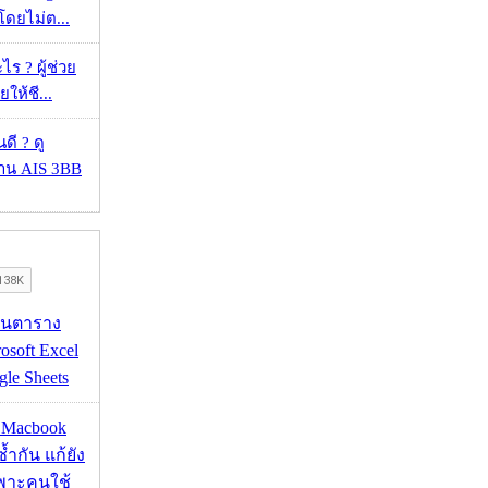
โดยไม่ต...
ร ? ผู้ช่วย
ยให้ชี...
ดี ? ดู
้าน AIS 3BB
เส้นตาราง
osoft Excel
le Sheets
ด Macbook
ซ้ำกัน แก้ยัง
ฉพาะคนใช้