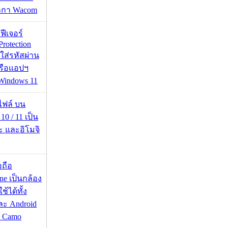
กกา Wacom
้ฟีเจอร์
Protection
อใส่รหัสผ่าน
หรือแอปฯ
 Windows 11
่อไฟล์ บน
0 / 11 เป็น
ะ และอิโมจิ
อถือ
ne เป็นกล้อง
้ได้ทั้ง
ละ Android
ป Camo