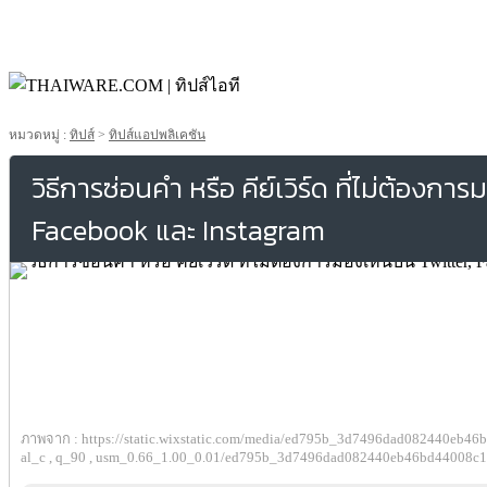
หมวดหมู่ :
ทิปส์
>
ทิปส์แอปพลิเคชัน
วิธีการซ่อนคำ หรือ คีย์เวิร์ด ที่ไม่ต้องกา
Facebook และ Instagram
ภาพจาก : https://static.wixstatic.com/media/ed795b_3d7496dad082440eb46b
al_c , q_90 , usm_0.66_1.00_0.01/ed795b_3d7496dad082440eb46bd44008c