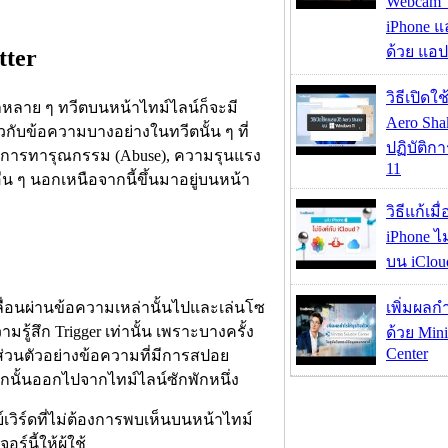
Webcam ใช
iPhone แ
ด้วย แอ
tter
วิธีเปิดใ
ว่าหลาย ๆ ทวีตบนหน้าไทม์ไลน์ก็จะมี
Aero Sh
ยวกับข้อความบางอย่างในทวีตนั้น ๆ ที่
ปฏิบัติก
ช่น การทารุณกรรม (Abuse), ความรุนแรง
11
่น ๆ นอกเหนือจากนี้ขึ้นมาอยู่บนหน้า
วิธีแก้เม
iPhone ไม
บน iClou
ลื่อนผ่านข้อความเหล่านั้นไปและเล่นโซ
เพิ่มผลก
รู้สึก Trigger เท่านั้น เพราะบางครั้ง
ด้วย Mini
Center
ารส่วนตัวอย่างข้อความที่มีการสปอย
กนั้นออกไปจากไทม์ไลน์ซักพักหนึ่ง
ย์เวิร์ดที่ไม่ต้องการพบเห็นบนหน้าไทม์
์นี้ให้ผู้ใช้