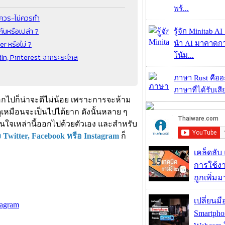
พร้...
่ควร-ไม่ควรทำ
ันหรือเปล่า ?
รู้จัก Minitab A
 หรือไม่ ?
นำ AI มาคาดก
โน้ม...
dIn, Pinterest จากระยะไกล
ภาษา Rust คืออะไ
ภาษาที่ได้รับเสี
้ออกไปก็น่าจะดีไม่น้อย เพราะการจะห้าม
ูเหมือนจะเป็นไปได้ยาก ดังนั้นหลาย ๆ
ใจเหล่านี้ออกไปด้วยตัวเอง และสำหรับ
 Twitter, Facebook หรือ Instagram
ก็
เคล็ดลับ
การใช้งา
ถูกเพิ่ม
เปลี่ยนมื
tagram
Smartpho