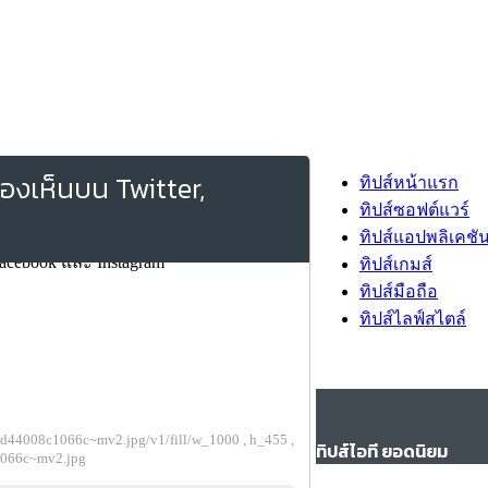
รมองเห็นบน Twitter,
ทิปส์หน้าแรก
ทิปส์ซอฟต์แวร์
ทิปส์แอปพลิเคชั
ทิปส์เกมส์
ทิปส์มือถือ
ทิปส์ไลฟ์สไตล์
d44008c1066c~mv2.jpg/v1/fill/w_1000 , h_455 ,
ทิปส์ไอที ยอดนิยม
1066c~mv2.jpg