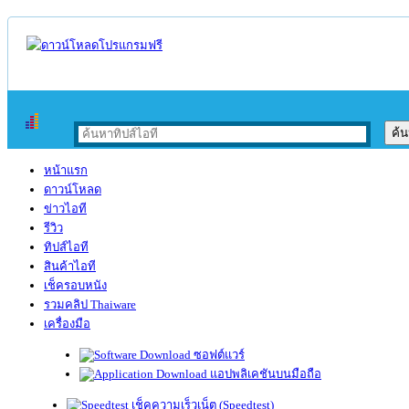
หน้าแรก
ดาวน์โหลด
ข่าวไอที
รีวิว
ทิปส์ไอที
สินค้าไอที
เช็ครอบหนัง
รวมคลิป Thaiware
เครื่องมือ
ซอฟต์แวร์
แอปพลิเคชันบนมือถือ
เช็คความเร็วเน็ต (Speedtest)