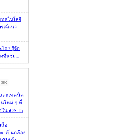
I เทคโนโลยี
ารณ์แนว
ร ? รู้จัก
ยงชื่นชม...
 และเทคนิค
นใหม่ ๆ ที่
มาใน iOS 15
อถือ
ne เป็นกล้อง