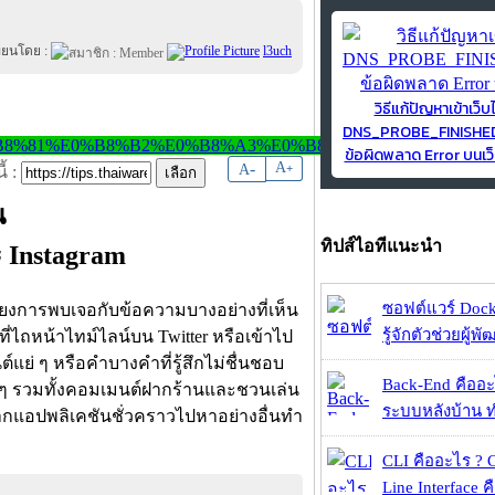
ขียนโดย :
l3uch
วิธีแก้ปัญหาเข้าเว็บ
DNS_PROBE_FINISH
ข้อผิดพลาด Error บนเว็
-
A
A
+
้ :
น
ทิปส์ไอทีแนะนำ
ะ Instagram
ซอฟต์แวร์ Dock
ลี่ยงการพบเจอกับข้อความบางอย่างที่เห็น
รู้จักตัวช่วยผู้พ
ที่ไถหน้าไทม์ไลน์บน Twitter หรือเข้าไป
ย่ ๆ หรือคำบางคำที่รู้สึกไม่ชื่นชอบ
Back-End คืออะไร
าง ๆ รวมทั้งคอมเมนต์ฝากร้านและชวนเล่น
ระบบหลังบ้าน ทำ
กแอปพลิเคชันชั่วคราวไปหาอย่างอื่นทำ
CLI คืออะไร ?
Line Interface 