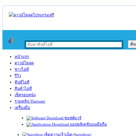
หน้าแรก
ดาวน์โหลด
ข่าวไอที
รีวิว
ทิปส์ไอที
สินค้าไอที
เช็ครอบหนัง
รวมคลิป Thaiware
เครื่องมือ
ซอฟต์แวร์
แอปพลิเคชันบนมือถือ
เช็คความเร็วเน็ต (Speedtest)