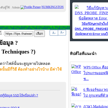
NUMKINGSTON
วิธีแก้ปัญหาเข้าเว็บ
DNS_PROBE_FINISH
-
A
A
+
ข้อผิดพลาด Error บนเว็
้ :
ข้อมูล ?
 Techniques ?)
ทิปส์ไอทีแนะนำ
คิดว่าไฟล์นั้นจะสูญหายไปตลอด
WPS Office คืออะ
ูลนั้นมีกี่วิธี ต้องทำอย่างไรบ้าง มีค่าใช้
โปรแกรมออฟฟิ
ช...
6 ฟีเจอร์ของ Wi
ู้ข้อมูล SSD ได้หรือเปล่า ?
ไป ถูกแทนที่ด้
ภาษา Markdown
ลับมาแบบ 100 %