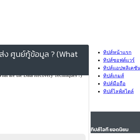
ส่ง ศูนย์กู้ข้อมูล ? (What
ทิปส์หน้าแรก
ทิปส์ซอฟต์แวร์
ทิปส์แอปพลิเคชั
ทิปส์เกมส์
ทิปส์มือถือ
ทิปส์ไลฟ์สไตล์
ทิปส์ไอที ยอดนิยม