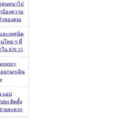
มูลสนทนาไป
อปกป้องความ
ตัวของคุณ
 และเทคนิค
นใหม่ ๆ ที่
มาใน iOS 15
mergency
ออกฉุกเฉิน
e
าน แอป
llet ติดตั้ง
ะจ่ายสะดวก