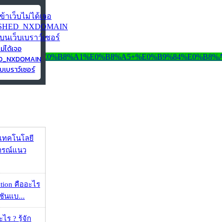
ไม่ได้เจอ
ED_NXDOMAIN
บเบราว์เซอร์
I เทคโนโลยี
ารณ์แนว
ation คืออะไร
ชันแบ...
ร ? รู้จัก