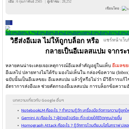
เมื่อ :
6 กุมภาพันธ์ 2565
|
ผู้เข้าชม :
28,252
เขียนโดย :
0
วิธีส่งอีเมล ไม่ให้ถูกบล็อก หรือ
แชร์หน้าเว็บนี
กลายเป็นอีเมลสแปม จากระ
หลายคนน่าจะเคยเจอเหตุการณ์อีเมลสำคัญอยู่ในแท็บ
อีเมลขย
อีเมลไป ปลายทางไม่ได้รับ มองไม่เห็นใน กล่องข้อความ (Inbox)
ฉบับนั้นเป็นอีเมลขยะ อีเมลสแปม แล้วรู้หรือไม่ว่า มีวิธีการแก้ไข
อัตราการส่งอีเมล ช่วยคัดกรองอีเมลสแปม การบล็อกข้อความ
บทความเกี่ยวกับ Google อื่นๆ
NotebookLM คืออะไร ? ทำความรู้จัก เครื่องมือจัดการความรู้ยุค
Gemini AI คืออะไร ? ผู้ช่วยอัจฉริยะ ที่จะช่วยให้ชีวิตคุณง่ายขึ้น
Homograph Attack คืออะไร ? รู้จักการโจมตีแบบโฮโมกราฟ ปล