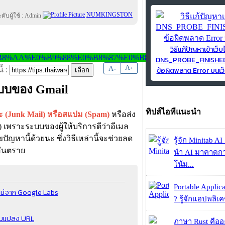
NUMKINGSTON
วิธีแก้ปัญหาเข้าเว็บ
DNS_PROBE_FINISH
-
A
A
+
ข้อผิดพลาด Error บนเว็
้ :
บบของ Gmail
ทิปส์ไอทีแนะนำ
ะ (Junk Mail) หรือสแปม (Spam)
หรือส่ง
 เพราะระบบของผู้ให้บริการตีว่าอีเมล
ปัญหานี้ด้วยนะ ซึ่งวิธีเหล่านี้จะช่วยลด
รู้จัก Minitab A
อันตราย
นำ AI มาคาดก
โน้ม...
Portable Applic
ใหม่จาก Google Labs
? รู้จักแอปพลิเค
อมแปลง URL
ภาษา Rust คืออะไ