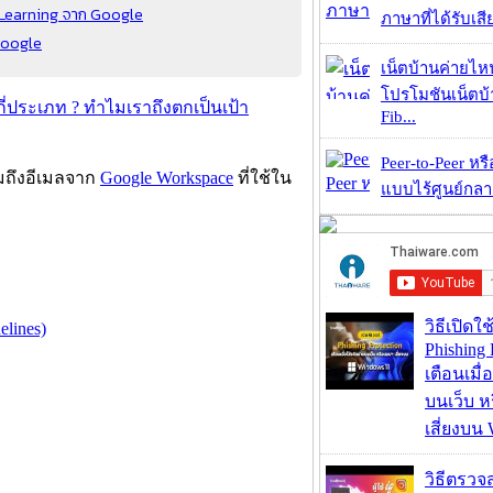
e Learning จาก Google
ภาษาที่ได้รับเสี
Google
เน็ตบ้านค่ายไหน
โปรโมชันเน็ตบ
กี่ประเภท ? ทำไมเราถึงตกเป็นเป้า
Fib...
Peer-to-Peer หร
รวมถึงอีเมลจาก
Google Workspace
ที่ใช้ใน
แบบไร้ศูนย์กลาง
วิธีเปิดใช
elines)
Phishing 
เตือนเมื่
บนเว็บ 
เสี่ยงบน
วิธีตรวจส