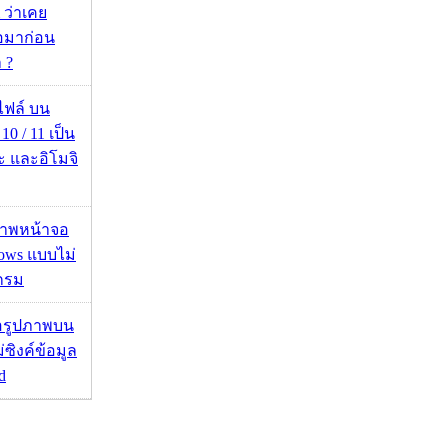
 ว่าเคย
่อมาก่อน
 ?
่อไฟล์ บน
0 / 11 เป็น
ะ และอิโมจิ
บภาพหน้าจอ
ows แบบไม่
กรม
ื่อรูปภาพบน
่ซิงค์ข้อมูล
d