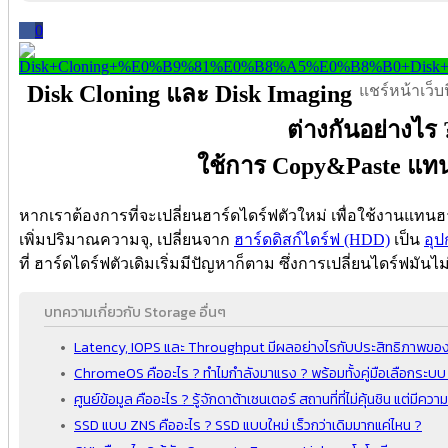
0
Disk Cloning และ Disk Imaging
แชร์หน้าเว็บนี
ต่างกันอย่างไร 
ใช้การ Copy&Paste แท
หากเราต้องการที่จะเปลี่ยนฮาร์ดไดร์ฟตัวใหม่ เพื่อใช้งานแทนฮา
เพิ่มปริมาณความจุ, เปลี่ยนจาก
ฮาร์ดดิสก์ไดร์ฟ (HDD)
เป็น
อุป
ที่ ฮาร์ดไดร์ฟตัวเดิมเริ่มมีปัญหาก็ตาม ซึ่งการเปลี่ยนไดร์ฟมันไ
บทความเกี่ยวกับ Storage อื่นๆ
Latency, IOPS และ Throughput มีผลอย่างไรกับประสิทธิภาพของอ
ChromeOS คืออะไร ? ทำไมกำลังมาแรง ? พร้อมทั้งคู่มือเลือกระบ
ศูนย์ข้อมูล คืออะไร ? รู้จักดาต้าเซนเตอร์ สถานที่ที่ไม่คุ้นชิน แต่มีค
SSD แบบ ZNS คืออะไร ? SSD แบบใหม่ เร็วกว่าเดิมมากแค่ไหน ?