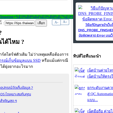
-
A
A
+
้ :
วิธีแก้ปัญหาเข้าเว็บ
DNS_PROBE_FINISH
?
ข้อผิดพลาด Error บนเว็
นได้ไหม ?
ร์ดไดร์ฟตัวเดิม ไม่ว่าเหตุผลคือต้องการ
ทิปส์ไอทีแนะนำ
กรณ์เก็บข้อมูลแบบ SSD
หรือแม้แต่กรณี
ม่ได้ยุ่งยากอะไรมาก
เน็ตบ้านค่ายไหน
เน็ตบ้านให้ตรงใจ
ุปกรณ์จัดเก็บข้อมูล ?
ยกระดับงานคว
บ OS ใดเหมาะสมกับคุณ
สู่ QC Automati
วามสำคัญสุด ๆ
แบบ...
เน็ตมือถือ ค่าย