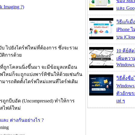
ของ Micr
k Imaging ?)
และ Goog
วิธีแก้เม
iPhone ไม
บน iClou
บ ไปยังไดร์ฟใหม่ที่ต้องการ ซึ่งจะรวม
10 คีย์ลั
ัติการด้วย
เพิ่มคว
Windows 
ที่ถูกโคลนนิ่งขึ้นมา จะมีข้อมูลเหมือน
์ฟใหม่ก็จะถูกแบ่งพาร์ทิชันให้ด้วยเช่นกัน
วิธีตั้งชื
มารถติดตั้งไดร์ฟใหม่แทนที่ไดร์ฟเดิม
Windows 1
ตัวอักขร
ารถูกบีบอัด (Uncompressed) ทำให้การ
เท่ ๆ
ัสไฟล์ใหม่
ning