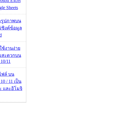
osoft Excel
le Sheets
ื่อรูปภาพบน
่ซิงค์ข้อมูล
d
ดใช้งานง่าย
ามสะดวกบน
10/11
่อไฟล์ บน
0 / 11 เป็น
ะ และอิโมจิ