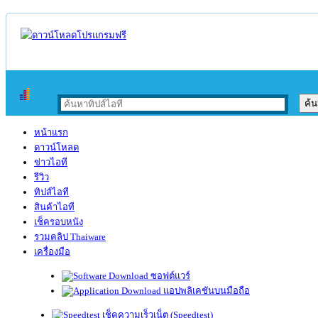
หน้าแรก
ดาวน์โหลด
ข่าวไอที
รีวิว
ทิปส์ไอที
สินค้าไอที
เช็ครอบหนัง
รวมคลิป Thaiware
เครื่องมือ
ซอฟต์แวร์
แอปพลิเคชันบนมือถือ
เช็คความเร็วเน็ต (Speedtest)