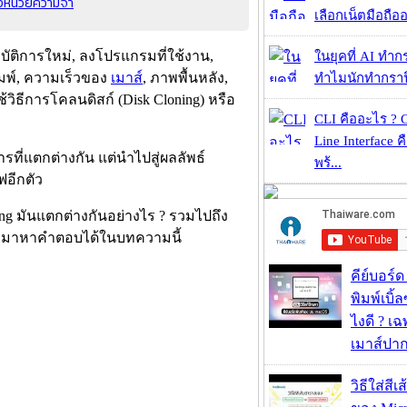
องหน่วยความจำ
เลือกเน็ตมือถืออ
ฏิบัติการใหม่, ลงโปรแกรมที่ใช้งาน,
ในยุคที่ AI ทำก
มพ์, ความเร็วของ
เมาส์
, ภาพพื้นหลัง,
ทำไมนักทำกราฟิ
ใช้วิธีการโคลนดิสก์ (Disk Cloning) หรือ
CLI คืออะไร ?
Line Interface 
รที่แตกต่างกัน แต่นำไปสู่ผลลัพธ์
พร้...
์ฟอีกตัว
ng มันแตกต่างกันอย่างไร ? รวมไปถึง
 ? มาหาคำตอบได้ในบทความนี้
คีย์บอร์
พิมพ์เบิ้ล
ไงดี ? เ
เมาส์ปา
วิธีใส่สี