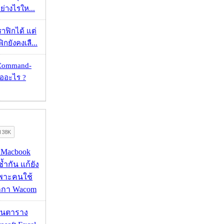
ย่างไรให...
ราฟิกได้ แต่
กยังคงเลื...
 Command-
คืออะไร ?
ด Macbook
ซ้ำกัน แก้ยัง
ฉพาะคนใช้
กกา Wacom
เส้นตาราง