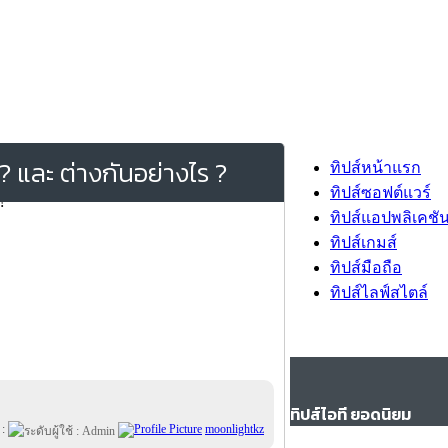
? และ ต่างกันอย่างไร ?
ทิปส์หน้าแรก
ทิปส์ซอฟต์แวร์
ทิปส์แอปพลิเคชั
ทิปส์เกมส์
ทิปส์มือถือ
ทิปส์ไลฟ์สไตล์
ทิปส์ไอที ยอดนิยม
 :
moonlightkz