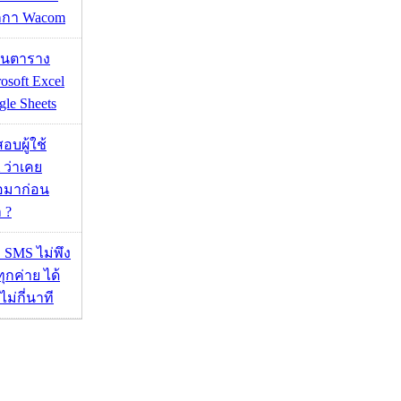
กกา Wacom
เส้นตาราง
osoft Excel
le Sheets
อบผู้ใช้
 ว่าเคย
่อมาก่อน
 ?
ก SMS ไม่พึง
ุกค่าย ได้
ไม่กี่นาที