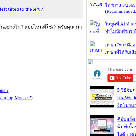
ไตรมาส 3/2569
eft tilted to the left ?)
(Recommended.
ในยุคที่ AI ทำก
งกันอย่างไร ? แบบไหนที่ใช่สำหรับคุณ มา
ทำไมนักทำกราฟิ
ภาษา Rust คืออะไ
ภาษาที่ได้รับเสี
5 วิธีจั
us ?
บน Wind
 Gaming Mouse ?)
ง้อโปรแ
คีย์บอร์
พิมพ์เบิ้ล
ไงดี ? เ