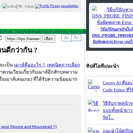
 :
moonlightkz
วิธีแก้ปัญหาเข้าเว็บ
DNS_PROBE_FINISH
-
A
A
+
้ :
ข้อผิดพลาด Error บนเว็
นดีกว่ากัน ?
จะเป็น
เมาส์คืออะไร ?
,
เทคนิคการเลือก
ทิปส์ไอทีแนะนำ
าตวนเวียนเกี่ยวกับเมาส์อีกสักบทความ
หรือเมาส์เล่นเกม) ที่ได้รับความนิยมมาก
Cursor AI คืออะไ
Code Editor ที่ใช
วิธีจับภาพหน้า
แบบทั้งหน้ายา
ร์ทโ...
ean your Mouse and Mousepad ?)
แนะนำโน้ตบุ๊กน่