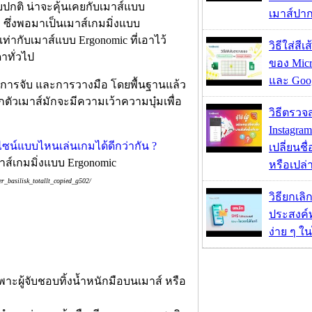
บปกติ น่าจะคุ้นเคยกับเมาส์แบบ
เมาส์ปา
ว ซึ่งพอมาเป็นเมาส์เกมมิ่งแบบ
ากับเมาส์แบบ Ergonomic ที่เอาไว้
วิธีใส่สี
าทั่วไป
ของ Micr
และ Goog
บการจับ และการวางมือ โดยพื้นฐานแล้ว
กตัวเมาส์มักจะมีความเว้าความบุ๋มเพื่อ
วิธีตรวจส
Instagram
เปลี่ยนชื
เมาส์เกมมิ่งแบบ Ergonomic
หรือเปล่า
_basilisk_totallt_copied_g502/
วิธียกเลิ
ประสงค์ท
ง่าย ๆ ใน
ู้จับชอบทิ้งน้ำหนักมือบนเมาส์ หรือ