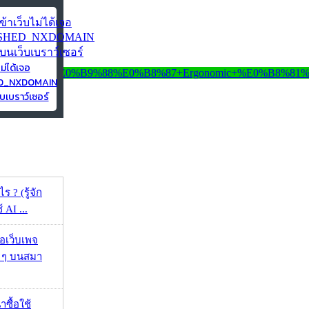
ไม่ได้เจอ
ED_NXDOMAIN
บเบราว์เซอร์
ร ? (รู้จัก
้ AI ...
จอเว็บเพจ
ว ๆ บนสมา
าซื้อใช้