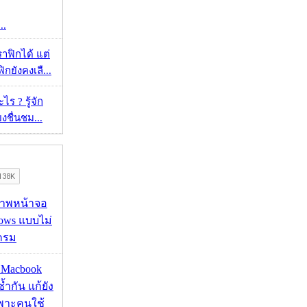
..
ราฟิกได้ แต่
กยังคงเลื...
ร ? รู้จัก
ยงชื่นชม...
บภาพหน้าจอ
ows แบบไม่
กรม
ด Macbook
ซ้ำกัน แก้ยัง
ฉพาะคนใช้