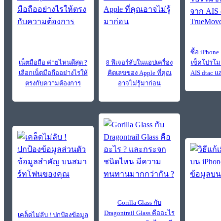
ซื้อ iPhone
เน็ตมือถือ ค่ายไหนดีสุด ?
8 ฟีเจอร์ลับในแอปเครื่อง
เช็คโปรโม
เลือกเน็ตมือถืออย่างไรให้
คิดเลขของ Apple ที่คุณ
AIS dtac 
ตรงกับความต้องการ
อาจไม่รู้มาก่อน
Gorilla Glass กับ
Dragontrail Glass คืออะไร
เคล็ดไม่ลับ ! ปกป้องข้อมูล