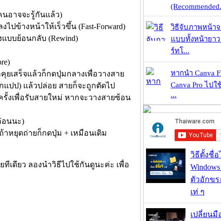
(Recommended.
กคนอาจจะรู้กันแล้ว)
ลงไปข้างหน้าให้เร็วขึ้น (Fast-Forward)
วิธีจับภาพหน้า
พลงแบบย้อนกลับ (Rewind)
แบบทั้งหน้ายา
ร์ทโ...
re)
หากนำ Canva Fr
กคุยเสร็จแล้วก็กดปุ่มกลางเพื่อวางสาย
Canva Pro ไปใช้
ักแปป) แล้วปล่อย สายก็จะถูกตัดไป
...
 ครั้งเพื่อรับสายใหม่ หากจะวางสายซ้อน
ก่อนนะ)
ถ้าหยุดถ่ายก็กดปุ่ม + เหมือนเดิม
วิธีตั้งชื
ีเดียว ลองนำวิธีไปใช้กันดูนะค่ะ เพื่อ
Windows 1
ตัวอักขร
เท่ ๆ
เปลี่ยนมื