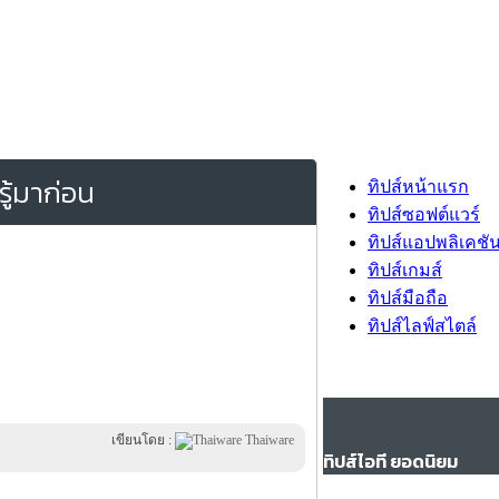
รู้มาก่อน
ทิปส์หน้าแรก
ทิปส์ซอฟต์แวร์
ทิปส์แอปพลิเคชั
ทิปส์เกมส์
ทิปส์มือถือ
ทิปส์ไลฟ์สไตล์
เขียนโดย :
Thaiware
ทิปส์ไอที ยอดนิยม