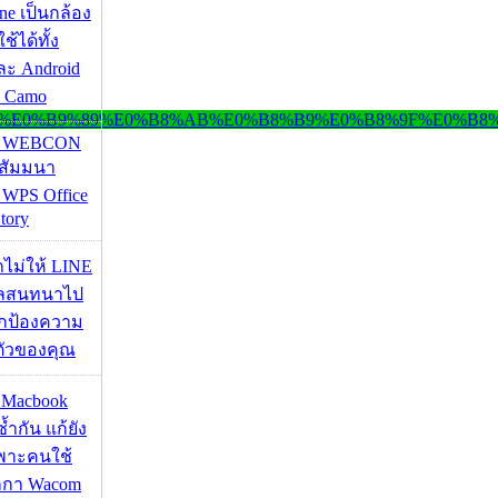
ne เป็นกล้อง
้ได้ทั้ง
ละ Android
ป Camo
re WEBCON
นสัมมนา
 WPS Office
tory
่าไม่ให้ LINE
มูลสนทนาไป
อปกป้องความ
ตัวของคุณ
ด Macbook
ซ้ำกัน แก้ยัง
ฉพาะคนใช้
กกา Wacom