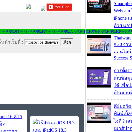
Smartpho
Webcam ใช
iPhone แ
ด้วย แอ
Thaiwa
หน้าเว็บนี้ :
# 20 งา
ออนไลน์
Success S
การตั้งค
เก็บข้อ
ใช้ เพื่
เป็นส่วน
คีย์บอร์
พิมพ์เบิ้ล
ไงดี ? เ
เมาส์ปา