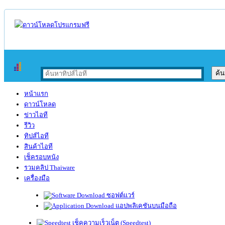
หน้าแรก
ดาวน์โหลด
ข่าวไอที
รีวิว
ทิปส์ไอที
สินค้าไอที
เช็ครอบหนัง
รวมคลิป Thaiware
เครื่องมือ
ซอฟต์แวร์
แอปพลิเคชันบนมือถือ
เช็คความเร็วเน็ต (Speedtest)