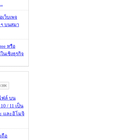
..
จอเว็บเพจ
ว ๆ บนสมา
ee หรือ
ในเชิงธุรกิจ
่อไฟล์ บน
0 / 11 เป็น
ะ และอิโมจิ
อถือ