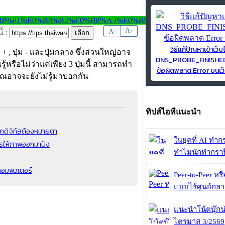
-
A
A
+
้ :
วิธีแก้ปัญหาเข้าเว็บ
่ม + , ปุ่ม - และปุ่มกลาง ซึ่งส่วนใหญ่อาจ
DNS_PROBE_FINISH
รู้หรือไม่ว่าแค่เพียง 3 ปุ่มนี้ สามารถทำ
ข้อผิดพลาด Error บนเว็
่คุณอาจจะยังไม่รู้มาบอกกัน
ทิปส์ไอทีแนะนำ
ุคดิจิทัลต้องหมายตา
ในยุคที่ AI ทำก
งไรให้ภาพออกมาปัง
ทำไมนักทำกราฟิ
อมพิวเตอร์
Peer-to-Peer หร
แบบไร้ศูนย์กลาง
แนะนำโน้ตบุ๊กน่
ไตรมาส 3/2569