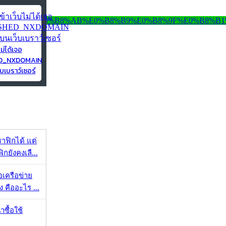
ไม่ได้เจอ
ED_NXDOMAIN
บเบราว์เซอร์
ราฟิกได้ แต่
กยังคงเลื...
ือเครือข่าย
 คืออะไร ...
าซื้อใช้