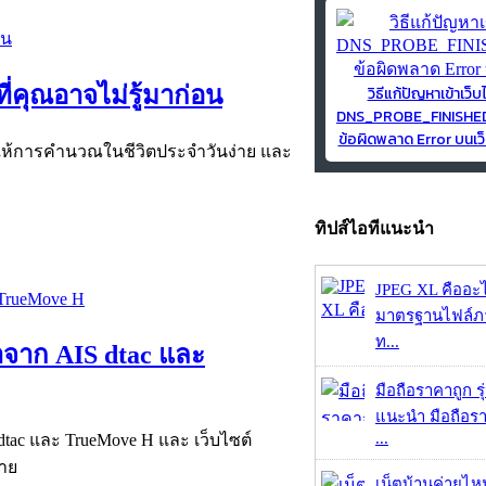
ี่คุณอาจไม่รู้มาก่อน
วิธีแก้ปัญหาเข้าเว็บ
DNS_PROBE_FINISH
ข้อผิดพลาด Error บนเว็
่วยให้การคำนวณในชีวิตประจำวันง่าย และ
ทิปส์ไอทีแนะนำ
JPEG XL คืออะไร
มาตรฐานไฟล์ภาพ
ท...
คาจาก AIS dtac และ
มือถือราคาถูก ร
แนะนำ มือถือร
...
S dtac และ TrueMove H และ เว็บไซต์
่าย
เน็ตบ้านค่ายไหน