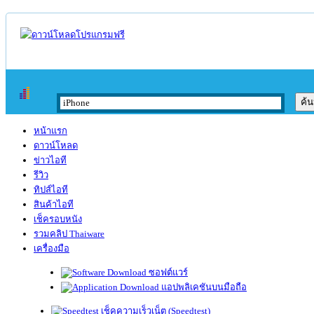
หน้าแรก
ดาวน์โหลด
ข่าวไอที
รีวิว
ทิปส์ไอที
สินค้าไอที
เช็ครอบหนัง
รวมคลิป Thaiware
เครื่องมือ
ซอฟต์แวร์
แอปพลิเคชันบนมือถือ
เช็คความเร็วเน็ต (Speedtest)