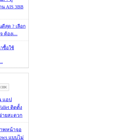
้าน AIS 3BB
ดีสุด ? เลือก
 ต้องเ...
าซื้อใช้
..
าน แอป
llet ติดตั้ง
ะจ่ายสะดวก
บภาพหน้าจอ
ows แบบไม่