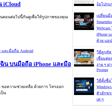
บน iCloud
ง้อโปรแ
เปลี่ยนมื
ั้นตอนต่อไปนี้กันดูเพื่อให้รูปภาพของคุณ
Smartpho
Webcam ใช
iPhone แ
ด้วย แอ
วิธีดูรหัส
เชื่อมต่
ฉิน บนมือถือ iPhone และมือ
ง่าย ๆ ผ
Prompt
วิธีตั้งชื
OS ขอความช่วยเหลือ ด้วยการ โทรออก
Windows 1
เป็น
ตัวอักขร
เท่ ๆ