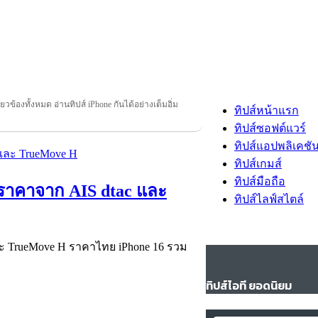
ี่ยวข้องทั้งหมด อ่านทิปส์ iPhone กันได้อย่างเต็มอิ่ม
ทิปส์หน้าแรก
ทิปส์ซอฟต์แวร์
ทิปส์แอปพลิเคชั
ทิปส์เกมส์
ทิปส์มือถือ
ดูราคาจาก AIS dtac และ
ทิปส์ไลฟ์สไตล์
และ TrueMove H ราคาไทย iPhone 16 รวม
ทิปส์ไอที ยอดนิยม