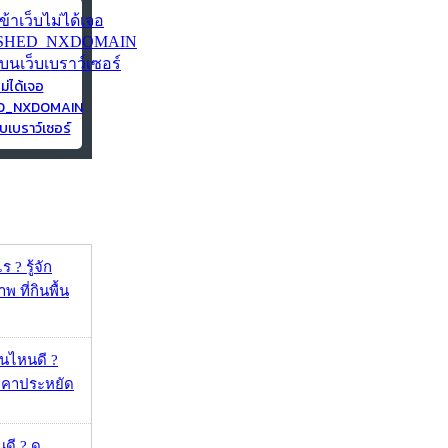
ไม่ได้เจอ
ED_NXDOMAIN
บเบราว์เซอร์
 ? รู้จัก
 ที่กินพื้น
ุ่นไหนดี ?
าคาประหยัด
ดี ? ดู