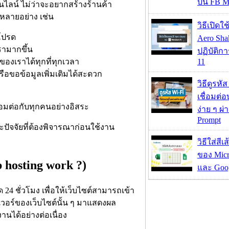
บน FB M
จออนไลน์ ไม่ว่าจะอยากสร้างร้านค้า
้หลายอย่าง เช่น
วิธีเปิดใ
โปรด
Aero Sh
เรามากขึ้น
ปฏิบัติก
าของเราได้ทุกที่ทุกเวลา
11
ือขอข้อมูลเพิ่มเติมได้สะดวก
วิธีดูรหัส
เชื่อมต่
ชื่อมต่อกับทุกคนอย่างอิสระ
ง่าย ๆ ผ
Prompt
วิธีใส่สี
ของ Micr
 hosting work ?)
และ Goog
24 ชั่วโมง เพื่อให้เว็บไซต์สามารถเข้า
์ฟเวอร์ของเว็บไซต์นั้น ๆ มาแสดงผล
านได้อย่างต่อเนื่อง