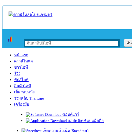
หน้าแรก
ดาวน์โหลด
ข่าวไอที
รีวิว
ทิปส์ไอที
สินค้าไอที
เช็ครอบหนัง
รวมคลิป Thaiware
เครื่องมือ
ซอฟต์แวร์
แอปพลิเคชันบนมือถือ
เช็คความเร็วเน็ต (Speedtest)