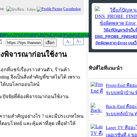
ดย :
Cocothedog
วิธีแก้ปัญหาเข้าเว็บ
DNS_PROBE_FINISH
-
A
A
+
ข้อผิดพลาด Error บนเว็
้ :
้องพิจารณาก่อนใช้งาน
ทิปส์ไอทีแนะนำ
กที่แชร์เรื่องราวส่วนตัว, ร้านค้า
ing จึงเป็นสิ่งสำคัญที่ขาดไม่ได้ เพราะ
ถึงได้บนโลกออนไลน์
Front-End คืออะไ
ระบบหน้าบ้าน ที่
Back-End คืออะไร
ระบบหลังบ้าน ทำ
 มีความสำคัญอย่างไร ? และมีประเภทไหน
อบโจทย์ และคุ้มค่าที่สุด เพื่อทำให้
Laser TV คืออะไ
เนอเรชั่นที่ 4 ของ