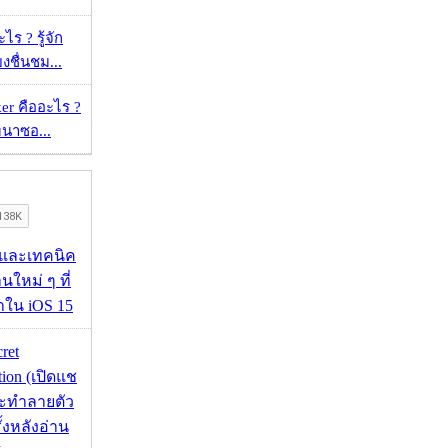
ร ? รู้จัก
ยงชื่นชม...
er คืออะไร ?
ัฒนาซอ...
 และเทคนิค
นใหม่ ๆ ที่
มาใน iOS 15
cret
tion (เปิดแช
่จะทำลายตัว
ั้งหลังอ่าน