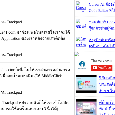
Cursor AI คืออะไ
Code Editor ที่ใช
ซอฟต์แวร์ Dock
รู้จักตัวช่วยผู้พ
ugue41.com มาก่อน พอโหลดเสร็จเราจะได้
ใน Application ของเราหลังจากเราติดตั้ง
AnyDesk เครื่อง
า
ธุรกิจขาดไม่ได้
ta detector ก็เพื่อไม่ให้เราสามารถสามารถ
นิ้วจะเป็นแบบเดิม (ให้ MiddleClick
วิธียกเลิ
ประสงค์ท
ง่าย ๆ ใน
อก Trackpad หลังจากนั้นก็ให้เราเข้าไปปิด
คีย์บอร์
สามารถใช้แทร็คแพดแบบ 3 นิ้วได้)
พิมพ์เบิ้ล