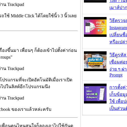
ไงดี ? เ
เมาส์ปา
ใช้ Middle Click ได้โดยใช้นิ้ว 3 นิ้วเลย
วิธีตรวจส
Instagram
เปลี่ยนชื
หรือเปล่า
ื่องขึ้นมา เพื่อนๆ ก็ต้องเข้าไปตั้งค่าก่อน
วิธีดูรหัส
Groups"
เชื่อมต่
ง่าย ๆ ผ
Prompt
โปรแกรมที่จะเปิดอัตโนมัติเมื่อเราเปิด
ข้าไปในลิสต์อีกโปรแกรมนึง
การตั้งค
เก็บข้อ
ใช้ เพื่
เป็นส่วน
 Macbook ของเราแล้วหล่ะครับ
ถ้าเพื่อนคนไหนสนใจก็ลองเอาไปใช้กันดู