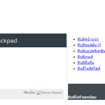
rackpad
ทิปส์หน้าแรก
ทิปส์ซอฟต์แวร์
ทิปส์แอปพลิเคชั
ทิปส์เกมส์
ทิปส์มือถือ
ทิปส์ไลฟ์สไตล์
เขียนโดย :
Thaiware
ทิปส์ไอที ยอดนิยม