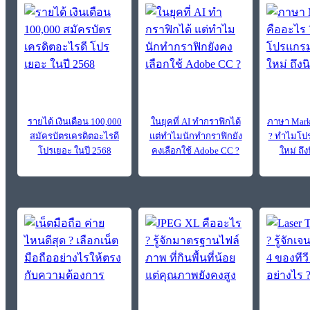
รายได้ เงินเดือน 100,000
ในยุคที่ AI ทำกราฟิกได้
ภาษา Mark
สมัครบัตรเครดิตอะไรดี
แต่ทำไมนักทำกราฟิกยัง
? ทำไมโปร
โปรเยอะ ในปี 2568
คงเลือกใช้ Adobe CC ?
ใหม่ ถึง