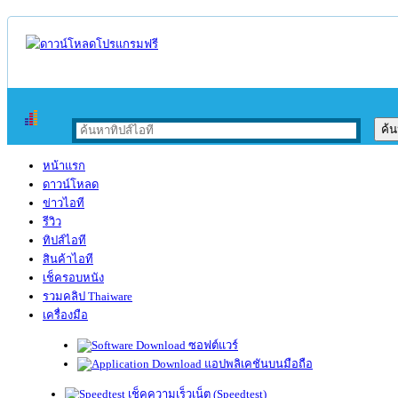
หน้าแรก
ดาวน์โหลด
ข่าวไอที
รีวิว
ทิปส์ไอที
สินค้าไอที
เช็ครอบหนัง
รวมคลิป Thaiware
เครื่องมือ
ซอฟต์แวร์
แอปพลิเคชันบนมือถือ
เช็คความเร็วเน็ต (Speedtest)