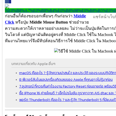
0
ก่อนอื่นก็ต้องขอบอกเพื่อนๆ กันก่อนว่า
Middle
แชร์หน้าเว็บนี
Click
หรือปุ่ม
Middle Mouse Button
ช่วยอำนวย
ความสะดวกให้เราหลายอย่างเลยละ ไม่ว่าจะเป็นปุ่มลัดในการเปิ
วินโดวส์ แต่ปัญหามันติดอยู่ตรงที่ Middle Click ใช้ใน Macbook ไม่
ทีมงานไทยแวร์จึงมีทิปส์สอนวิธีการใช้ Middle Click ใน Macbo
บทความเกี่ยวกับ Apple อื่นๆ
macOS คืออะไร ? รู้จักความน่าสนใจ และประวัติ ของระบบปฏิบัติกา
8 ฟีเจอร์ลับในแอปเครื่องคิดเลขของ Apple ที่คุณอาจไม่รู้มาก่อน
7 อุปกรณ์ ที่ควรคืนค่าโรงงาน Factory Reset ก่อนขายต่อ พร้อมวิธ
ซื้อ iPhone 16 ค่ายไหนดี ? เช็คโปรโมชัน ดูราคาจาก AIS dtac แล
พอร์ต Thunderbolt คืออะไร ? และรู้จัก Thunderbolt 5 ที่มีแบนด์