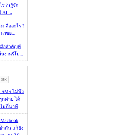
ร ? (รู้จัก
้ AI ...
er คืออะไร ?
ัฒนาซอ...
มือสำคัญที่
ในงานรีโม...
ก SMS ไม่พึง
ุกค่าย ได้
ไม่กี่นาที
ด Macbook
ซ้ำกัน แก้ยัง