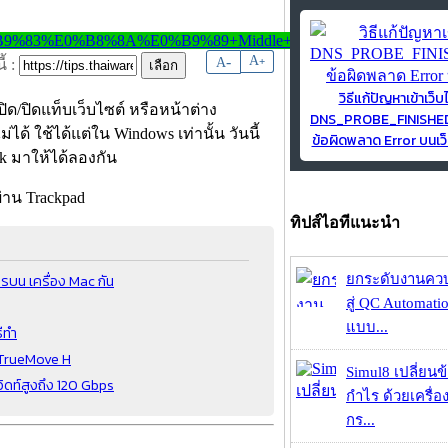
-
A
A
+
้ :
วิธีแก้ปัญหาเข้าเว็บ
ด/ปิดแท็บเว็บไซต์ หรือหน้าต่าง
DNS_PROBE_FINISH
ได้ ใช้ได้แต่ใน Windows เท่านั้น วันนี้
ข้อผิดพลาด Error บนเว็
ok มาให้ได้ลองกัน
ทิปส์ไอทีแนะนำ
รบน เครื่อง Mac กัน
ยกระดับงานคว
สู่ QC Automati
แบบ...
ีทำ
ะ TrueMove H
Simul8 เปลี่ยนข
วิดท์สูงถึง 120 Gbps
กำไร ด้วยเครื่
กร...