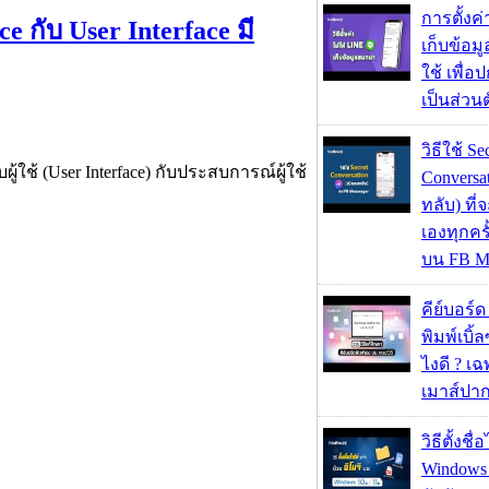
การตั้งค
e กับ User Interface มี
เก็บข้อ
ใช้ เพื่
เป็นส่วน
วิธีใช้ Se
้ใช้ (User Interface) กับประสบการณ์ผู้ใช้
Conversa
ทลับ) ที
เองทุกคร
บน FB M
คีย์บอร์
พิมพ์เบิ้ล
ไงดี ? เ
เมาส์ปา
วิธีตั้งชื
Windows 1