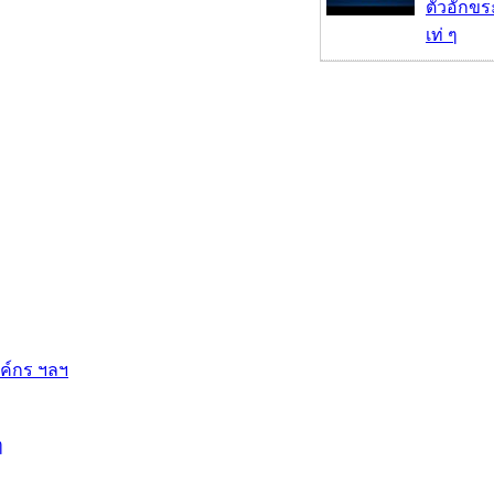
ตัวอักขร
เท่ ๆ