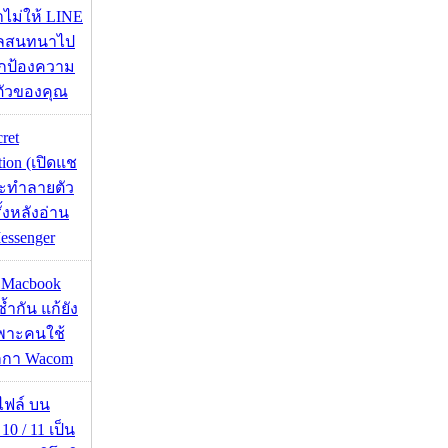
่าไม่ให้ LINE
มูลสนทนาไป
อปกป้องความ
ตัวของคุณ
cret
tion (เปิดแช
่จะทำลายตัว
ั้งหลังอ่าน
essenger
ด Macbook
ซ้ำกัน แก้ยัง
ฉพาะคนใช้
กกา Wacom
่อไฟล์ บน
0 / 11 เป็น