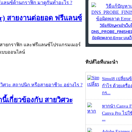
er) สายงานต่อยอด ฟรีแลนซ์
วิธีแก้ปัญหาเข้าเว็บ
DNS_PROBE_FINISH
ข้อผิดพลาด Error บนเว็
นซ์สายกราฟิก และฟรีแลนซ์โปรแกรมเมอร์
 แบบออนไลน์
ทิปส์ไอทีแนะนำ
Simul8 เปลี่ยนข
กำไร ด้วยเครื่
กร...
เกี่ยวข้องกับ สายวิศวะ
หากนำ Canva Fr
Canva Pro ไปใช้
...
Adobe Express 