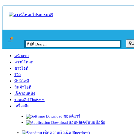
หน้าแรก
ดาวน์โหลด
ข่าวไอที
รีวิว
ทิปส์ไอที
สินค้าไอที
เช็ครอบหนัง
รวมคลิป Thaiware
เครื่องมือ
ซอฟต์แวร์
แอปพลิเคชันบนมือถือ
เช็คความเร็วเน็ต (Speedtest)