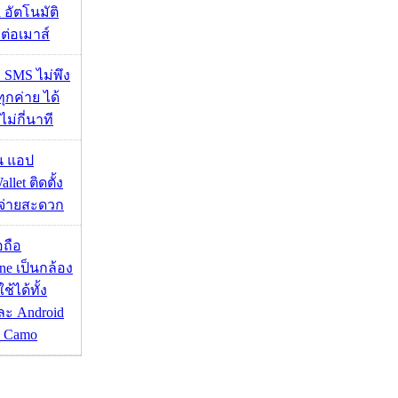
 อัตโนมัติ
อมต่อเมาส์
ก SMS ไม่พึง
ุกค่าย ได้
ไม่กี่นาที
าน แอป
llet ติดตั้ง
ะจ่ายสะดวก
อถือ
ne เป็นกล้อง
้ได้ทั้ง
ละ Android
ป Camo