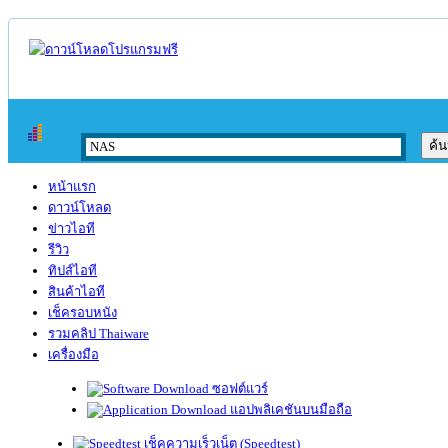
หน้าแรก
ดาวน์โหลด
ข่าวไอที
รีวิว
ทิปส์ไอที
สินค้าไอที
เช็ครอบหนัง
รวมคลิป Thaiware
เครื่องมือ
ซอฟต์แวร์
แอปพลิเคชันบนมือถือ
เช็คความเร็วเน็ต (Speedtest)