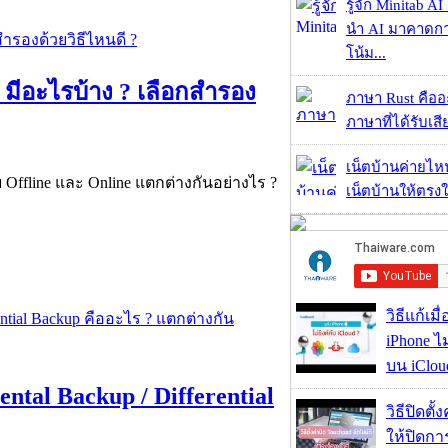
รู้จัก Minitab A
นำ AI มาคาดก
โน้ม...
e มีอะไรบ้าง ? เลือกสำรอง
ภาษา Rust คืออะไ
ภาษาที่ได้รับเสี
เน็ตบ้านค่ายไหน
Offline และ Online แตกต่างกันอย่างไร ?
เน็ตบ้านให้ตรงใจ
วิธีแก้เม
iPhone ไม
บน iClou
tal Backup / Differential
วิธีปิดตั้
ให้ปิดกา