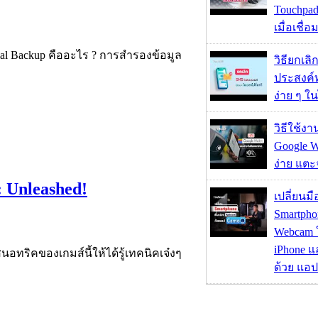
Touchpad
เมื่อเชื่
tial Backup คืออะไร ? การสำรองข้อมูล
วิธียกเลิ
ประสงค์ท
ง่าย ๆ ใน
วิธีใช้ง
Google Wa
ง่าย แต
: Unleashed!
เปลี่ยนมื
Smartpho
Webcam ใช
iPhone แ
นอทริคของเกมส์นี้ให้ได้รู้เทคนิคเจ๋งๆ
ด้วย แอ