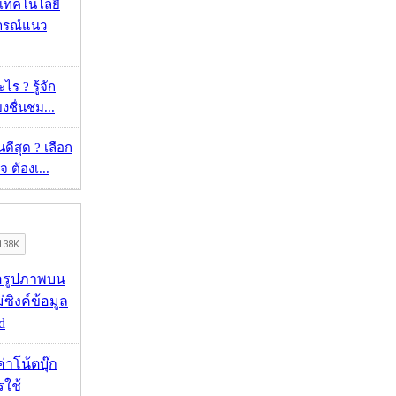
I เทคโนโลยี
ารณ์แนว
ร ? รู้จัก
ยงชื่นชม...
ดีสุด ? เลือก
 ต้องเ...
ื่อรูปภาพบน
่ซิงค์ข้อมูล
d
งค่าโน้ตบุ๊ก
รใช้