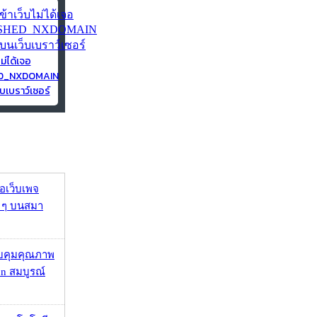
ไม่ได้เจอ
ED_NXDOMAIN
บเบราว์เซอร์
จอเว็บเพจ
ว ๆ บนสมา
บคุมคุณภาพ
on สมบูรณ์