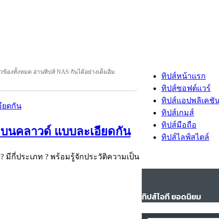
ยวข้องทั้งหมด อ่านทิปส์ NAS กันได้อย่างเต็มอิ่ม
ทิปส์หน้าแรก
ทิปส์ซอฟต์แวร์
ทิปส์แอปพลิเคชั
ทิปส์เกมส์
ทิปส์มือถือ
มูลบนคลาวด์ แบบละเอียดกัน
ทิปส์ไลฟ์สไตล์
มีกี่ประเภท ? พร้อมรู้จักประวัติความเป็น
ทิปส์ไอที ยอดนิยม