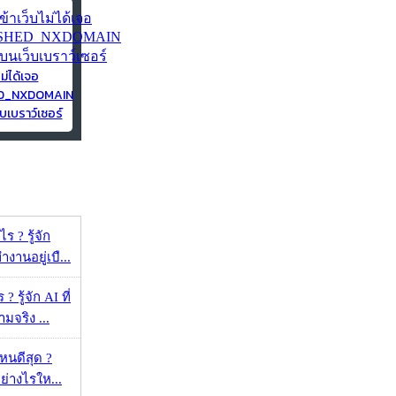
ไม่ได้เจอ
ED_NXDOMAIN
บเบราว์เซอร์
 ? รู้จัก
งานอยู่เบื...
 รู้จัก AI ที่
จริง ...
ไหนดีสุด ?
ย่างไรให...