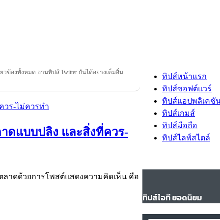
ี่ยวข้องทั้งหมด อ่านทิปส์ Twitter กันได้อย่างเต็มอิ่ม
ทิปส์หน้าแรก
ทิปส์ซอฟต์แวร์
ทิปส์แอปพลิเคชั
ทิปส์เกมส์
ทิปส์มือถือ
าดแบบปลิง และสิ่งที่ควร-
ทิปส์ไลฟ์สไตล์
รตลาดด้วยการโพสต์แสดงความคิดเห็น คือ
ทิปส์ไอที ยอดนิยม