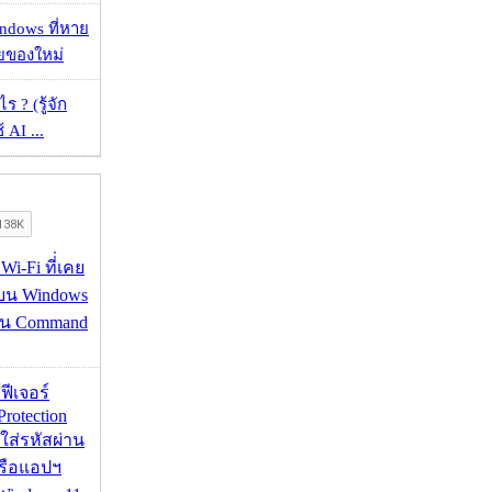
ndows ที่หาย
วยของใหม่
ร ? (รู้จัก
้ AI ...
 Wi-Fi ที่่เคย
อบน Windows
่าน Command
้ฟีเจอร์
Protection
อใส่รหัสผ่าน
หรือแอปฯ