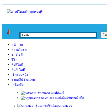
หน้าแรก
ดาวน์โหลด
ข่าวไอที
รีวิว
ทิปส์ไอที
สินค้าไอที
เช็ครอบหนัง
รวมคลิป Thaiware
เครื่องมือ
ซอฟต์แวร์
แอปพลิเคชันบนมือถือ
เช็คความเร็วเน็ต (Speedtest)