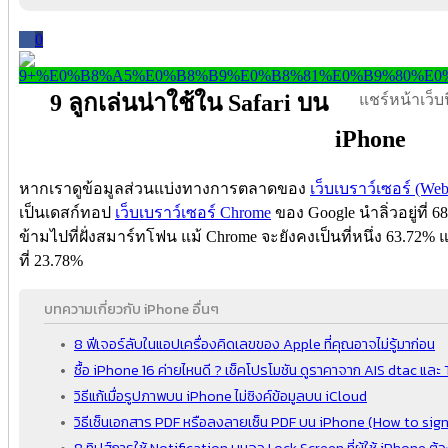
0
9 ลูกเล่นน่าใช้ใน Safari บน
แชร์หน้าเว็บนี
iPhone
หากเราดูข้อมูลส่วนแบ่งทางการตลาดของ
เว็บเบราว์เซอร์ (We
เป็นเดสก์ทอป
เว็บเบราว์เซอร์ Chrome
ของ Google นำลิ่วอยู่ที่ 6
ข้ามไปที่ฝั่งสมาร์ทโฟน แม้ Chrome จะยังคงเป็นที่หนึ่ง 63.72% แ
ที่ 23.78%
บทความเกี่ยวกับ iPhone อื่นๆ
8 ฟีเจอร์ลับในแอปเครื่องคิดเลขของ Apple ที่คุณอาจไม่รู้มาก่อน
ซื้อ iPhone 16 ค่ายไหนดี ? เช็คโปรโมชัน ดูราคาจาก AIS dtac แล
วิธีแก้เมื่อรูปภาพบน iPhone ไม่ซิงค์ข้อมูลบน iCloud
วิธีเซ็นเอกสาร PDF หรือลงลายเซ็น PDF บน iPhone (How to si
8 ทิปส์การใช้ Notification บนจอ Lock Screen ที่ผู้ใช้ iPhone ต้อง