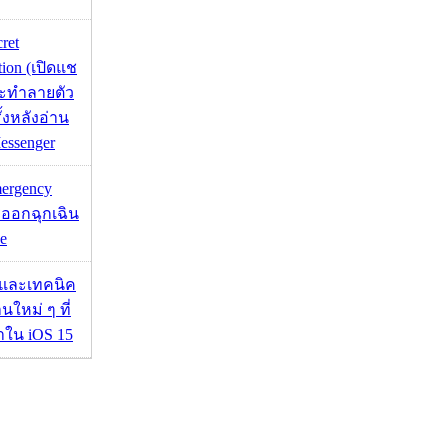
cret
tion (เปิดแช
่จะทำลายตัว
ั้งหลังอ่าน
essenger
mergency
ออกฉุกเฉิน
e
 และเทคนิค
นใหม่ ๆ ที่
มาใน iOS 15