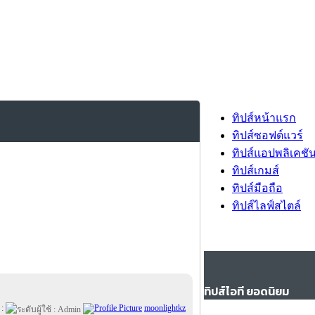
ทิปส์หน้าแรก
ทิปส์ซอฟต์แวร์
ทิปส์แอปพลิเคชั
ทิปส์เกมส์
ทิปส์มือถือ
ทิปส์ไลฟ์สไตล์
ทิปส์ไอที ยอดนิยม
 :
moonlightkz