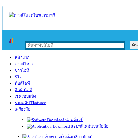
หน้าแรก
ดาวน์โหลด
ข่าวไอที
รีวิว
ทิปส์ไอที
สินค้าไอที
เช็ครอบหนัง
รวมคลิป Thaiware
เครื่องมือ
ซอฟต์แวร์
แอปพลิเคชันบนมือถือ
เช็คความเร็วเน็ต (Speedtest)