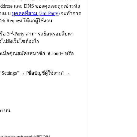
Address และ DNS ของคุณจะถูกเข้ารหัส
อหาแบบ
บุคคลที่สาม (3rd-Party)
จะทำการ
Request ให้แก่ผู้ใช้งาน
rd
รือ 3
-Party สามารถย้อนรอบสืบหา
อไปยังเว็บไซต์อะไร
ต่อเมื่อคุณสมัครสมาชิก iCloud+ หรือ
Settings" → [ชื่อบัญชีผู้ใช้งาน] →
tps://support.apple.com/th-th/HT212614