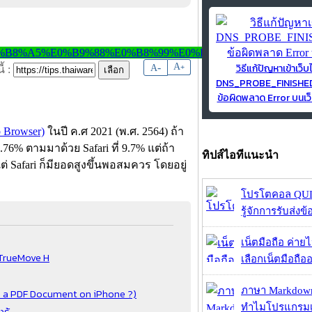
วิธีแก้ปัญหาเข้าเว็บ
-
A
A
+
้ :
DNS_PROBE_FINISH
ข้อผิดพลาด Error บนเว็
b Browser)
ในปี ค.ศ 2021 (พ.ศ. 2564) ถ้า
8.76% ตามมาด้วย Safari ที่ 9.7% แต่ถ้า
ทิปส์ไอทีแนะนำ
ต่ Safari ก็มียอดสูงขึ้นพอสมควร โดยอยู่
โปรโตคอล QUIC
รู้จักการรับส่งข
เน็ตมือถือ ค่าย
ะ TrueMove H
เลือกเน็ตมือถืออ
ภาษา Markdown
gn a PDF Document on iPhone ?)
ทำไมโปรแกรมเม
รู้