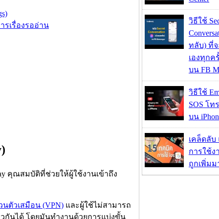
gs)
วิธีใช้ Se
ารเรื่องรออ่าน
Conversa
ทลับ) ที
เองทุกคร
บน FB M
วิธีใช้ E
SOS โทร
บน iPhon
เคล็ดลับ
)
การใช้งา
ถูกเพิ่ม
y คุณสมบัติที่ช่วยให้ผู้ใช้งานเข้าถึง
่วนตัวเสมือน (VPN)
และผู้ใช้ไม่สามารถ
ยวกันได้ โดยมันทำงานด้วยการแบ่งขั้น