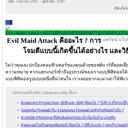
เมื่อ :
4 ตุลาคม 2563
|
ผู้เข้าชม :
9,081
เขียนโดย
0
Evil Maid Attack คืออะไร ? การ
แชร์หน้าเว็บนี
โจมตีแบบนี้เกิดขึ้นได้อย่างไร และวิธ
ไม่ว่าคุณจะปกป้องคอมพิวเตอร์ของคุณด้วยซอฟต์แวร์ที่ยอดเยี
ความหมาย หากแฮกเกอร์เข้าถึงอุปกรณ์ของเราแบบฟิสิคอลได้ ซึ่
แบบฟิสิคอลรูปแบบหนึ่งที่น่าสนใจ เราเลยอยากจะมาเล่าให้ฟังว่
บทความเกี่ยวกับ Cybersecurity อื่นๆ
Endpoint Protection, EDR และ XDR คืออะไร ? รู้จัก 3 คำควรรู
Stateful Firewall กับ Stateless Firewall แตกต่างกันอย่างไร ?
6 เทคนิค Phishing ที่นักเล่นเกมควรระวัง มีอะไรบ้าง มาดูกัน
Payload ในด้านคอมพิวเตอร์ คืออะไร ? มีกี่ประเภท ? และทำงานอย่