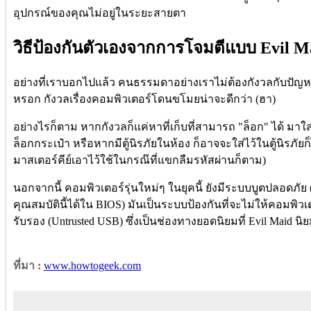
อุปกรณ์ของคุณไม่อยู่ในระยะสายตา
วิธีป้องกันตัวเองจากการโจมตีแบบ Evil M
อย่างที่เราบอกไปแล้ว คนธรรมดาอย่างเราไม่ต้องกังวลกับปัญห
หรอก กังวลเรื่องคอมพิวเตอร์โดนขโมยน่าจะดีกว่า (ฮา)
อย่างไรก็ตาม หากกังวลก็แค่หาที่เก็บที่สามารถ "ล็อก" ได้ มาใส่
ล็อกกระเป๋า หรือหากมีตู้นิรภัยในห้อง ก็อาจจะใส่ไว้ในตู้นิรภั
มาสเตอร์คีย์เอาไว้ใช้ในกรณ๊ที่แขกลืมรหัสผ่านก็ตาม)
นอกจากนี้ คอมพิวเตอร์รุ่นใหม่ๆ ในยุคนี้ ยังมีระบบบูตปลอดภัย (
คุณสมบัตินี้ได้ใน BIOS) มันเป็นระบบป้องกันที่จะไม่ให้คอมพิวเ
รับรอง (Untrusted USB) ซึ่งเป็นช่องทางยอดนิยมที่ Evil Maid น
ที่มา :
www.howtogeek.com