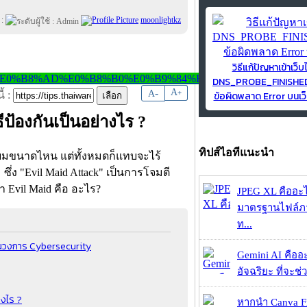
 :
moonlightkz
วิธีแก้ปัญหาเข้าเว็บ
DNS_PROBE_FINISH
-
A
A
+
ข้อผิดพลาด Error บนเว็
้ :
ีป้องกันเป็นอย่างไร ?
ทิปส์ไอทีแนะนำ
่ยมขนาดไหน แต่ทั้งหมดก็แทบจะไร้
ง "Evil Maid Attack" เป็นการโจมตี
า Evil Maid คือ อะไร?
JPEG XL คืออะไร
มาตรฐานไฟล์ภาพ
ท...
้ในวงการ Cybersecurity
Gemini AI คืออะไ
อัจฉริยะ ที่จะช่ว
างไร ?
หากนำ Canva Fr