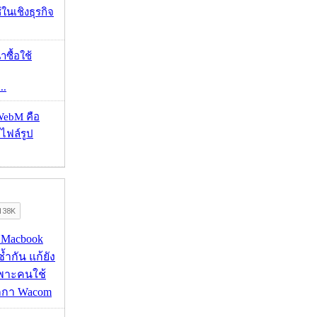
ในเชิงธุรกิจ
าซื้อใช้
..
WebM คือ
าไฟล์รูป
ด Macbook
ซ้ำกัน แก้ยัง
ฉพาะคนใช้
กกา Wacom