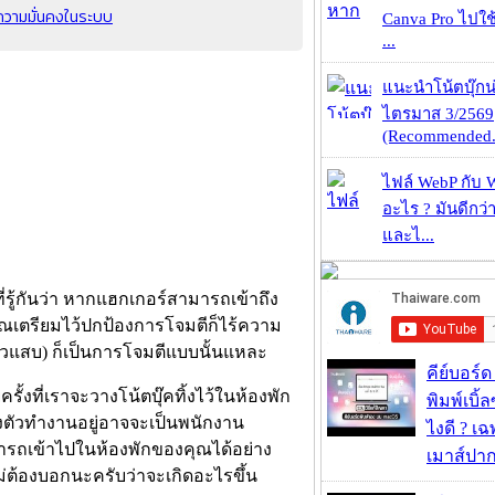
ความมั่นคงในระบบ
Canva Pro ไปใช้
...
แนะนำโน้ตบุ๊กน่
ไตรมาส 3/2569
(Recommended.
ไฟล์ WebP กับ 
อะไร ? มันดีกว่
และไ...
่รู้กันว่า หากแฮกเกอร์สามารถเข้าถึง
ุณเตรียมไว้ปกป้องการโจมตีก็ไร้ความ
ตัวแสบ) ก็เป็นการโจมตีแบบนั้นแหละ
คีย์บอร์
ครั้งที่เราจะวางโน้ตบุ๊คทิ้งไว้ในห้องพัก
พิมพ์เบิ้ล
งตัวทำงานอยู่อาจจะเป็นพนักงาน
ไงดี ? เ
มารถเข้าไปในห้องพักของคุณได้อย่าง
เมาส์ปา
ไม่ต้องบอกนะครับว่าจะเกิดอะไรขึ้น