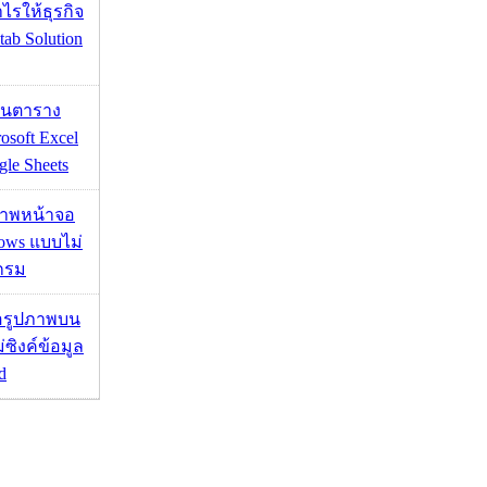
ำไรให้ธุรกิจ
tab Solution
เส้นตาราง
osoft Excel
le Sheets
บภาพหน้าจอ
ows แบบไม่
กรม
ื่อรูปภาพบน
่ซิงค์ข้อมูล
d