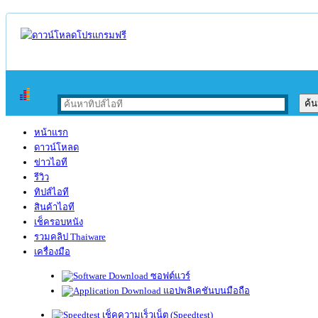
หน้าแรก
ดาวน์โหลด
ข่าวไอที
รีวิว
ทิปส์ไอที
สินค้าไอที
เช็ครอบหนัง
รวมคลิป Thaiware
เครื่องมือ
ซอฟต์แวร์
แอปพลิเคชันบนมือถือ
เช็คความเร็วเน็ต (Speedtest)