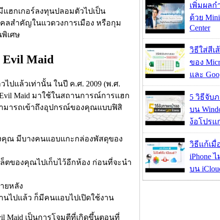
เพิ่มผลก
มีแฮกเกอร์ลงทุนปลอมตัวไปเป็น
ด้วย Mini
คคลสำคัญในแวดวงการเมือง หรือกุม
Center
นพิเศษ
วิธีใส่สี
 Evil Maid
ของ Micr
และ Goog
วไปแล้วเท่านั้น ในปี ค.ศ. 2009 (พ.ศ.
่า Evil Maid มาใช้ในสถานการณ์การแฮก
5 วิธีจั
ตีสามารถเข้าถึงอุปกรณ์ของคุณแบบฟิสิ
บน Wind
ง้อโปรแ
ถึงคุณ มีบางคนแอบแกะกล่องพัสดุของ
วิธีแก้เม
iPhone ไม
็ตของคุณไปเก็บไว้อีกห้อง ก่อนที่จะนำ
บน iClou
ภายหลัง
บ้านไปแล้ว ก็มีคนแอบไปเปิดใช้งาน
l Maid เป็นการโจมตีที่เกิดขึ้นตอนที่