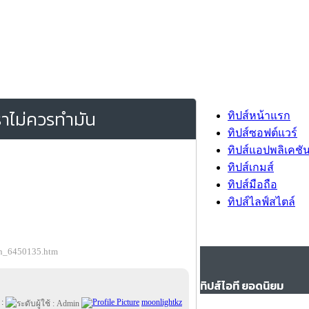
ราไม่ควรทำมัน
ทิปส์หน้าแรก
ทิปส์ซอฟต์แวร์
ทิปส์แอปพลิเคชั
ทิปส์เกมส์
ทิปส์มือถือ
ทิปส์ไลฟ์สไตล์
ion_6450135.htm
ทิปส์ไอที ยอดนิยม
 :
moonlightkz