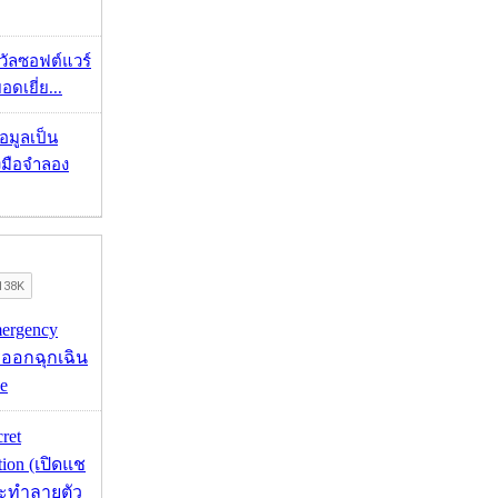
งวัลซอฟต์แวร์
อดเยี่ย...
้อมูลเป็น
องมือจำลอง
mergency
ออกฉุกเฉิน
e
cret
tion (เปิดแช
่จะทำลายตัว