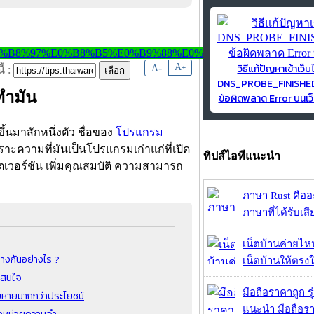
วิธีแก้ปัญหาเข้าเว็บ
-
A
A
+
้ :
DNS_PROBE_FINISH
ทำมัน
ข้อผิดพลาด Error บนเว็
ึ้นมาสักหนึ่งตัว ชื่อของ
โปรแกรม
าะความที่มันเป็นโปรแกรมเก่าแก่ที่เปิด
ทิปส์ไอทีแนะนำ
เดตเวอร์ชัน เพิ่มคุณสมบัติ ความสามารถ
ภาษา Rust คืออะไ
ภาษาที่ได้รับเสี
เน็ตบ้านค่ายไหน
างกันอย่างไร ?
เน็ตบ้านให้ตรงใจ
าสนใจ
มือถือราคาถูก ร
ยหายมากกว่าประโยชน์
แนะนำ มือถือร
องหน่วยความจำ