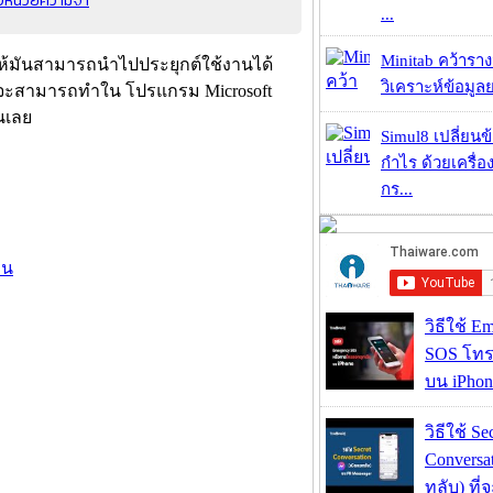
...
Minitab คว้ารา
ห้มันสามารถนำไปประยุกต์ใช้งานได้
วิเคราะห์ข้อมูลย
ราจะสามารถทำใน โปรแกรม Microsoft
ันเลย
Simul8 เปลี่ยนข
กำไร ด้วยเครื่
กร...
อน
วิธีใช้ E
SOS โทร
บน iPhon
วิธีใช้ Se
Conversa
ทลับ) ที