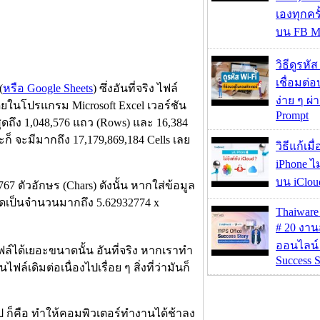
เองทุกคร
บน FB M
วิธีดูรหัส
เชื่อมต่
(
หรือ Google Sheets
) ซึ่งอันที่จริง ไฟล์
ง่าย ๆ ผ
ยในโปรแกรม Microsoft Excel เวอร์ชัน
Prompt
สุดถึง 1,048,576 แถว (Rows) และ 16,384
ก็ จะมีมากถึง 17,179,869,184 Cells เลย
วิธีแก้เม
iPhone ไม
บน iClou
7 ตัวอักษร (Chars) ดังนั้น หากใส่ข้อมูล
หมดเป็นจำนวนมากถึง 5.62932774 x
Thaiwa
# 20 งา
ออนไลน์
์ได้เยอะขนาดนั้น อันที่จริง หากเราทำ
Success S
์เดิมต่อเนื่องไปเรื่อย ๆ สิ่งที่ว่ามันก็
ป ก็คือ ทำให้คอมพิวเตอร์ทำงานได้ช้าลง