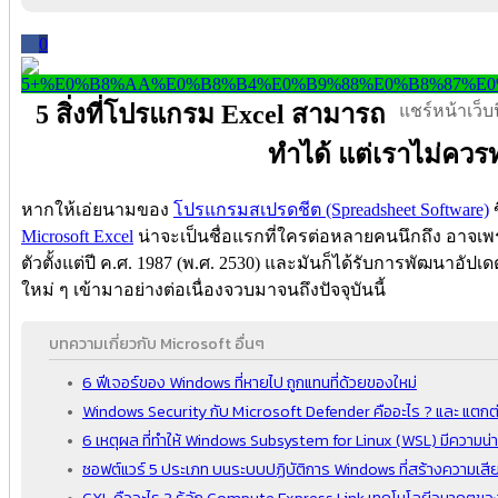
0
5 สิ่งที่โปรแกรม Excel สามารถ
แชร์หน้าเว็บนี
ทำได้ แต่เราไม่ควร
หากให้เอ่ยนามของ
โปรแกรมสเปรดชีต (Spreadsheet Software)
ข
Microsoft Excel
น่าจะเป็นชื่อแรกที่ใครต่อหลายคนนึกถึง อาจเพร
ตัวตั้งแต่ปี ค.ศ. 1987 (พ.ศ. 2530) และมันก็ได้รับการพัฒนาอัป
ใหม่ ๆ เข้ามาอย่างต่อเนื่องจวบมาจนถึงปัจจุบันนี้
บทความเกี่ยวกับ Microsoft อื่นๆ
6 ฟีเจอร์ของ Windows ที่หายไป ถูกแทนที่ด้วยของใหม่
Windows Security กับ Microsoft Defender คืออะไร ? และ แตกต่
6 เหตุผล ที่ทำให้ Windows Subsystem for Linux (WSL) มีความน่
ซอฟต์แวร์ 5 ประเภท บนระบบปฏิบัติการ Windows ที่สร้างความเสี
CXL คืออะไร ? รู้จัก Compute Express Link เทคโนโลยีอนาคตข