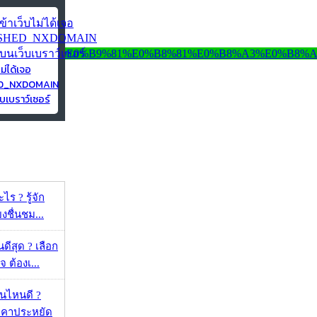
ไม่ได้เจอ
ED_NXDOMAIN
บเบราว์เซอร์
ร ? รู้จัก
ยงชื่นชม...
ดีสุด ? เลือก
 ต้องเ...
ุ่นไหนดี ?
าคาประหยัด