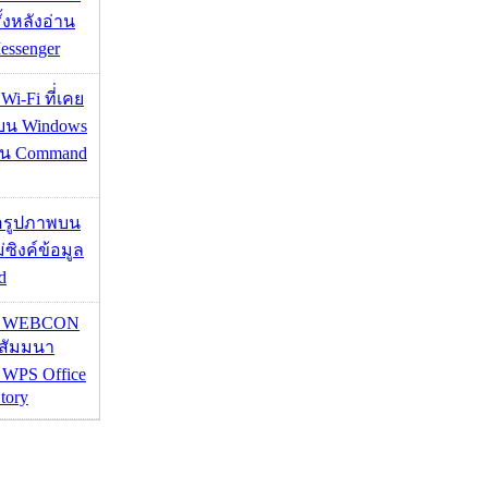
ั้งหลังอ่าน
essenger
 Wi-Fi ที่่เคย
อบน Windows
่าน Command
ื่อรูปภาพบน
่ซิงค์ข้อมูล
d
re WEBCON
นสัมมนา
 WPS Office
tory