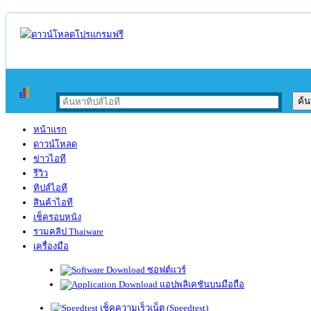
หน้าแรก
ดาวน์โหลด
ข่าวไอที
รีวิว
ทิปส์ไอที
สินค้าไอที
เช็ครอบหนัง
รวมคลิป Thaiware
เครื่องมือ
ซอฟต์แวร์
แอปพลิเคชันบนมือถือ
เช็คความเร็วเน็ต (Speedtest)