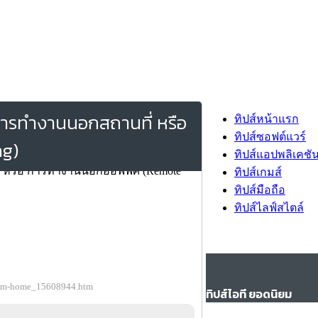
ารทํางานนอกสถานที่ หรือ
ทิปส์หน้าแรก
ทิปส์ซอฟต์แวร์
g)
ทิปส์แอปพลิเคชั
ทิปส์เกมส์
ทิปส์มือถือ
ทิปส์ไลฟ์สไตล์
from-home_15608944.htm
ทิปส์ไอที ยอดนิยม