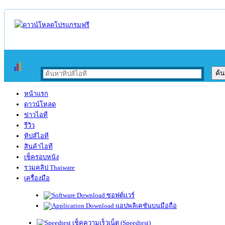
หน้าแรก
ดาวน์โหลด
ข่าวไอที
รีวิว
ทิปส์ไอที
สินค้าไอที
เช็ครอบหนัง
รวมคลิป Thaiware
เครื่องมือ
ซอฟต์แวร์
แอปพลิเคชันบนมือถือ
เช็คความเร็วเน็ต (Speedtest)