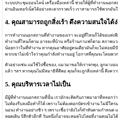
ระบบประชุมออนไลน์ เครื่องมือเหล่านี้ ช่วยให้ผู้ที่ทำงานนอกส
ผ่านอินเทอร์เน็ตได้อย่างสะดวกรวดเร็ว เราสามารถใช้พวกมันใน
4. คุณสามารถถูกสิ่งเร้า ดึงความสนใจได้ง
การทำงานนอกสถานที่ทำงานของเรา จะอยู่ที่ไหนก็ได้ขอแค่เพียงม
ทำงานที่ไหนก็ตาม อาจจะที่บ้าน หรือร้านกาแฟก็ตาม สภาพแ
น้อยกว่าในที่ทำงาน หากคุณอาศัยอยู่คนเดียวมันก็จะไม่ค่อยมีป
พวกเขาไม่เข้าใจว่าคุณกำลังทำงานอยู่ โอกาสที่คุณจะโดนพวก
ตัวอย่างเช่น แม่ใช้ไปซื้อของ, แมวมาขอให้เราจกพุง, ลูกมางอแ
แล้ว ฯลฯ หากคุณไม่มีสมาธิที่ดีพอ คุณก็จะถูกสิ่งเหล่านี้ ดึ
5. คุณบริหารเวลาไม่เป็น
มีผู้ที่ทำงานนอกสถานที่นั้น เรามักจะติดกับภาพมายาที่หลอกว่
ไม่ต้องรีบลงมือทำก็ได้ เพราะไม่ต้องตอกบัตรเข้างาน ไม่มีใค
นอน) ทำงานอย่างชิว ๆ เพราะเชื่อว่ายังไงก็ทำทันตามกำหนด แต่
หยุดเดิน รู้สึกตัวอีกที วันหนึ่งก็อาจจะหมดไปโดยที่งานคุณไม่ได