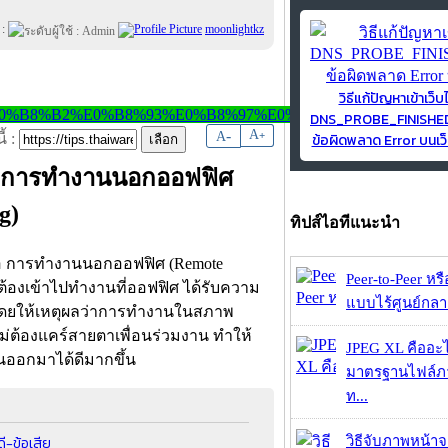
 :
moonlightkz
วิธีแก้ปัญหาเข้าเว็บ
DNS_PROBE_FINISH
-
A
A
+
ข้อผิดพลาด Error บนเว็
้ :
ือ การทำงานนอกออฟฟิศ
g)
ทิปส์ไอทีแนะนำ
รือ การทำงานนอกออฟฟิศ (Remote
Peer-to-Peer หร
นต้องเข้าไปทำงานที่ออฟฟิศ ได้รับความ
แบบไร้ศูนย์กลาง
้ โดยให้เหตุผลว่าการทำงานในสภาพ
ไม่ต้องแคร์สายตาเพื่อนร่วมงาน ทำให้
JPEG XL คืออะไร
นออกมาได้ดีมากขึ้น
มาตรฐานไฟล์ภาพ
ท...
ี-ข้อเสีย
วิธีจับภาพหน้า