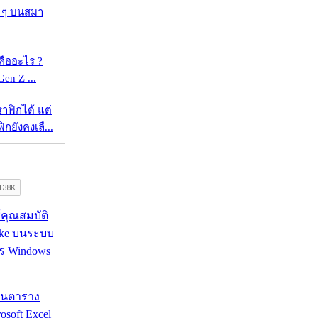
ว ๆ บนสมา
คืออะไร ?
 Gen Z ...
ราฟิกได้ แต่
กยังคงเลื...
ช้คุณสมบัติ
ake บนระบบ
าร Windows
เส้นตาราง
osoft Excel