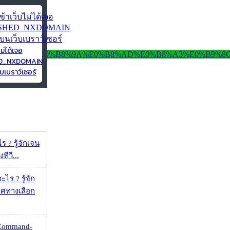
ไม่ได้เจอ
ED_NXDOMAIN
บเบราว์เซอร์
ร ? รู้จักเจน
ทีวี...
ไร ? รู้จัก
ศทางเลือก
 Command-