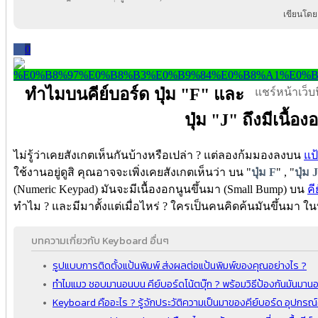
เขียนโดย
0
ทำไมบนคีย์บอร์ด ปุ่ม "F" และ
แชร์หน้าเว็บนี
ปุ่ม "J" ถึงมีเนื้อง
ไม่รู้ว่าเคยสังเกตเห็นกันบ้างหรือเปล่า ? แต่ลองก้มมองลงบน
แป
ใช้งานอยู่ดูสิ คุณอาจจะเพิ่งเคยสังเกตเห็นว่า บน "
ปุ่ม F
" , "
ปุ่ม J
(Numeric Keypad) มันจะมีเนื้องอกนูนขึ้นมา (Small Bump) บน
คี
ทำไม ? และมีมาตั้งแต่เมื่อไหร่ ? ใครเป็นคนคิดค้นมันขึ้นมา 
บทความเกี่ยวกับ Keyboard อื่นๆ
รูปแบบการติดตั้งแป้นพิมพ์ ส่งผลต่อแป้นพิมพ์ของคุณอย่างไร ?
ทำไมแมว ชอบมานอนบน คีย์บอร์ดโน้ตบุ๊ก ? พร้อมวิธีป้องกันมันมาน
Keyboard คืออะไร ? รู้จักประวัติความเป็นมาของคีย์บอร์ด อุปกรณ