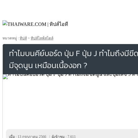
หมวดหมู่ :
ทิปส์
>
ทิปส์ไลฟ์สไตล์
ทำไมบนคีย์บอร์ด ปุ่ม F ปุ่ม J ทำไมถึงมีขี
มีจุดนูน เหมือนเนื้องอก ?
เมื่อ :
13 กรกฎาคม 2566
|
ผู้เข้าชม :
7,611