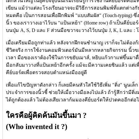
เด็กส่วนใหญ่ในยุคปัจจุบันนี้เริ่มเรียนรู้การใช้งานคีย์บอร์ดค
เขียน แม้ว่าแต่ละโรงเรียนอาจจะมีวิธีการสอนพิมพ์ที่แตกต่างกั
หมดคือ เป็นการสอนเพื่อฝึกพิมพ์ "แบบสัมผัส" (Touch-typing) ซึ่ง
นิ้ว ของเราวางเอาไว้บน "แป้นเหย้า" (Home row) ถ้าเป็นคีย์บอ
บนปุ่ม A, S, D และ F ส่วนมือขวาจะวางไว้บนปุ่ม J, K, L และ : โด
เมื่อเตรียมมือถูกท่าแล้ว หลังจากฝึกจนชำนาญ เราก็จะไม่ต้องก
ชีวิตจริง การใช้งานคอมพิวเตอร์มันมีหลากหลายกิจกรรม นิ้วขอ
เวลา มือของเราต้องใช้ในการขยับเมาส์, หยิบแก้วกาแฟขึ้นมาดื่
มือกลับมาวางที่แป้นเหย้าอีกครั้ง แม้จะมีความเคยชินแล้ว แต่เพ
คีย์บอร์ดเพื่อตรวจสอบตำแหน่งมืออยู่ดี
เพื่อแก้ไขปัญหาดังกล่าว ก็เลยมีคนหัวใสใช้วิธีเพิ่ม "ติ่ง" นูนเล็ก 
ประจำการของนิ้วชี้ ช่วยให้เมื่อวางมือลงไปแล้ว ถ้ารู้สึกว่ามีติ่
ได้ถูกต้องแล้ว ไม่ต้องเสียเวลาก้มมองคีย์บอร์ดให้ปวดคออีกต่อ
ใครคือผู้คิดค้นมันขึ้นมา ?
(Who invented it ?)