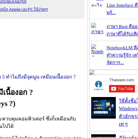
อร์ดแบบนี้มาใช้
Line Interface 
บอร์ด Apple บน PC ได้ง่ายๆ
พร้...
ภาษา Rust คืออะไ
ภาษาที่ได้รับเสี
NotebookLM คื
ทำความรู้จัก เคร
จัดการ...
ีเนื้องอก ?
วิธีตั้งชื
ys ?)
Windows 1
ตัวอักขร
ละควบคุมคอมพิวเตอร์ ซึ่งก็เหมือนกับ
เท่ ๆ
็นไปได้