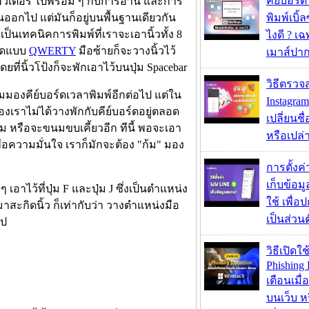
คีย์บอร์
อมพิวเตอร์ ไปพร้อม ๆ กับการอ่าน และการ
นออกไป แต่มันก็อยู่บนพื้นฐานเดียวกัน
พิมพ์เบิ้ล
เป็นเทคนิคการพิมพ์ที่เราจะเอานิ้วทั้ง 8
ไงดี ? เ
ร์ดแบบ
QWERTY
มือซ้ายก็จะวางนิ้วไว้
เมาส์ปา
ยที่นิ้วโป้งก็จะพักเอาไว้บนปุ่ม Spacebar
วิธีตรวจส
้มมองคีย์บอร์ดเวลาพิมพ์อีกต่อไป แต่ใน
Instagram
งเราไม่ได้วางพักกับคีย์บอร์ดอยู่ตลอด
เปลี่ยนชื
ม หรือจะขนมขบเคี้ยวอีก ทีนี้ พอจะเอา
หรือเปล่า
ื่อความมั่นใจ เราก็มักจะต้อง "ก้ม" มอง
การตั้งค
เก็บข้อ
ๆ เอาไว้ที่ปุ่ม F และปุ่ม J ซึ่งเป็นตำแหน่ง
ใช้ เพื่
งมาสะกิดนิ้ว ก็เท่ากับว่า วางตำแหน่งมือ
เป็นส่วน
ไป
วิธีเปิดใช
Phishing 
เตือนเมื่
บนเว็บ 