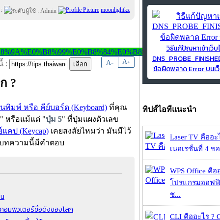
 :
moonlightkz
วิธีแก้ปัญหาเข้าเว็บ
DNS_PROBE_FINISH
-
A
A
+
้ :
ข้อผิดพลาด Error บนเว็
อก ?
้นพิมพ์ หรือ คีย์บอร์ด (Keyboard)
ที่คุณ
ทิปส์ไอทีแนะนำ
" หรือแม้แต่ "
ปุ่ม 5
" ที่ปุ่มแผงตัวเลข
ย์แคป (Keycap)
เคยสงสัยไหมว่า มันมีไว้
Laser TV คืออะไ
ในบทความนี้มีคำตอบ
เนอเรชั่นที่ 4 ของ
WPS Office คืออะ
โปรแกรมออฟฟิ
ช...
อน
์คอมพิวเตอร์ชื่อดังของโลก
CLI คืออะไร ?