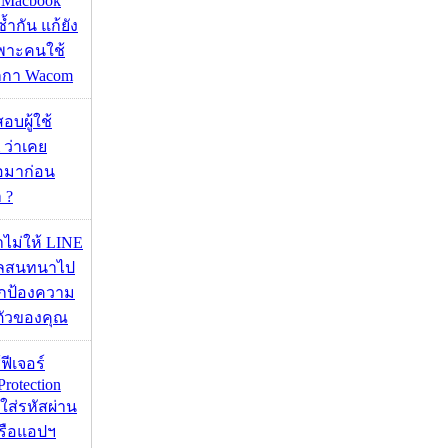
ด Macbook
ซ้ำกัน แก้ยัง
ฉพาะคนใช้
กกา Wacom
อบผู้ใช้
 ว่าเคย
่อมาก่อน
 ?
่าไม่ให้ LINE
มูลสนทนาไป
อปกป้องความ
ตัวของคุณ
้ฟีเจอร์
Protection
อใส่รหัสผ่าน
หรือแอปฯ