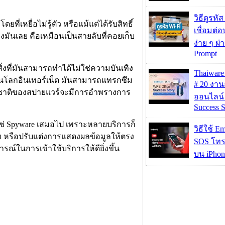
วิธีดูรหัส
ที่เหยื่อไม่รู้ตัว หรือแม้แต่ได้รับสิทธิ์
เชื่อมต่
มันเลย คือเหมือนเป็นสายลับที่คอยเก็บ
ง่าย ๆ ผ
Prompt
่งที่มันสามารถทำได้ไม่ใช่ความบันเทิง
Thaiwa
ปบนโลกอินเทอร์เน็ต มันสามารถแทรกซึม
# 20 งา
รมชาติของสปายแวร์จะมีการอำพรางการ
ออนไลน์
Success S
ใช่ Spyware เสมอไป เพราะหลายบริการก็
วิธีใช้ E
ุง หรือปรับแต่งการแสดงผลข้อมูลให้ตรง
SOS โทร
ณ์ในการเข้าใช้บริการให้ดียิ่งขึ้น
บน iPhon