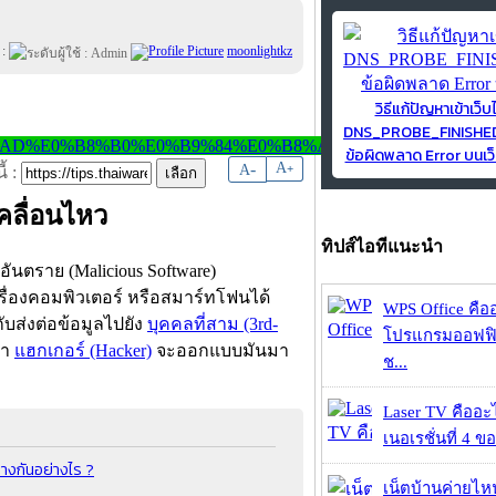
 :
moonlightkz
วิธีแก้ปัญหาเข้าเว็บ
DNS_PROBE_FINISH
ข้อผิดพลาด Error บนเว็
-
A
A
+
้ :
ลื่อนไหว
ทิปส์ไอทีแนะนำ
อันตราย (Malicious Software)
ครื่องคอมพิวเตอร์ หรือสมาร์ทโฟนได้
WPS Office คืออะ
กับส่งต่อข้อมูลไปยัง
บุคคลที่สาม (3rd-
โปรแกรมออฟฟิ
่า
แฮกเกอร์ (Hacker)
จะออกแบบมันมา
ช...
Laser TV คืออะไ
เนอเรชั่นที่ 4 ของ
างกันอย่างไร ?
เน็ตบ้านค่ายไหน