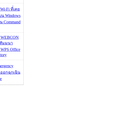
 Wi-Fi ที่่เคย
อบน Windows
่าน Command
re WEBCON
นสัมมนา
 WPS Office
tory
mergency
ออกฉุกเฉิน
e