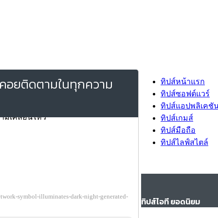
่จะคอยติดตามในทุกความ
ทิปส์หน้าแรก
ทิปส์ซอฟต์แวร์
ทิปส์แอปพลิเคชั
ทิปส์เกมส์
ทิปส์มือถือ
ทิปส์ไลฟ์สไตล์
twork-symbol-illuminates-dark-night-generated-
ทิปส์ไอที ยอดนิยม