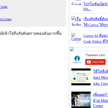
โปรโมชันเน็ตบ
R Code
Fib...
ารตรวจพบ
เรื่องลิขสิทธิ์ต้อ
ใช้ Canva ให้ถูก
จะได้เข้าใจถึงภัยอันตรายของมันมากขึ้น
Cursor AI คืออะไ
Code Editor ที่ใช
วิธีใส่สี
ของ Micr
และ Goog
เพิ่มผลก
ด้วย Mini
Center