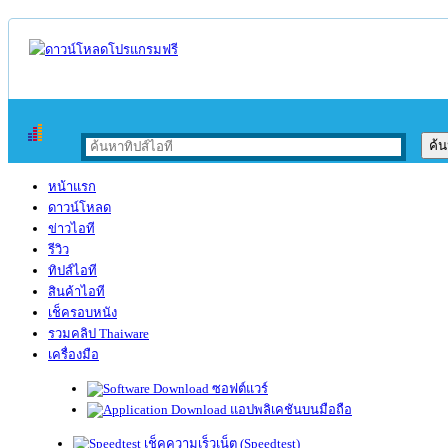
หน้าแรก
ดาวน์โหลด
ข่าวไอที
รีวิว
ทิปส์ไอที
สินค้าไอที
เช็ครอบหนัง
รวมคลิป Thaiware
เครื่องมือ
ซอฟต์แวร์
แอปพลิเคชันบนมือถือ
เช็คความเร็วเน็ต (Speedtest)