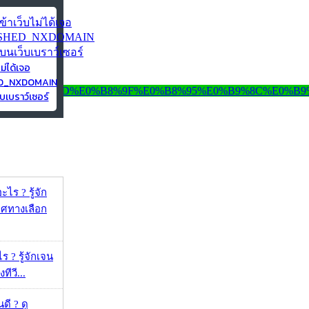
ไม่ได้เจอ
ED_NXDOMAIN
บเบราว์เซอร์
ไร ? รู้จัก
ศทางเลือก
ร ? รู้จักเจน
ทีวี...
ดี ? ดู