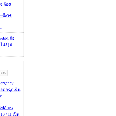
 ต้องเ...
าซื้อใช้
..
WebM คือ
าไฟล์รูป
mergency
ออกฉุกเฉิน
e
่อไฟล์ บน
0 / 11 เป็น