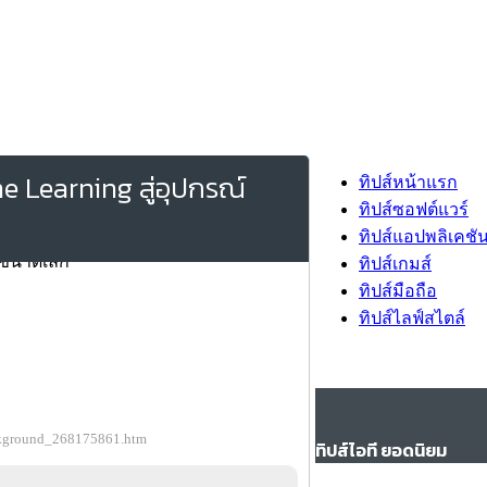
ne Learning สู่อุปกรณ์
ทิปส์หน้าแรก
ทิปส์ซอฟต์แวร์
ทิปส์แอปพลิเคชั
ทิปส์เกมส์
ทิปส์มือถือ
ทิปส์ไลฟ์สไตล์
background_268175861.htm
ทิปส์ไอที ยอดนิยม