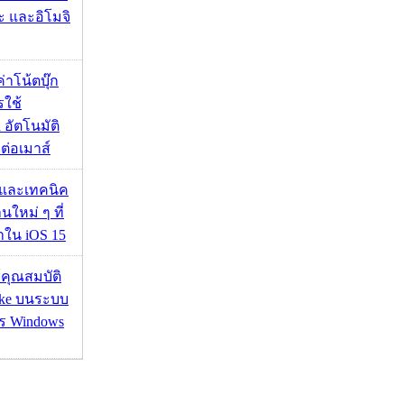
ะ และอิโมจิ
งค่าโน้ตบุ๊ก
รใช้
 อัตโนมัติ
อมต่อเมาส์
 และเทคนิค
นใหม่ ๆ ที่
มาใน iOS 15
ช้คุณสมบัติ
ake บนระบบ
าร Windows