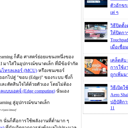
ตัวอักขร
เท่ ๆ
วิธีปิดตั้
ให้ปิดกา
Touchpad
เมื่อเชื่
arning ก็คือ ศาสตร์ย่อยแขนงหนึ่งของ
เคล็ดลับ
I มาใส่ในอุปกรณ์ขนาดเล็ก ที่มีข้อจำกัด
การใช้งา
โทรลเลอร์ (MCU)
หรือเซนเซอร์
ถูกเพิ่ม
ออกไปสู่ "ขอบ (Edge)" ของระบบ ซึ่งก็
ละตัดสินใจได้ด้วยตัวเอง โดยไม่ต้อง
วิธีเปิดใ
แบบเอดจ์ (Edge computing)
นั่นเอง
Aero Sh
ปฏิบัติก
11
r-riyani-bmozf
นั่นก็คือการใช้พลังงานที่ต่ำมาก ๆ
cy)
ที่มักเกิดจากการส่งข้อมูลไปประมวล