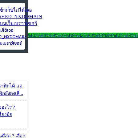
ไม่ได้เจอ
ED_NXDOMAIN
บเบราว์เซอร์
ราฟิกได้ แต่
กยังคงเลื...
ออะไร ?
ื่องมือ
ดีสุด ? เลือก