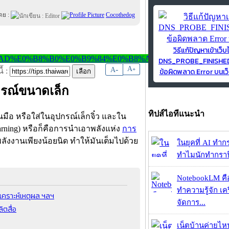
ดย :
Cocothedog
วิธีแก้ปัญหาเข้าเว็บ
DNS_PROBE_FINISH
-
A
A
+
ข้อผิดพลาด Error บนเว็
้ :
ปกรณ์ขนาดเล็ก
ทิปส์ไอทีแนะนำ
มือ หรือใส่ในอุปกรณ์เล็กจิ๋ว และใน
Learning) หรือก็คือการนำเอาพลังแห่ง
การ
ลังงานเพียงน้อยนิด ทำให้มันเต็มไปด้วย
ในยุคที่ AI ทำก
ทำไมนักทำกราฟิ
NotebookLM คื
ทำความรู้จัก เคร
วิเคราะห์เหตุผล ฯลฯ
จัดการ...
ิตสื่อ
เน็ตบ้านค่ายไหน