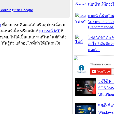
เน็ตบ้านให้ตรงใจ
e Learning จาก Google
แนะนำโน้ตบุ๊กน่
ไตรมาส 3/2569
)
ที่สามารถคิดเองได้ หรืออุปกรณ์สวม
(Recommended.
ินเทอร์เน็ต หรือแม้แต่
อุปกรณ์ IoT
ที่
inyML ไม่ได้เป็นแค่เทรนด์ใหม่ แต่กำลัง
ไฟล์ WebP กับ 
่ทันรู้ตัว แล้วอะไรที่ทำให้มันสนใจ
อะไร ? มันดีกว่
และไ...
วิธีใช้ E
SOS โทร
บน iPhon
วิธีตั้งชื
Windows 1