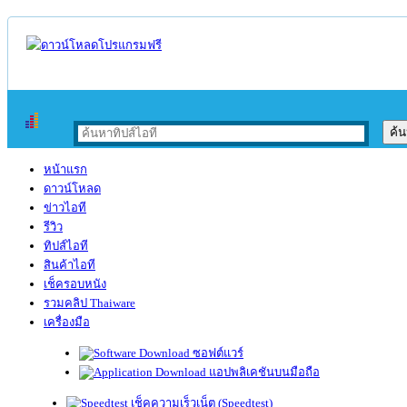
หน้าแรก
ดาวน์โหลด
ข่าวไอที
รีวิว
ทิปส์ไอที
สินค้าไอที
เช็ครอบหนัง
รวมคลิป Thaiware
เครื่องมือ
ซอฟต์แวร์
แอปพลิเคชันบนมือถือ
เช็คความเร็วเน็ต (Speedtest)