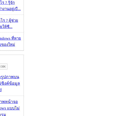
 ? รู้จัก
งานอยู่เบื...
ร ? ผู้ช่วย
ยให้ชี...
ndows ที่หาย
วยของใหม่
ื่อรูปภาพบน
่ซิงค์ข้อมูล
d
บภาพหน้าจอ
ows แบบไม่
กรม