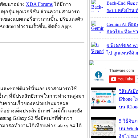
Back-End คืออะไร
ักพัฒนาอย่าง
XDA Forums
ได้มีการ
ระบบหลังบ้าน ทำ
ทุกรุ่น ทุกเวอร์ชัน ส่วนความสามารถ
านของแบตเตอรี่ยาวนานขึ้น, ปรับแต่งตัว
Gemini AI คืออะไ
 Android ทำงานเร็วขึ้น, ติดตั้ง Apps
อัจฉริยะ ที่จะช่ว
6 ฟีเจอร์ของ Wi
ไป ถูกแทนที่ด้
์ และซอฟต์แวร์นั่นเอง เราสามารถใช้
วิธีแก้เม
 อื่นๆ ที่มีประสิทธิภาพในการทำงานสูงมา
iPhone ไม
รปรับความเร็วของหน่วยประมวลผล
บน iClou
ด้อย่างเต็มประสิทธิภาพ ไม่มีกั๊ก และยัง
ung Galaxy S2 ซึ่งมีสเปกที่ต่ำกว่า
5 วิธีจั
ามารถทำงานได้เทียบเท่า Galaxy S4 ได้
บน Wind
ง้อโปรแ