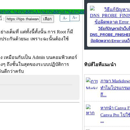
-
A
A
+
้ :
วิธีแก้ปัญหาเข้าเว็บ
็มที่ แต่ทั้งนี้ทั้งนั้น การ Root ก็มี
DNS_PROBE_FINISH
ประกันด้วยนะ เพราะฉะนั้นต้องใช้
ข้อผิดพลาด Error บนเว็
อย่าง เหมือนกับเป็น Admin บนคอมพิวเตอร์
่างๆ ถึงชั้นในสุดของระบบปฏิบัติการ
ทิปส์ไอทีแนะนำ
ันดีกว่าครับ
ภาษา Markdown
ทำไมโปรแกรมเม
ถึ...
หากนำ Canva Fr
Canva Pro ไปใช้
...