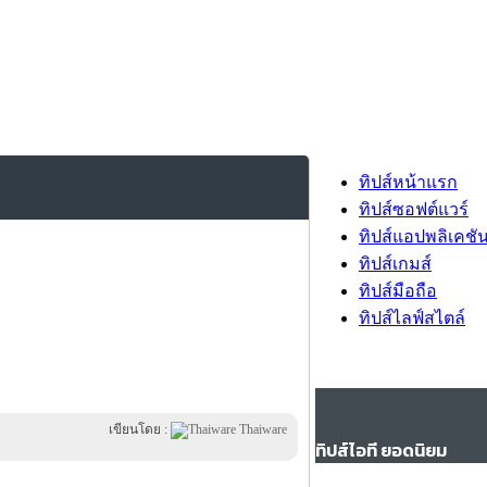
ทิปส์หน้าแรก
ทิปส์ซอฟต์แวร์
ทิปส์แอปพลิเคชั
ทิปส์เกมส์
ทิปส์มือถือ
ทิปส์ไลฟ์สไตล์
เขียนโดย :
Thaiware
ทิปส์ไอที ยอดนิยม