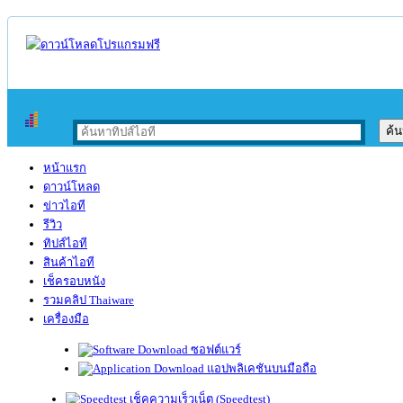
หน้าแรก
ดาวน์โหลด
ข่าวไอที
รีวิว
ทิปส์ไอที
สินค้าไอที
เช็ครอบหนัง
รวมคลิป Thaiware
เครื่องมือ
ซอฟต์แวร์
แอปพลิเคชันบนมือถือ
เช็คความเร็วเน็ต (Speedtest)