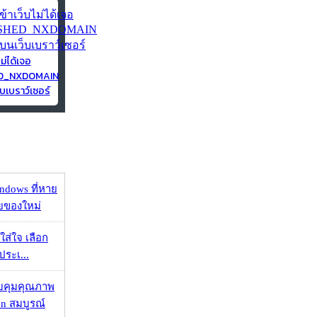
ไม่ได้เจอ
ED_NXDOMAIN
บเบราว์เซอร์
ndows ที่หาย
วยของใหม่
งใส่ใจ เลือก
ประเ...
บคุมคุณภาพ
on สมบูรณ์