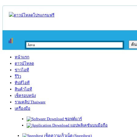
หน้าแรก
ดาวน์โหลด
ข่าวไอที
รีวิว
ทิปส์ไอที
สินค้าไอที
เช็ครอบหนัง
รวมคลิป Thaiware
เครื่องมือ
ซอฟต์แวร์
แอปพลิเคชันบนมือถือ
เช็คความเร็วเน็ต (Speedtest)