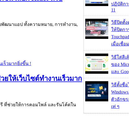
ปฏิบัติก
11
วิธีปิดตั้
สำหรับพัฒนาแอป ทั้งความหมาย, การทำงาน,
ให้ปิดกา
Touchpad
เมื่อเชื่
วิธีใส่สี
ของ Micr
และ Goog
ช่วยให้เว็บไซต์ทำงานเร็วมาก
วิธีตั้งชื
Windows 1
ตัวอักขร
รี ที่ช่วยให้การคอมไพล์ และรันโค้ดใน
เท่ ๆ