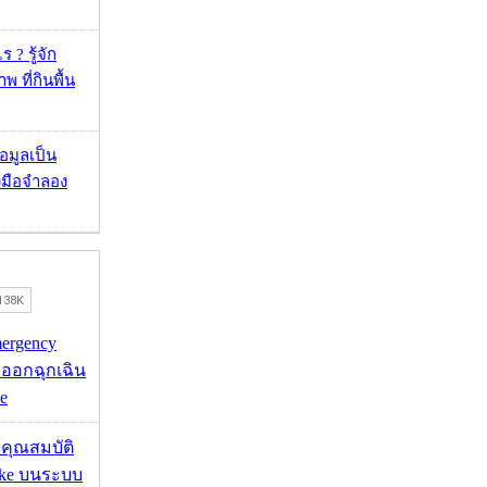
 ? รู้จัก
 ที่กินพื้น
้อมูลเป็น
องมือจำลอง
mergency
ออกฉุกเฉิน
e
ช้คุณสมบัติ
ake บนระบบ