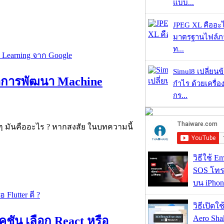
แบบ...
JPEG XL คืออะไร
มาตรฐานไฟล์ภาพ
ท...
Simul8 เปลี่ยนข
ื่อการพัฒนา Machine
กำไร ด้วยเครื่
กร...
ย ๆ มันคืออะไร ? หากสงสัย ในบทความนี้
วิธีใช้ E
SOS โทร
บน iPhon
วิธีเปิดใ
Aero Sh
ชัน เลือก React หรือ