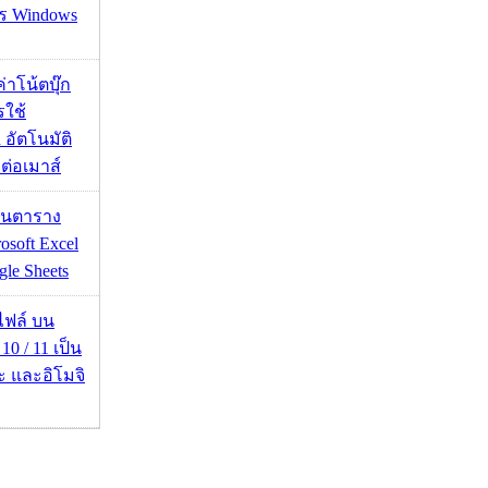
าร Windows
งค่าโน้ตบุ๊ก
รใช้
 อัตโนมัติ
อมต่อเมาส์
เส้นตาราง
osoft Excel
le Sheets
่อไฟล์ บน
0 / 11 เป็น
ะ และอิโมจิ