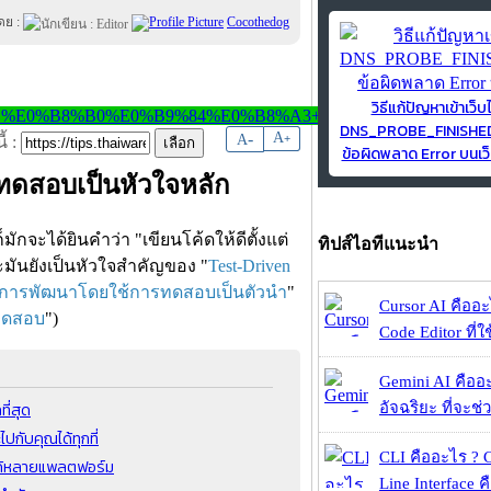
ดย :
Cocothedog
วิธีแก้ปัญหาเข้าเว็บ
DNS_PROBE_FINISH
-
A
A
+
้ :
ข้อผิดพลาด Error บนเว็
รทดสอบเป็นหัวใจหลัก
ักจะได้ยินคำว่า "เขียนโค้ดให้ดีตั้งแต่
ทิปส์ไอทีแนะนำ
และมันยังเป็นหัวใจสำคัญของ "
Test-Driven
การพัฒนาโดยใช้การทดสอบเป็นตัวนำ
"
Cursor AI คืออะไ
รทดสอบ
")
Code Editor ที่ใช
Gemini AI คืออะไ
ี่สุด
อัจฉริยะ ที่จะช่ว
ปกับคุณได้ทุกที่
CLI คืออะไร ?
ันได้หลายแพลตฟอร์ม
Line Interface 