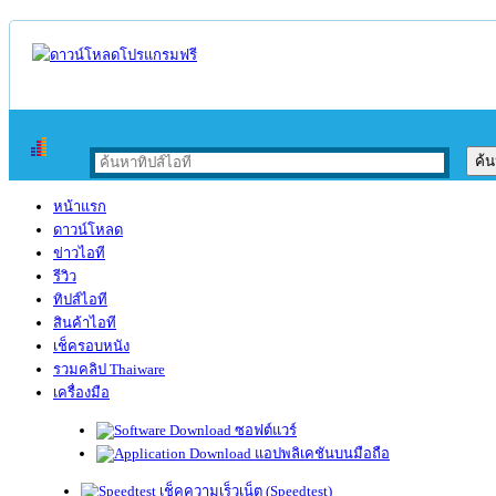
หน้าแรก
ดาวน์โหลด
ข่าวไอที
รีวิว
ทิปส์ไอที
สินค้าไอที
เช็ครอบหนัง
รวมคลิป Thaiware
เครื่องมือ
ซอฟต์แวร์
แอปพลิเคชันบนมือถือ
เช็คความเร็วเน็ต (Speedtest)