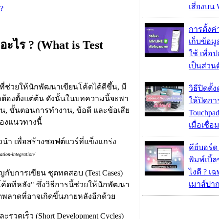
เสี่ยงบน
?
การตั้งค
เก็บข้อ
ะไร ? (What is Test
ใช้ เพื่
เป็นส่วน
วยให้นักพัฒนาเขียนโค้ดได้ดีขึ้น, มี
วิธีปิดตั้
องตั้งแต่ต้น ดังนั้นในบทความนี้จะพา
ให้ปิดกา
ฐาน, ขั้นตอนการทำงาน, ข้อดี และข้อเสีย
Touchpad
ของแนวทางนี้
เมื่อเชื่
คีย์บอร์
ation-integration/
พิมพ์เบิ้ล
ไงดี ? เ
กับการเขียน ชุดทดสอบ (Test Cases)
เมาส์ปา
ดทีหลัง" ซึ่งวิธีการนี้ช่วยให้นักพัฒนา
ิดพลาดที่อาจเกิดขึ้นภายหลังอีกด้วย
รวดเร็ว (Short Development Cycles)