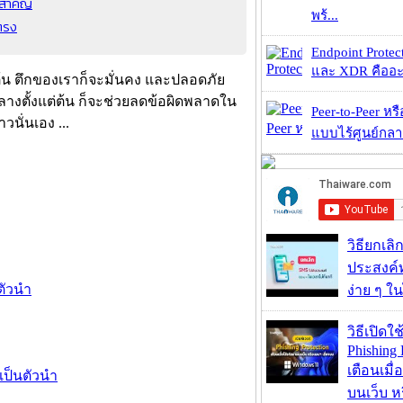
ุดสำคัญ
พร้...
ยตรง
Endpoint Protec
และ XDR คืออะไร 
ต้น ตึกของเราก็จะมั่นคง และปลอดภัย
างตั้งแต่ต้น ก็จะช่วยลดข้อผิดพลาดใน
Peer-to-Peer หร
ั่นเอง ...
แบบไร้ศูนย์กลาง
วิธียกเลิ
ประสงค์ท
ตัวนำ
ง่าย ๆ ใน
วิธีเปิดใช
Phishing 
เตือนเมื่
ป็นตัวนำ
บนเว็บ 