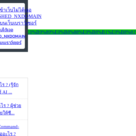
ไม่ได้เจอ
ED_NXDOMAIN
บเบราว์เซอร์
ร ? (รู้จัก
้ AI ...
ร ? ผู้ช่วย
ยให้ชี...
 Command-
คืออะไร ?