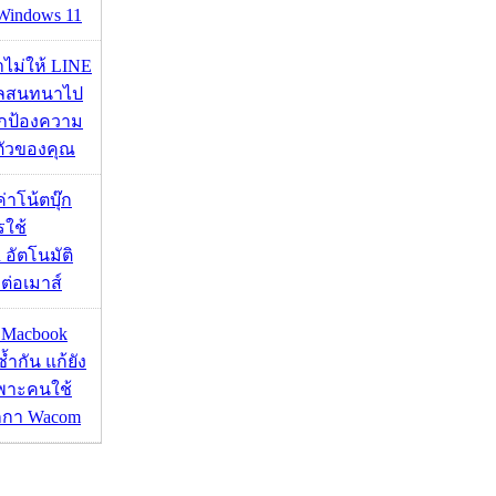
 Windows 11
่าไม่ให้ LINE
มูลสนทนาไป
อปกป้องความ
ตัวของคุณ
งค่าโน้ตบุ๊ก
รใช้
 อัตโนมัติ
อมต่อเมาส์
ด Macbook
ซ้ำกัน แก้ยัง
ฉพาะคนใช้
กกา Wacom