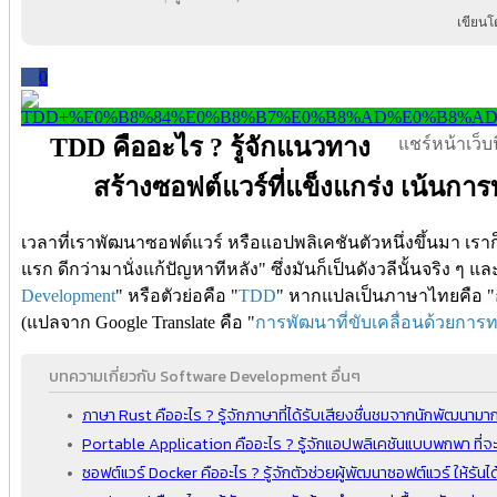
เขียนโ
0
TDD คืออะไร ? รู้จักแนวทาง
แชร์หน้าเว็บนี
สร้างซอฟต์แวร์ที่แข็งแกร่ง เน้นกา
เวลาที่เราพัฒนาซอฟต์แวร์ หรือแอปพลิเคชันตัวหนึ่งขึ้นมา เราก็ม
แรก ดีกว่ามานั่งแก้ปัญหาทีหลัง" ซึ่งมันก็เป็นดังวลีนั้นจริง ๆ 
Development
" หรือตัวย่อคือ "
TDD
" หากแปลเป็นภาษาไทยคือ "
(แปลจาก Google Translate คือ "
การพัฒนาที่ขับเคลื่อนด้วยกา
บทความเกี่ยวกับ Software Development อื่นๆ
ภาษา Rust คืออะไร ? รู้จักภาษาที่ได้รับเสียงชื่นชมจากนักพัฒนามากท
Portable Application คืออะไร ? รู้จักแอปพลิเคชันแบบพกพา ที่จะไ
ซอฟต์แวร์ Docker คืออะไร ? รู้จักตัวช่วยผู้พัฒนาซอฟต์แวร์ ให้ร