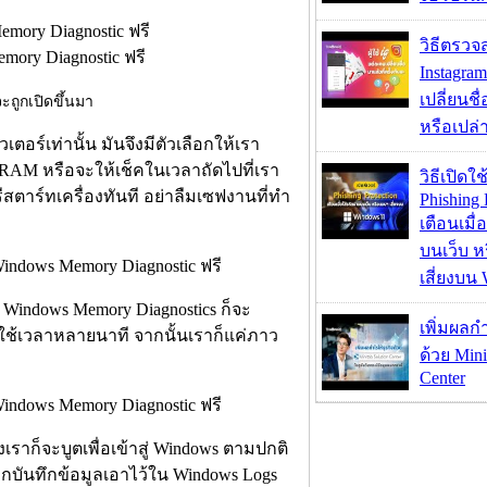
วิธีตรวจส
Instagram
เปลี่ยนชื
จะถูกเปิดขึ้นมา
หรือเปล่า
ร์เท่านั้น มันจึงมีตัวเลือกให้เรา
าพ RAM หรือจะให้เช็คในเวลาถัดไปที่เรา
วิธีเปิดใช
ีสตาร์ทเครื่องทันที อย่าลืมเซฟงานที่ทำ
Phishing 
เตือนเมื่
บนเว็บ 
เสี่ยงบน
อ Windows Memory Diagnostics ก็จะ
เพิ่มผลก
ใช้เวลาหลายนาที จากนั้นเราก็แค่ภาว
ด้วย Mini
Center
เราก็จะบูตเพื่อเข้าสู่ Windows ตามปกติ
ูกบันทึกข้อมูลเอาไว้ใน Windows Logs