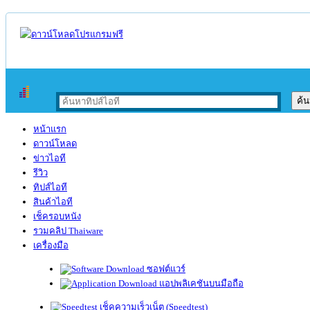
หน้าแรก
ดาวน์โหลด
ข่าวไอที
รีวิว
ทิปส์ไอที
สินค้าไอที
เช็ครอบหนัง
รวมคลิป Thaiware
เครื่องมือ
ซอฟต์แวร์
แอปพลิเคชันบนมือถือ
เช็คความเร็วเน็ต (Speedtest)