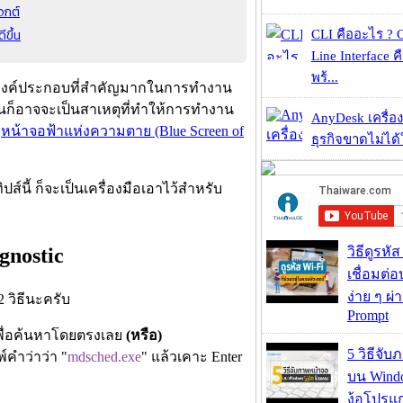
จกต์
ขึ้น
CLI คืออะไร ?
Line Interface 
พร้...
ในองค์ประกอบที่สำคัญมากในการทำงาน
นก็อาจจะเป็นสาเหตุที่ทำให้การทำงาน
AnyDesk เครื่อง
บ
หน้าจอฟ้าแห่งความตาย (Blue Screen of
ธุรกิจขาดไม่ได้
ส์นี้ ก็จะเป็นเครื่องมือเอาไว้สำหรับ
gnostic
วิธีดูรหัส
เชื่อมต่
ง่าย ๆ ผ
 วิธีนะครับ
Prompt
เพื่อค้นหาโดยตรงเลย
(หรือ)
5 วิธีจั
์คำว่าว่า "
mdsched.exe
" แล้วเคาะ Enter
บน Wind
ง้อโปรแ