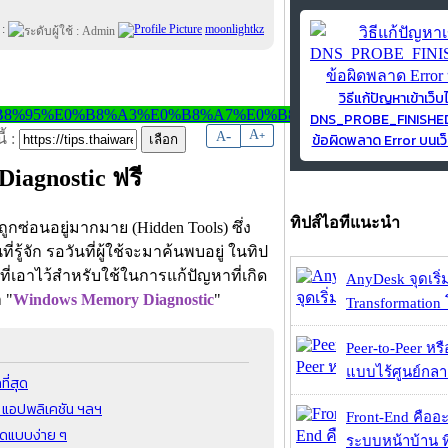
 :
moonlightkz
วิธีแก้ปัญหาเข้าเว็บ
DNS_PROBE_FINISH
-
A
A
+
ข้อผิดพลาด Error บนเว็
้ :
iagnostic ฟรี
ทิปส์ไอทีแนะนำ
ถูกซ่อนอยู่มากมาย (Hidden Tools) ซึ่ง
รู้จัก รอวันที่ผู้ใช้จะมาค้นพบอยู่ ในทิป
ที่เอาไว้สำหรับใช้ในการแก้ปัญหาที่เกิด
AnyDesk จุดเริ่ม
 "
Windows Memory Diagnostic
"
Transformation 
Peer-to-Peer หร
แบบไร้ศูนย์กลาง
ี่สุด
์ แอปพลิเคชัน ฯลฯ
Front-End คืออะไ
ค้ดแบบง่าย ๆ
ระบบหน้าบ้าน ที่