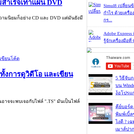
มสำเร็จเท่าแผ่น DVD
Simul8 เปลี่ยนข
กำไร ด้วยเครื่
ับความนิยมก็อย่าง CD และ DVD แต่มันยังมี
กร...
Adobe Express 
รู้จักเครื่องมือที่
ทั้งการดูวิดีโอ และเขียน
5 วิธีจั
บน Wind
ง้อโปรแ
ณอาจจะพบเจอกับไฟล์ ".TS" มันเป็นไฟล์
คีย์บอร์
พิมพ์เบิ้ล
ไงดี ? เ
เมาส์ปา