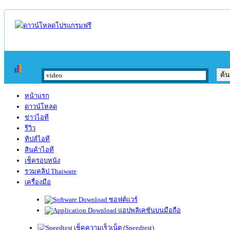
หน้าแรก
ดาวน์โหลด
ข่าวไอที
รีวิว
ทิปส์ไอที
สินค้าไอที
เช็ครอบหนัง
รวมคลิป Thaiware
เครื่องมือ
ซอฟต์แวร์
แอปพลิเคชันบนมือถือ
เช็คความเร็วเน็ต (Speedtest)