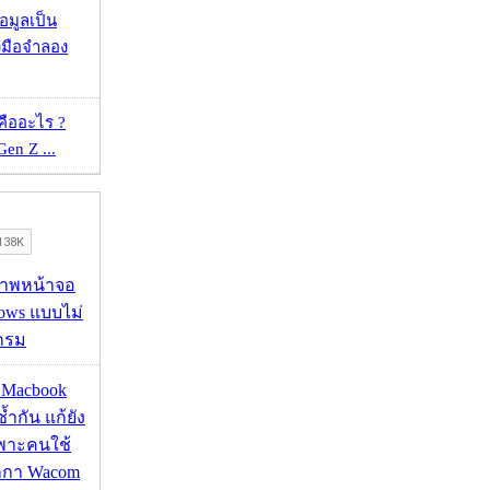
้อมูลเป็น
องมือจำลอง
คืออะไร ?
 Gen Z ...
บภาพหน้าจอ
ows แบบไม่
กรม
ด Macbook
ซ้ำกัน แก้ยัง
ฉพาะคนใช้
กกา Wacom