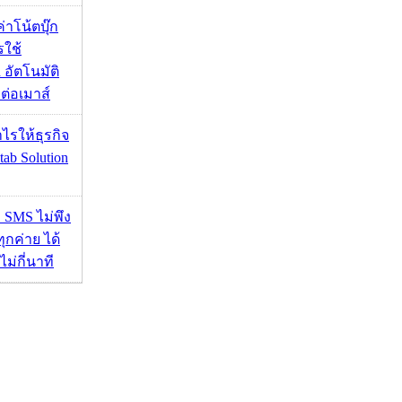
งค่าโน้ตบุ๊ก
รใช้
 อัตโนมัติ
อมต่อเมาส์
ำไรให้ธุรกิจ
tab Solution
ก SMS ไม่พึง
ุกค่าย ได้
ไม่กี่นาที