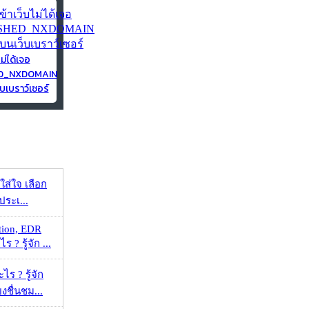
ไม่ได้เจอ
ED_NXDOMAIN
บเบราว์เซอร์
งใส่ใจ เลือก
ประเ...
tion, EDR
? รู้จัก ...
ร ? รู้จัก
ยงชื่นชม...