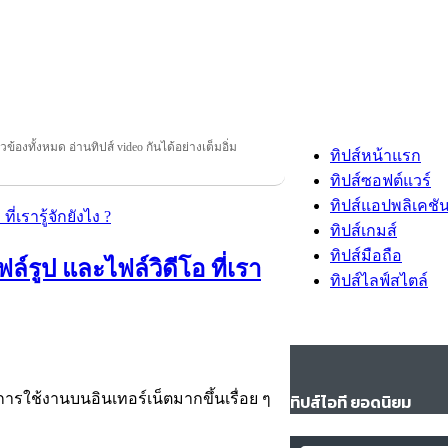
่ยวข้องทั้งหมด อ่านทิปส์ video กันได้อย่างเต็มอิ่ม
ทิปส์หน้าแรก
ทิปส์ซอฟต์แวร์
ทิปส์แอปพลิเคชั
ทิปส์เกมส์
ทิปส์มือถือ
์รูป และไฟล์วิดีโอ ที่เรา
ทิปส์ไลฟ์สไตล์
รใช้งานบนอินเทอร์เน็ตมากขึ้นเรื่อย ๆ
ทิปส์ไอที ยอดนิยม