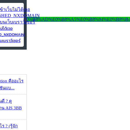
ไม่ได้เจอ
ED_NXDOMAIN
บเบราว์เซอร์
ation คืออะไร
ชันแบ...
ดี ? ดู
้าน AIS 3BB
ร ? (รู้จัก