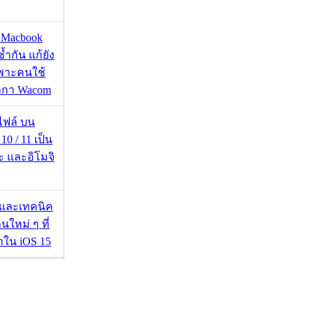
ด Macbook
ซ้ำกัน แก้ยัง
ฉพาะคนใช้
กกา Wacom
่อไฟล์ บน
0 / 11 เป็น
ะ และอิโมจิ
 และเทคนิค
นใหม่ ๆ ที่
มาใน iOS 15