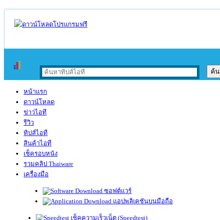
หน้าแรก
ดาวน์โหลด
ข่าวไอที
รีวิว
ทิปส์ไอที
สินค้าไอที
เช็ครอบหนัง
รวมคลิป Thaiware
เครื่องมือ
ซอฟต์แวร์
แอปพลิเคชันบนมือถือ
เช็คความเร็วเน็ต (Speedtest)