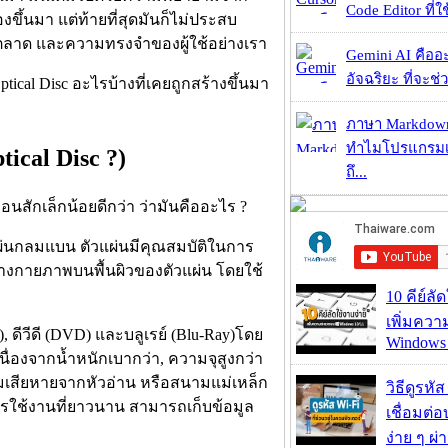
Code Editor ที่ใช
ขึ้นมา แต่ท้ายที่สุดมันก็ไม่ประสบ
งตลาด และความทรงจำของผู้ใช้อย่างเรา
Gemini AI คืออะไ
อัจฉริยะ ที่จะช่ว
cal Disc อะไรบ้างที่เคยถูกสร้างขึ้นมา
ภาษา Markdown
ทำไมโปรแกรมเม
ical Disc ?)
ถึ...
่อนสักเล็กน้อยดีกว่า ว่ามันคืออะไร ?
นแผ่นกลมแบน ตัวแผ่นมีคุณสมบัติในการ
างกายภาพบนพื้นผิวของตัวแผ่น โดยใช้
10 คีย์ลั
เพิ่มคว
D), ดีวีดี (DVD) และบลูเรย์ (Blu-Ray)โดย
Windows 
เนื่องจากน้ำหนักเบากว่า, ความจุสูงกว่า
ามเสียหายจากหัวอ่าน หรือสนามแม่เหล็ก
วิธีดูรหัส
การใช้งานที่ยาวนาน สามารถเก็บข้อมูล
เชื่อมต่
ง่าย ๆ ผ