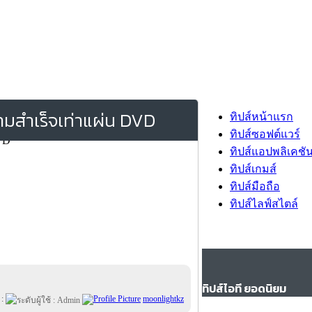
วามสำเร็จเท่าแผ่น DVD
ทิปส์หน้าแรก
ทิปส์ซอฟต์แวร์
ทิปส์แอปพลิเคชั
ทิปส์เกมส์
ทิปส์มือถือ
ทิปส์ไลฟ์สไตล์
ทิปส์ไอที ยอดนิยม
 :
moonlightkz