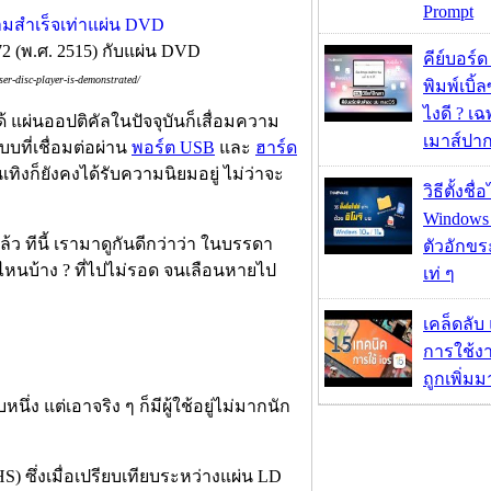
Prompt
1972 (พ.ศ. 2515) กับแผ่น DVD
คีย์บอร์
er-disc-player-is-demonstrated/
พิมพ์เบิ้ล
ไงดี ? เ
 แผ่นออปติคัลในปัจจุบันก็เสื่อมความ
เมาส์ปา
ที่เชื่อมต่อผ่าน
พอร์ต USB
และ
ฮาร์ด
ทิงก็ยังคงได้รับความนิยมอยู่ ไม่ว่าจะ
วิธีตั้งชื
Windows 1
ล้ว ทีนี้ เรามาดูกันดีกว่าว่า ในบรรดา
ตัวอักขร
วไหนบ้าง ? ที่ไปไม่รอด จนเลือนหายไป
เท่ ๆ
เคล็ดลับ
การใช้งา
ถูกเพิ่ม
นึ่ง แต่เอาจริง ๆ ก็มีผู้ใช้อยู่ไม่มากนัก
S) ซึ่งเมื่อเปรียบเทียบระหว่างแผ่น LD