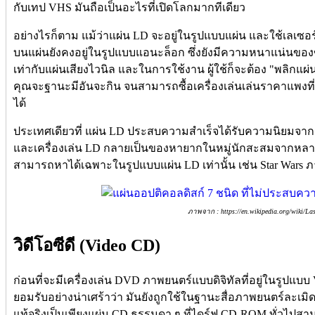
กับเทป VHS มันถือเป็นอะไรที่เปิดโลกมากทีเดียว
อย่างไรก็ตาม แม้ว่าแผ่น LD จะอยู่ในรูปแบบแผ่น และใช้เลเซอร์ใ
บนแผ่นยังคงอยู่ในรูปแบบแอนะล็อก ซึ่งยังมีความหนาแน่นของข
เท่ากับแผ่นเสียงไวนิล และในการใช้งาน ผู้ใช้ก็จะต้อง "พลิกแผ
คุณจะฐานะมีอันจะกิน จนสามารถซื้อเครื่องเล่นเล่นราคาแพงที
ได้
ประเทศเดียวที่ แผ่น LD ประสบความสำเร็จได้รับความนิยมจากผู้ใ
และเครื่องเล่น LD กลายเป็นของหายากในหมู่นักสะสมจากหลายป
สามารถหาได้เฉพาะในรูปแบบแผ่น LD เท่านั้น เช่น Star Wars 
ภาพจาก : https://en.wikipedia.org/wiki/La
วิดีโอซีดี (Video CD)
ก่อนที่จะมีเครื่องเล่น DVD ภาพยนตร์แบบดิจิทัลที่อยู่ในรูปแ
ยอมรับอย่างน่าเศร้าว่า มันยังถูกใช้ในฐานะสื่อภาพยนตร์ละเมิดลิ
แท้จริงเป็นเพียงแผ่น CD ธรรมดา ๆ ที่ไดร์ฟ CD-ROM ทั่วไปสา