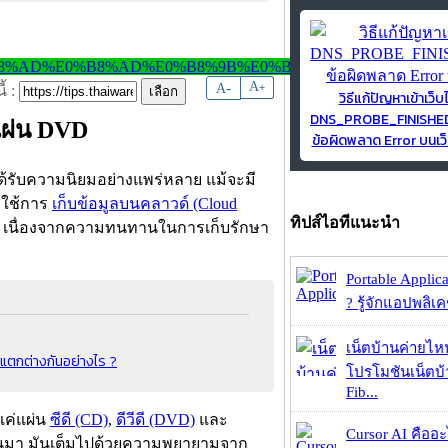
-
A
A
+
้ :
วิธีแก้ปัญหาเข้าเว็บ
DNS_PROBE_FINISH
แผ่น DVD
ข้อผิดพลาด Error บนเว็
ี่ได้รับความนิยมอย่างแพร่หลาย แม้จะมี
าใช้การ
เก็บข้อมูลบนคลาวด์ (Cloud
ทิปส์ไอทีแนะนำ
นิยม เนื่องจากความทนทานในการเก็บรักษา
Portable Applic
? รู้จักแอปพลิเค
เน็ตบ้านค่ายไหน
แตกต่างกันอย่างไร ?
โปรโมชันเน็ตบ
Fib...
นแค่แผ่น
ซีดี (CD)
,
ดีวีดี (DVD)
และ
Cursor AI คืออะไ
่านมา มันเต็มไปด้วยความพยายามจาก