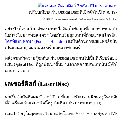
เปรียบเทียบแผ่น Optical Disc ที่เปิดตัวในปี ค.ศ. 
ภาพจาก : https://www.computerhistory.org/storageengine/optical-las
อย่างไรก็ตาม ในแง่ของฐานะสื่อจัดเก็บข้อมูลที่สามารถพกพาได้
นิยมลงไปมากพอสมควร โดยมันเริ่มถูกแทนที่ด้วยแฟลชไดรฟ์แบบ
ไดรฟ์แบบพกพา (Portable Harddisk)
แต่ในด้านการเผยแพร่สื่อบันเ
เป็นแผ่นเกม, แผ่นเพลง หรือแผ่นภาพยนตร์
หลังจากทำความรู้จักกับแผ่น Optical Disc กันไปเป็นที่เรียบร้อยแ
แผ่น Optical Disc ที่ถูกพัฒนาขึ้นมาหลากหลายประเภทนั้น มีตั
ตามกาลเวลา
เลเซอร์ดิสก์ (LaserDisc)
มาเริ่มต้นกันที่แผ่น Optical Disc ที่เคยได้รับความนิยมอยู่ในระดับห
ที่มีเครื่องเล่นแผ่นชนิดนี้อยู่ นั่นคือ แผ่น LaserDisc (LD)
แผ่น LD อยู่ในยุคเดียวกับม้วนวิดีโอเทป Video Home System (VH