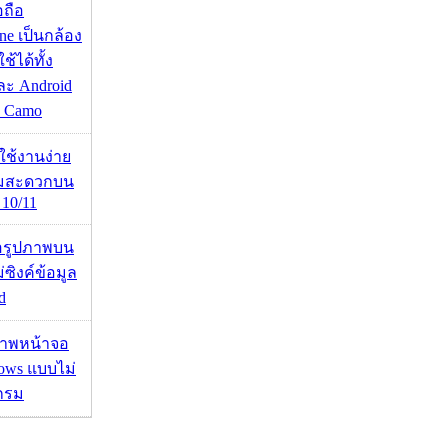
อถือ
ne เป็นกล้อง
้ได้ทั้ง
ละ Android
ป Camo
ดใช้งานง่าย
ามสะดวกบน
10/11
ื่อรูปภาพบน
่ซิงค์ข้อมูล
d
บภาพหน้าจอ
ows แบบไม่
กรม