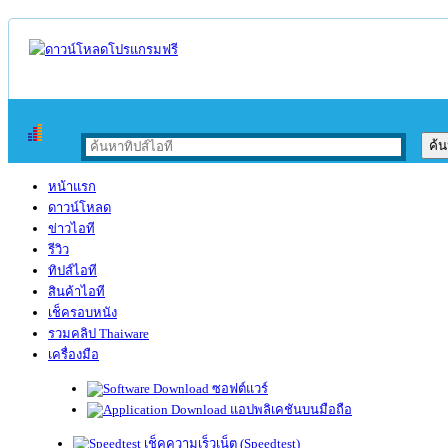
หน้าแรก
ดาวน์โหลด
ข่าวไอที
รีวิว
ทิปส์ไอที
สินค้าไอที
เช็ครอบหนัง
รวมคลิป Thaiware
เครื่องมือ
ซอฟต์แวร์
แอปพลิเคชันบนมือถือ
เช็คความเร็วเน็ต (Speedtest)