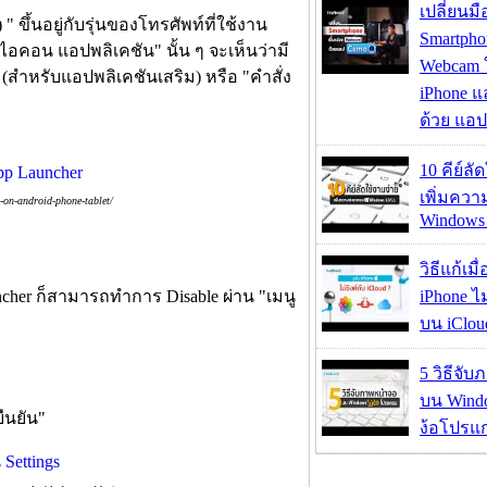
เปลี่ยนมื
 ขึ้นอยู่กับรุ่นของโทรศัพท์ที่ใช้งาน
Smartpho
"ไอคอน แอปพลิเคชัน" นั้น ๆ จะเห็นว่ามี
Webcam ใช
 (สำหรับแอปพลิเคชันเสริม) หรือ "คำสั่ง
iPhone แ
ด้วย แอ
10 คีย์ลั
เพิ่มคว
on-android-phone-tablet/
Windows 
วิธีแก้เม
her ก็สามารถทำการ Disable ผ่าน "เมนู
iPhone ไม
บน iClou
5 วิธีจั
บน Wind
ยืนยัน"
ง้อโปรแ