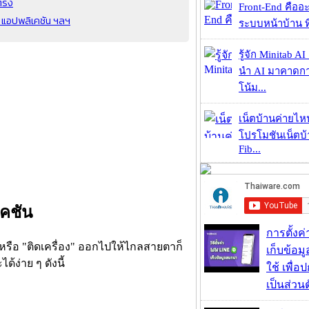
ยตรง
Front-End คืออะไ
์ แอปพลิเคชัน ฯลฯ
ระบบหน้าบ้าน ที่
รู้จัก Minitab A
นำ AI มาคาดก
โน้ม...
เน็ตบ้านค่ายไหน
โปรโมชันเน็ตบ
Fib...
เคชัน
การตั้งค
" หรือ "ติดเครื่อง" ออกไปให้ไกลสายตาก็
เก็บข้อ
้ง่าย ๆ ดังนี้
ใช้ เพื่
เป็นส่วน