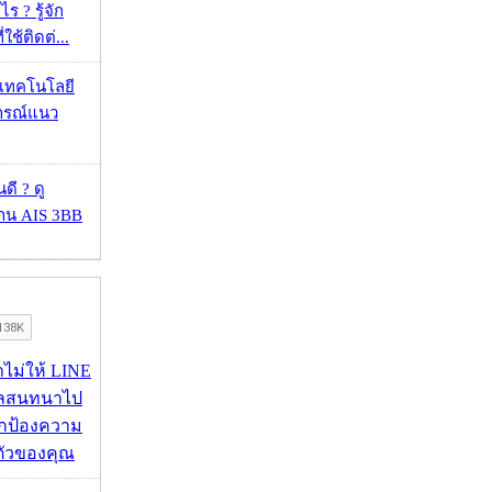
ร ? รู้จัก
ใช้ติดต่...
I เทคโนโลยี
ารณ์แนว
ดี ? ดู
้าน AIS 3BB
่าไม่ให้ LINE
มูลสนทนาไป
อปกป้องความ
ตัวของคุณ