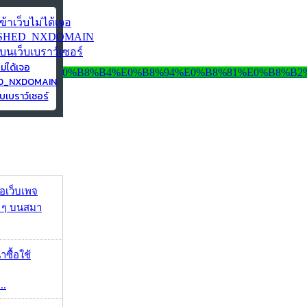
ไม่ได้เจอ
ED_NXDOMAIN
บเบราว์เซอร์
จอเว็บเพจ
ว ๆ บนสมา
าซื้อใช้
..