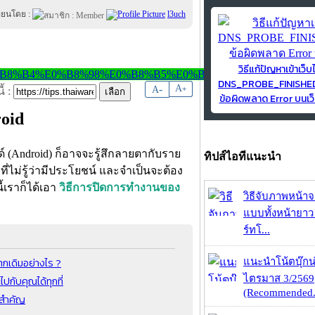
ขียนโดย :
l3uch
วิธีแก้ปัญหาเข้าเว็บ
DNS_PROBE_FINISH
-
A
A
+
้ :
ข้อผิดพลาด Error บนเว็
oid
 (Android) ก็อาจจะรู้สึกลายตากับราย
ทิปส์ไอทีแนะนำ
ี่ไม่รู้ว่ามีประโยชน์ และจำเป็นจะต้อง
้เราก็ได้เอา
วิธีการปิดการทำงานของ
วิธีจับภาพหน้า
แบบทั้งหน้ายา
ร์ทโ...
ากเดิมอย่างไร ?
แนะนำโน้ตบุ๊กน่
ไตรมาส 3/2569
ปกับคุณได้ทุกที่
(Recommended.
ุดสำคัญ